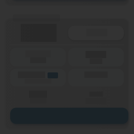
(Tarifname + Option)
Details
(Laufzeit)
Laufzeit
(Netz)
(Volumen)
(Minuten)
LTE
(Speed) max.
X,XX €
X,XX €
einmalig
pro Monat
Zum Tarif