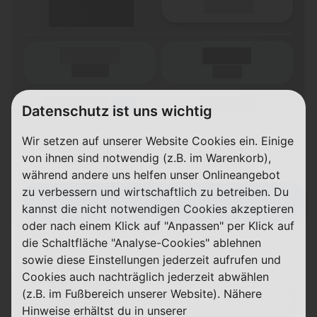
Details
(Laufzeit)
Laufzeit
(Netz)
(Volumen)
(Minuten)
LTE
Datenschutz ist uns wichtig
(Speed) max.
Wir setzen auf unserer Website Cookies ein. Einige
X,XX €
X,XX €
von ihnen sind notwendig (z.B. im Warenkorb),
einmalig
pro Monat
während andere uns helfen unser Onlineangebot
zu verbessern und wirtschaftlich zu betreiben. Du
Zum Tarif
kannst die nicht notwendigen Cookies akzeptieren
oder nach einem Klick auf "Anpassen" per Klick auf
die Schaltfläche "Analyse-Cookies" ablehnen
sowie diese Einstellungen jederzeit aufrufen und
(Tarifname + Option)
Cookies auch nachträglich jederzeit abwählen
(z.B. im Fußbereich unserer Website). Nähere
Details
Hinweise erhältst du in unserer