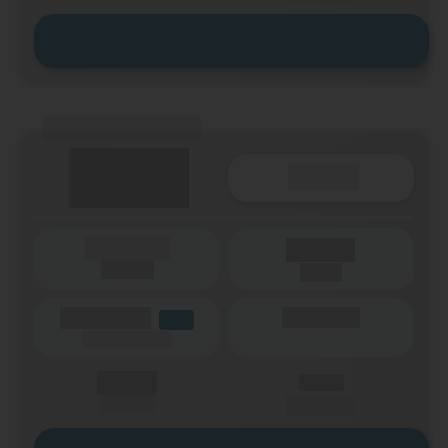
Zum Tarif
(Tarifname + Option)
Details
(Laufzeit)
Laufzeit
(Netz)
(Volumen)
(Minuten)
LTE
(Speed) max.
X,XX €
X,XX €
einmalig
pro Monat