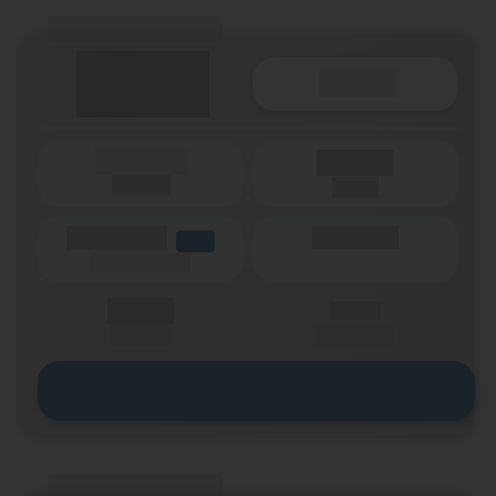
(Tarifname + Option)
Details
(Laufzeit)
Laufzeit
(Netz)
(Volumen)
(Minuten)
LTE
(Speed) max.
X,XX €
X,XX €
einmalig
pro Monat
Zum Tarif
(Tarifname + Option)