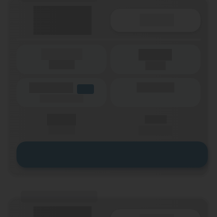
Details
(Laufzeit)
Laufzeit
(Netz)
(Volumen)
(Minuten)
LTE
(Speed) max.
X,XX €
X,XX €
einmalig
pro Monat
Zum Tarif
(Tarifname + Option)