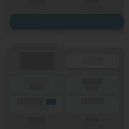
X,XX €
X,XX €
einmalig
pro Monat
Zum Tarif
(Tarifname + Option)
Details
(Laufzeit)
Laufzeit
(Netz)
(Volumen)
(Minuten)
LTE
(Speed) max.
X,XX €
X,XX €
einmalig
pro Monat