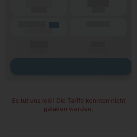
(Laufzeit)
Laufzeit
(Netz)
(Volumen)
(Minuten)
LTE
(Speed) max.
X,XX €
X,XX €
einmalig
pro Monat
Zum Tarif
Es tut uns leid! Die Tarife konnten nicht
geladen werden.