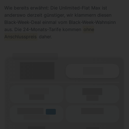
Wie bereits erwähnt: Die Unlimited-Flat Max ist
anderswo derzeit günstiger, wir klammern diesen
Black-Week-Deal einmal vom Black-Week-Wahnsinn
aus. Die 24-Monats-Tarife kommen
ohne
Anschlusspreis
daher.
(Tarifname + Option)
Details
(Laufzeit)
Laufzeit
(Netz)
(Volumen)
(Minuten)
LTE
(Speed) max.