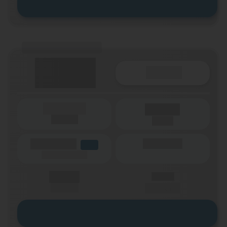
Zum Tarif
(Tarifname + Option)
Details
(Laufzeit)
Laufzeit
(Netz)
(Volumen)
(Minuten)
LTE
(Speed) max.
X,XX €
X,XX €
einmalig
pro Monat
Zum Tarif