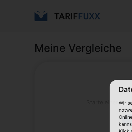
Meine Vergleiche
Dat
Starte einen Ver
Wir s
notwe
Onlin
kanns
Klick