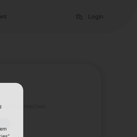
ws
Login
t weiterzumachen.
d
nem
kies"