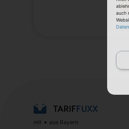
ableh
auch 
Websi
Daten
mit
aus Bayern