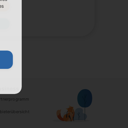
es
usiness
rtnerprogramm
bieterübersicht