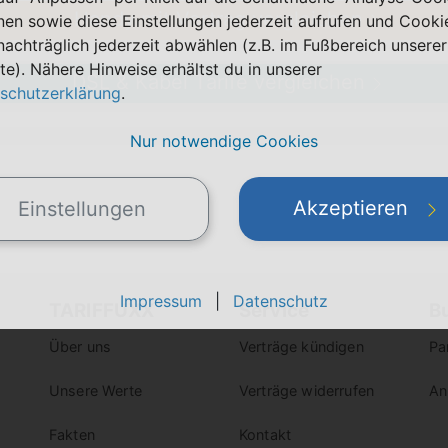
Handy mit Vertrag vergleichen
nen sowie diese Einstellungen jederzeit aufrufen und Cooki
nachträglich jederzeit abwählen (z.B. im Fußbereich unserer
te). Nähere Hinweise erhältst du in unserer
DSL & Kabel Tarife vergleichen
schutzerklärung
.
Nur notwendige Cookies
Akzeptieren
Einstellungen
Impressum
|
Datenschutz
TARIFFUXX
Service
B
Über uns
Verträge kündigen
Pa
Unsere Werte
Verträge widerrufen
An
Fakten
Kontakt