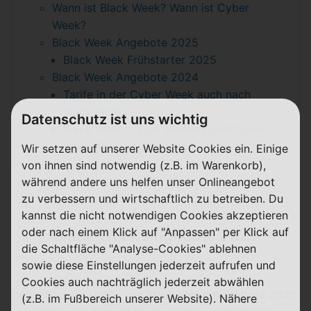
Wann ist Black Week? Wann ist Cyber
Week?
Black Week Angebote 2025
Black Week Frühstarter 2025
Black Week Angebote 2024
Tarife in der Cyber Week auch nach
Black Friday
Datenschutz ist uns wichtig
Black Week, Cyber Monday und Cyber
Week Tarif-Angebote im Überblick
Wir setzen auf unserer Website Cookies ein. Einige
von ihnen sind notwendig (z.B. im Warenkorb),
während andere uns helfen unser Onlineangebot
zu verbessern und wirtschaftlich zu betreiben. Du
kannst die nicht notwendigen Cookies akzeptieren
oder nach einem Klick auf "Anpassen" per Klick auf
Black Week Angebote 2025
die Schaltfläche "Analyse-Cookies" ablehnen
sowie diese Einstellungen jederzeit aufrufen und
+++ Deal-Ticker +++
Cookies auch nachträglich jederzeit abwählen
Unser Deal-Ticker für die
Black Week Angebote 2025
.
(z.B. im Fußbereich unserer Website). Nähere