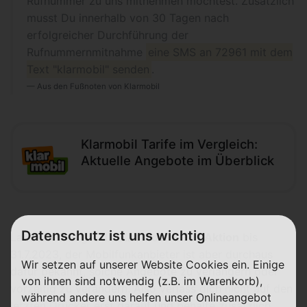
Rufnummer zu uns mitnehmen möchtest. Zusätzlich
musst Du innerhalb von 30 Tagen nach
erfolgreicher Durchführung der
Rufnummernmitnahme
eine SMS an 72961 mit dem
Text "klarmobil" senden
.
Aus den Fußnoten von Klarmobil
Klarmobil Tarife im Vergleich:
Aktuelle Angebote im Überblick
Datenschutz ist uns wichtig
Laut Website gilt die
Klarmobil MNP-Aktion
bis
31.7.2023, der Mobilfunkanbieter ist aber durchaus
Wir setzen auf unserer Website Cookies ein. Einige
dafür bekannt, solche Angebote zu verlängern oder
von ihnen sind notwendig (z.B. im Warenkorb),
vorzeitig zu verändern. Also verlass dich nicht auf den
während andere uns helfen unser Onlineangebot
letzten Drücker erst darauf und behalte zusätzlich