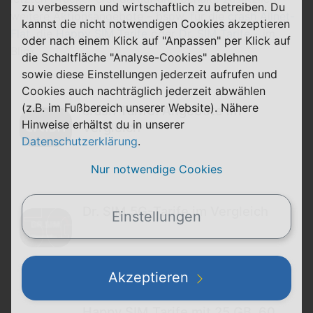
zu verbessern und wirtschaftlich zu betreiben. Du
weitere Aktionsangebote – bspw. für die
crash Allnet-
kannst die nicht notwendigen Cookies akzeptieren
Flat
, die
Happy SIM Tarife
oder
Dr. SIM Tarife
– im
oder nach einem Klick auf "Anpassen" per Klick auf
Blick.
die Schaltfläche "Analyse-Cookies" ablehnen
sowie diese Einstellungen jederzeit aufrufen und
Cookies auch nachträglich jederzeit abwählen
(z.B. im Fußbereich unserer Website). Nähere
crash Tarife: Angebote im
Hinweise erhältst du in unserer
Vergleich
Datenschutzerklärung
.
Nur notwendige Cookies
Dr. SIM 5G-Tarife im Vergleich
Einstellungen
Akzeptieren
Happy SIM Tarife mit 25 GB, 60