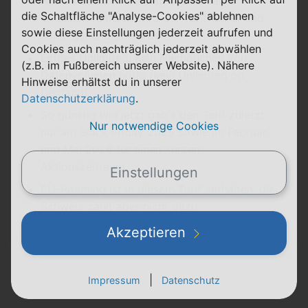
Nur als Laufzeit-Vertrag über 2 Jahre
die Schaltfläche "Analyse-Cookies" ablehnen
erhältlich (danach wird der Tarif teurer und
sowie diese Einstellungen jederzeit aufrufen und
sollte gekündigt werden)
Cookies auch nachträglich jederzeit abwählen
Echtes Unlimited: Kein Nachbuchen von
(z.B. im Fußbereich unserer Website). Nähere
Datenvolumen nötig (kein Unlimited on
Hinweise erhältst du in unserer
Demand)
Datenschutzerklärung
.
So günstig wie jetzt gab's den Tarif zuletzt
Nur notwendige Cookies
nur am Black Friday 2025 sowie im Februar
und Mai 2026 für einen kurzen
Aktionszeitraum
Einstellungen
EU-Roaming ist in diesem Tarif enthalten, die
Schweiz zählt aber nicht dazu
Die Aktion läuft bis zum
29.6.2026
Akzeptieren
|
Impressum
Datenschutz