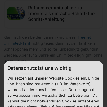
Rufnummernmitnahme zu
freenet als einfache Schritt-für-
Schritt-Anleitung
Klar, nach den beiden Jahren wird dieser
freenet
Unlimited-Tarif
richtig teuer, dann ist der Tarif kein
Schnäppchen mehr und sollte (unbedingt) gekündigt
werden. Aber für 2 Jahre ein Unlimited-Highlight, ohne
jeden Zweifel.
Datenschutz ist uns wichtig
Das Wichtigste in Kürze
Wir setzen auf unserer Website Cookies ein. Einige
Echte Unlimited-Flatrate im Vodafone-Netz
von ihnen sind notwendig (z.B. im Warenkorb),
mit einer maximalen Download-
während andere uns helfen unser Onlineangebot
Geschwidigkeit von 50 Mbit/s zum
zu verbessern und wirtschaftlich zu betreiben. Du
Aktionspreis, der für die ersten 2 Jahre gilt
kannst die nicht notwendigen Cookies akzeptieren
oder nach einem Klick auf "Anpassen" per Klick auf