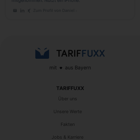
mitgenommen. Nutzt ein iPhone.
Zum Profil von Daniel
E-Mail an Daniel
LinkedIn-Profil von Daniel
Xing-Profil von Daniel
mit
aus Bayern
TARIFFUXX
Über uns
Unsere Werte
Fakten
Jobs & Karriere