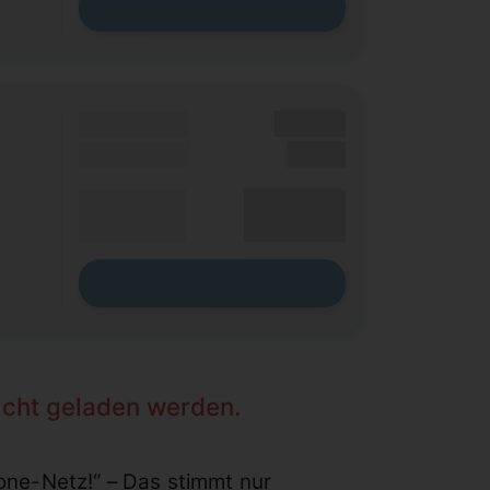
Zum Tarif
Grundgebühr
XX,XX €
Einmalig
X,XX €
XX,XX €
Durchschnitt
p. Monat
Zum Tarif
nicht geladen werden.
fone-Netz!“ – Das stimmt nur