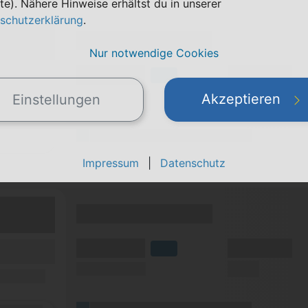
te). Nähere Hinweise erhältst du in unserer
schutzerklärung
.
(Tarifname + Option)
Nur notwendige Cookies
(Volumen)
(Minuten)
fzeit)
LTE
zeit
(Speed) max.
(SMS)
Akzeptieren
Einstellungen
ilfunknetz)
(Platzhalter für ersten Aktionstext)
Details
Impressum
|
Datenschutz
(Tarifname + Option)
(Volumen)
(Minuten)
fzeit)
LTE
zeit
(Speed) max.
(SMS)
ilfunknetz)