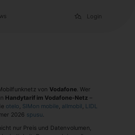
ws
Login
 Mobilfunknetz von
Vodafone
. Wer
en
Handytarif im Vodafone-Netz
–
ie
otelo
,
SIMon mobile
,
allmobil
,
LIDL
mmer 2026
spusu
.
nicht nur Preis und Datenvolumen,