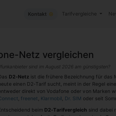
Tarifvergleiche
Ne
Kontakt
⦿
one-Netz vergleichen
funkanbieter sind im August 2026 am günstigsten?
Das
D2-Netz
ist die frühere Bezeichnung für das
heute einen D2-Tarif sucht, meint in der Regel ein
entweder direkt von Vodafone oder von Marken w
Connect
,
freenet
,
Klarmobil
,
Dr. SIM
oder seit So
Entscheidend beim
D2-Tarifvergleich
sind dabei 