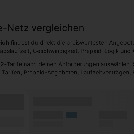
e-Netz vergleichen
eich
findest du direkt die preiswertesten Angebote
ragslaufzeit, Geschwindigkeit, Prepaid-Logik und
-Tarife nach deinen Anforderungen auswählen. Sin
Tarifen, Prepaid-Angeboten, Laufzeitverträgen,
(Tarifname + Option)
(Volumen)
(Minuten)
LTE
fzeit)
(Speed) max.
(SMS)
zeit
ilfunknetz)