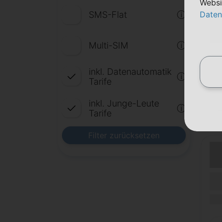
Websi
SMS-Flat
Daten
ⓘ
Multi-SIM
ⓘ
(Lau
Lauf
inkl. Datenautomatik
(Mob
ⓘ
Tarife
inkl. Junge-Leute
ⓘ
Tarife
Filter zurücksetzen
(Lau
Lauf
(Mob