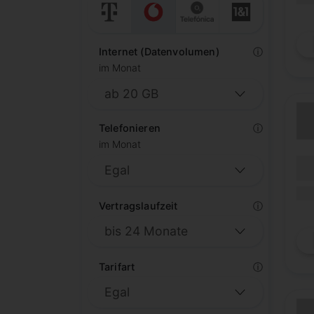
Internet (Datenvolumen)
ⓘ
im Monat
Telefonieren
ⓘ
im Monat
(Lau
Lauf
(Mob
Vertragslaufzeit
ⓘ
Tarifart
ⓘ