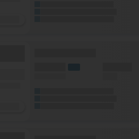
(Platzhalter für ersten Aktionstext)
(Platzhalter für zweiten Aktionstext)
Details
(Platzhalter für dritten Aktionstext)
(Tarifname + Option)
(Volumen)
(Minuten)
LTE
fzeit)
(Speed) max.
(SMS)
zeit
ilfunknetz)
(Platzhalter für ersten Aktionstext)
(Platzhalter für zweiten Aktionstext)
Details
(Platzhalter für dritten Aktionstext)