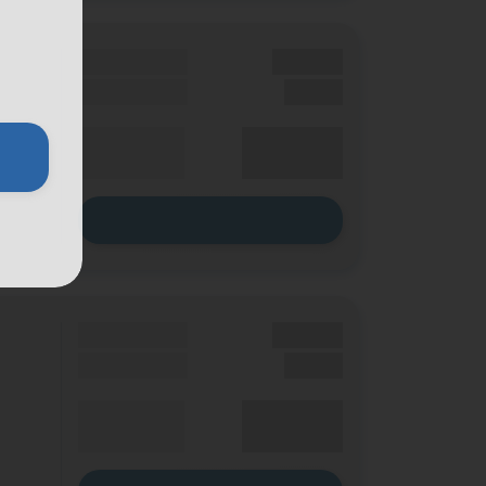
Grundgebühr
XX,XX €
Einmalig
X,XX €
XX,XX €
Durchschnitt
p. Monat
Zum Tarif
Grundgebühr
XX,XX €
Einmalig
X,XX €
XX,XX €
Durchschnitt
p. Monat