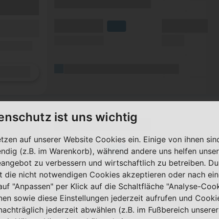
(Tarifname + Option)
(Volumen)
(Minuten)
fzeit)
LTE
zeit
(Speed) max.
(SMS)
ilfunknetz)
(Platzhalter für ersten Aktionstext)
Details
enschutz ist uns wichtig
(Tarifname + Option)
etzen auf unserer Website Cookies ein. Einige von ihnen sin
(Volumen)
(Minuten)
fzeit)
LTE
ndig (z.B. im Warenkorb), während andere uns helfen unser
zeit
eangebot zu verbessern und wirtschaftlich zu betreiben. Du
(Speed) max.
(SMS)
ilfunknetz)
t die nicht notwendigen Cookies akzeptieren oder nach ei
 auf "Anpassen" per Klick auf die Schaltfläche "Analyse-Coo
(Platzhalter für ersten Aktionstext)
Details
nen sowie diese Einstellungen jederzeit aufrufen und Cooki
nachträglich jederzeit abwählen (z.B. im Fußbereich unserer