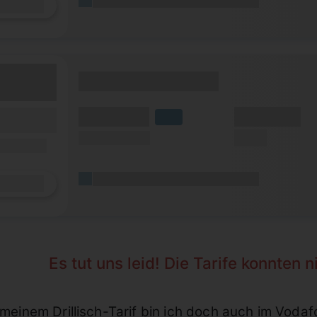
(Platzhalter für ersten Aktionstext)
Details
(Tarifname + Option)
(Volumen)
(Minuten)
fzeit)
LTE
zeit
(Speed) max.
(SMS)
ilfunknetz)
(Platzhalter für ersten Aktionstext)
Details
Es tut uns leid! Die Tarife konnten 
t meinem Drillisch-Tarif bin ich doch auch im Voda