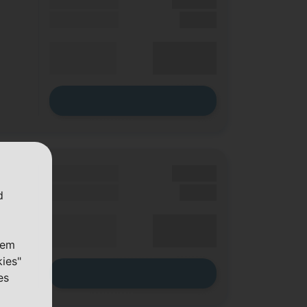
Grundgebühr
XX,XX €
Einmalig
X,XX €
XX,XX €
Durchschnitt
p. Monat
Zum Tarif
Grundgebühr
XX,XX €
Einmalig
X,XX €
d
XX,XX €
Durchschnitt
p. Monat
nem
kies"
Zum Tarif
es