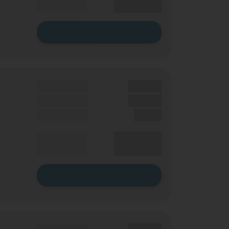
p. Monat
Zum Tarif
Grundgebühr
XX,XX €
Bonus
XX,XX €
Einmalig
X,XX €
XX,XX €
Durchschnitt
p. Monat
Zum Tarif