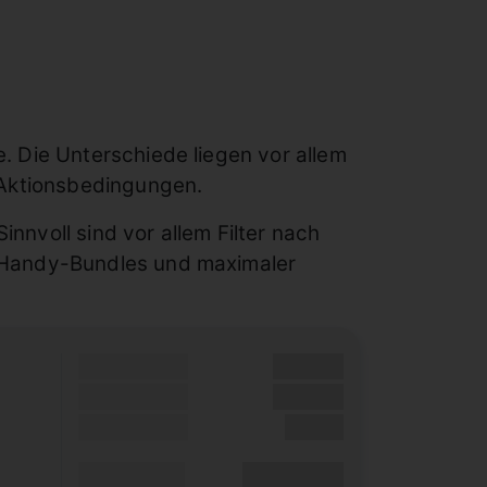
. Die Unterschiede liegen vor allem
 Aktionsbedingungen.
nvoll sind vor allem Filter nach
 Handy-Bundles und maximaler
Grundgebühr
XX,XX €
Bonus
XX,XX €
Einmalig
X,XX €
XX,XX €
Durchschnitt