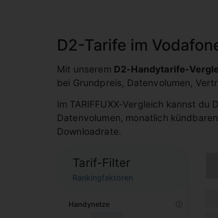
D2-Tarife im Vodafon
Mit unserem
D2-Handytarife-Vergl
bei Grundpreis, Datenvolumen, Vert
Im TARIFFUXX-Vergleich kannst du D2
Datenvolumen, monatlich kündbaren 
Downloadrate.
Tarif-Filter
Rankingfaktoren
(Lau
Lauf
Handynetze
ⓘ
(Mob