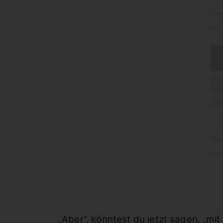
(Lau
Lauf
(Mob
„Aber“, könntest du jetzt sagen, „mi