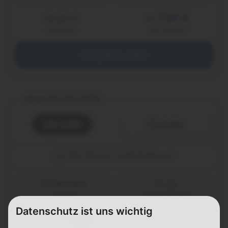
7,99 €
19,99 €
ab
einmalig
pro Monat
Abgelaufen
Allnet Flat 100 GB 5G
Details
100 GB für 11,99 €/Monat
24 Monate
Laufzeit
Vodafone (D2)
Datenschutz ist uns wichtig
100 GB
FLAT
5G