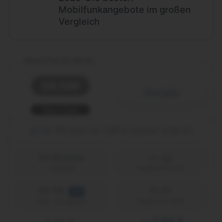
Mobilfunkangebote im großen
Vergleich
Allnet Flat 50 GB 5G
Details
Black Deal
50 GB jetzt für 7,99 € (bisher 9,99 €)
24 Monate
Laufzeit
Vodafone (D2)
50 GB
FLAT
5G
Telefon & SMS
max. 50 Mbit/s
7,99 €