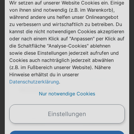
Telefon & SMS
max. 100 Mbit/s
Wir setzen auf unserer Website Cookies ein. Einige
von ihnen sind notwendig (z.B. im Warenkorb),
11,99 €
0,00 €
ab
während andere uns helfen unser Onlineangebot
einmalig
pro Monat
zu verbessern und wirtschaftlich zu betreiben. Du
kannst die nicht notwendigen Cookies akzeptieren
Abgelaufen
oder nach einem Klick auf "Anpassen" per Klick auf
die Schaltfläche "Analyse-Cookies" ablehnen
sowie diese Einstellungen jederzeit aufrufen und
Cookies auch nachträglich jederzeit abwählen
Allnet Flat 100 GB 5G Flex
(z.B. im Fußbereich unserer Website). Nähere
Hinweise erhältst du in unserer
Details
Datenschutzerklärung
.
Black Deal
Nur notwendige Cookies
100 GB jetzt für 11,99 € (bisher 14,99 €)
Einstellungen
1 Monat
Laufzeit
Vodafone (D2)