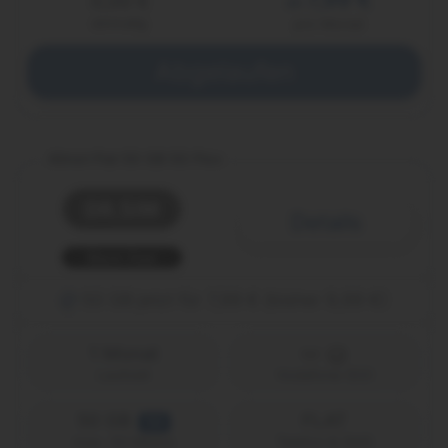
0,00 €
ab
einmalig
pro Monat
Abgelaufen
Allnet Flat 50 GB 5G Flex
Details
Black Deal
50 GB jetzt für 7,99 € (bisher 9,99 €)
1 Monat
Laufzeit
Vodafone (D2)
50 GB
FLAT
5G
Telefon & SMS
max. 50 Mbit/s