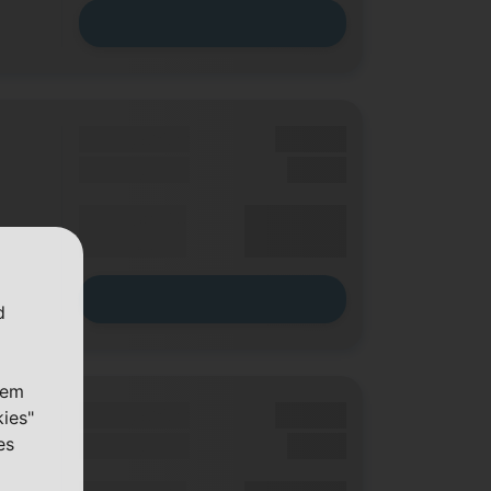
Zum Tarif
Grundgebühr
XX,XX €
Einmalig
X,XX €
XX,XX €
Durchschnitt
p. Monat
Zum Tarif
d
nem
Grundgebühr
XX,XX €
kies"
es
Einmalig
X,XX €