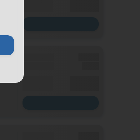
XX,XX €
Durchschnitt
p. Monat
Zum Tarif
Grundgebühr
XX,XX €
Einmalig
X,XX €
XX,XX €
Durchschnitt
p. Monat
Zum Tarif
Grundgebühr
XX,XX €