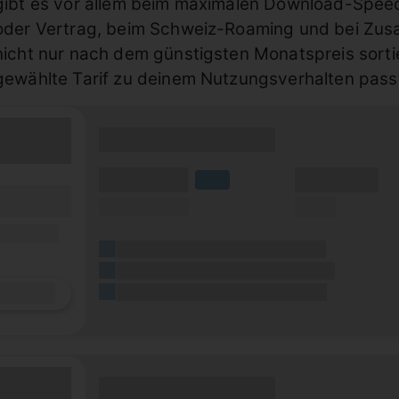
gibt es vor allem beim maximalen Download-Speed
oder Vertrag, beim Schweiz-Roaming und bei Zusat
nicht nur nach dem günstigsten Monatspreis sorti
gewählte Tarif zu deinem Nutzungsverhalten pass
(Tarifname + Option)
(Volumen)
(Minuten)
LTE
fzeit)
(Speed) max.
(SMS)
zeit
ilfunknetz)
(Platzhalter für ersten Aktionstext)
(Platzhalter für zweiten Aktionstext)
Details
(Platzhalter für dritten Aktionstext)
(Tarifname + Option)