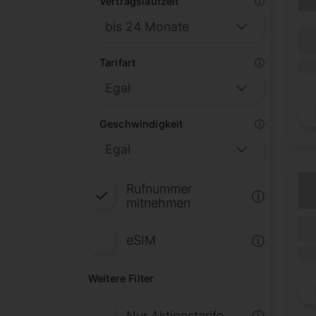
Vertragslaufzeit
ⓘ
(Lau
Lauf
Tarifart
ⓘ
(Mob
Geschwindigkeit
ⓘ
Rufnummer
ⓘ
mitnehmen
(Lau
Lauf
eSIM
ⓘ
(Mob
Weitere Filter
Nur Aktionstarife