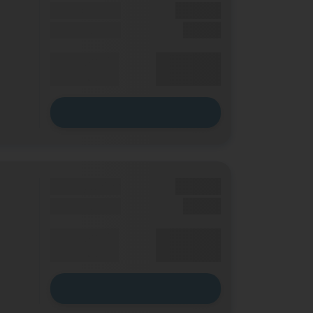
Bonus
XX,XX €
Einmalig
X,XX €
XX,XX €
Durchschnitt
p. Monat
Zum Tarif
Grundgebühr
XX,XX €
Einmalig
X,XX €
XX,XX €
Durchschnitt
p. Monat
Zum Tarif