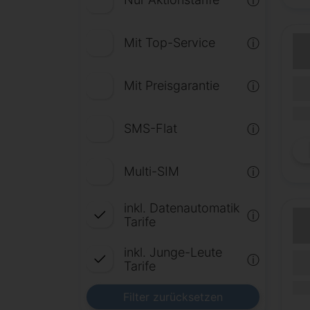
ⓘ
Mit Top-Service
ⓘ
(Lau
Mit Preisgarantie
ⓘ
Lauf
(Mob
SMS-Flat
ⓘ
Multi-SIM
ⓘ
inkl. Datenautomatik
ⓘ
Tarife
inkl. Junge-Leute
(Lau
ⓘ
Tarife
Lauf
(Mob
Filter zurücksetzen