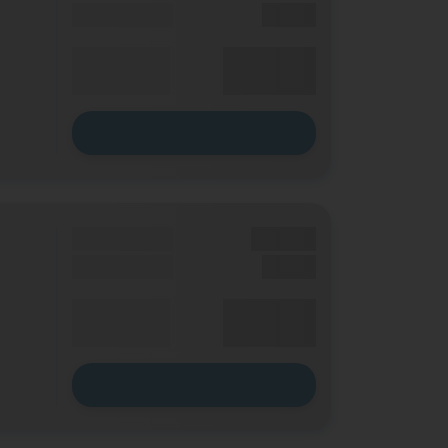
Einmalig
X,XX €
XX,XX €
Durchschnitt
p. Monat
Zum Tarif
Grundgebühr
XX,XX €
Einmalig
X,XX €
XX,XX €
Durchschnitt
p. Monat
Zum Tarif