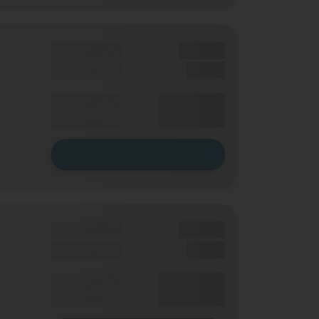
Grundgebühr
XX,XX €
Einmalig
X,XX €
XX,XX €
Durchschnitt
p. Monat
Zum Tarif
Grundgebühr
XX,XX €
Einmalig
X,XX €
XX,XX €
Durchschnitt
p. Monat