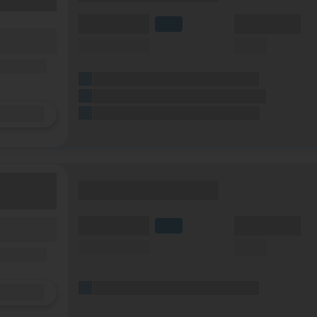
(Volumen)
(Minuten)
LTE
fzeit)
(Speed) max.
(SMS)
zeit
ilfunknetz)
(Platzhalter für ersten Aktionstext)
(Platzhalter für zweiten Aktionstext)
Details
(Platzhalter für dritten Aktionstext)
(Tarifname + Option)
(Volumen)
(Minuten)
fzeit)
LTE
zeit
(Speed) max.
(SMS)
ilfunknetz)
(Platzhalter für ersten Aktionstext)
Details