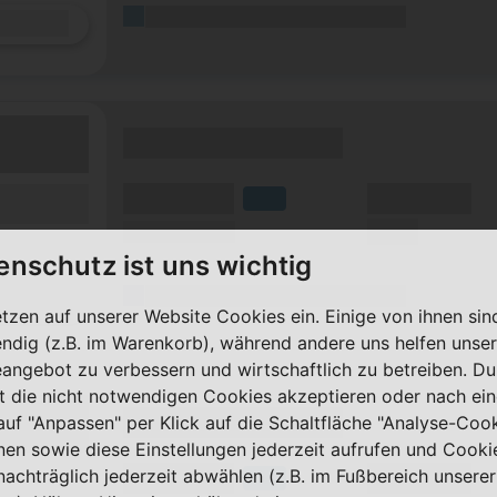
(Platzhalter für ersten Aktionstext)
Details
(Tarifname + Option)
(Volumen)
(Minuten)
fzeit)
LTE
zeit
(Speed) max.
(SMS)
ilfunknetz)
enschutz ist uns wichtig
(Platzhalter für ersten Aktionstext)
Details
etzen auf unserer Website Cookies ein. Einige von ihnen sin
ndig (z.B. im Warenkorb), während andere uns helfen unser
eangebot zu verbessern und wirtschaftlich zu betreiben. Du
t die nicht notwendigen Cookies akzeptieren oder nach ei
(Tarifname + Option)
 auf "Anpassen" per Klick auf die Schaltfläche "Analyse-Coo
nen sowie diese Einstellungen jederzeit aufrufen und Cooki
nachträglich jederzeit abwählen (z.B. im Fußbereich unserer
(Volumen)
(Minuten)
fzeit)
LTE
zeit