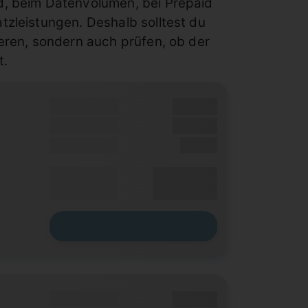
, beim Datenvolumen, bei Prepaid
zleistungen. Deshalb solltest du
eren, sondern auch prüfen, ob der
t.
Grundgebühr
XX,XX €
Bonus
XX,XX €
Einmalig
X,XX €
XX,XX €
Durchschnitt
p. Monat
Zum Tarif
Grundgebühr
XX,XX €