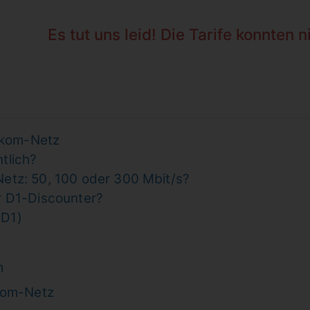
Es tut uns leid! Die Tarife konnten 
lekom-Netz
tlich?
etz: 50, 100 oder 300 Mbit/s?
r D1-Discounter?
(D1)
m
kom-Netz