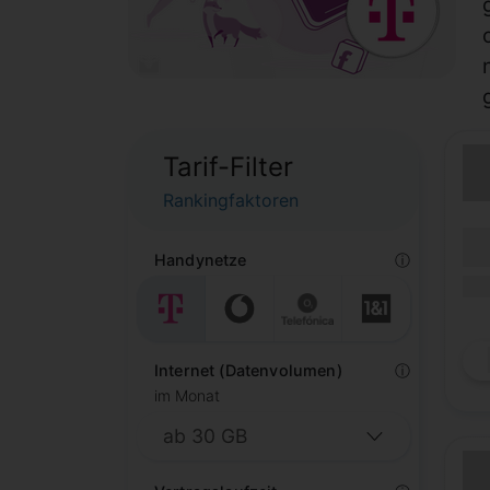
Tarif-Filter
Rankingfaktoren
(Lau
Lauf
Handynetze
ⓘ
(Mob
Internet (Datenvolumen)
ⓘ
im Monat