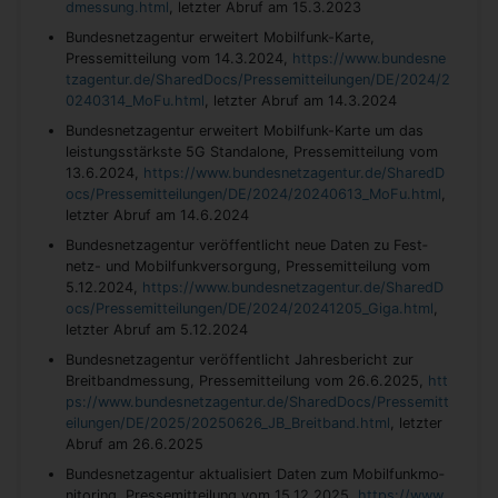
dmessung.html
, letzter Abruf am 15.3.2023
Bundesnetzagentur erweitert Mobilfunk-Karte,
Pressemitteilung vom 14.3.2024,
https://www.bundesne
tzagentur.de/SharedDocs/Pressemitteilungen/DE/2024/2
0240314_MoFu.html
, letzter Abruf am 14.3.2024
Bun­des­netz­agen­tur er­wei­tert Mo­bil­funk-Kar­te um das
leis­tungs­stärks­te 5G Stan­da­lo­ne, Pressemitteilung vom
13.6.2024,
https://www.bundesnetzagentur.de/SharedD
ocs/Pressemitteilungen/DE/2024/20240613_MoFu.html
,
letzter Abruf am 14.6.2024
Bundesnetzagentur ver­öf­fent­licht neue Da­ten zu Fest­
netz- und Mo­bil­funk­ver­sor­gung, Pressemitteilung vom
5.12.2024,
https://www.bundesnetzagentur.de/SharedD
ocs/Pressemitteilungen/DE/2024/20241205_Giga.html
,
letzter Abruf am 5.12.2024
Bundesnetzagentur ver­öf­fent­licht Jah­res­be­richt zur
Breitbandmessung, Pressemitteilung vom 26.6.2025,
htt
ps://www.bundesnetzagentur.de/SharedDocs/Pressemitt
eilungen/DE/2025/20250626_JB_Breitband.html
, letzter
Abruf am 26.6.2025
Bun­des­netz­agen­tur ak­tua­li­siert Da­ten zum Mo­bil­funk­mo­
ni­to­ring, Pressemitteilung vom 15.12.2025,
https://www.