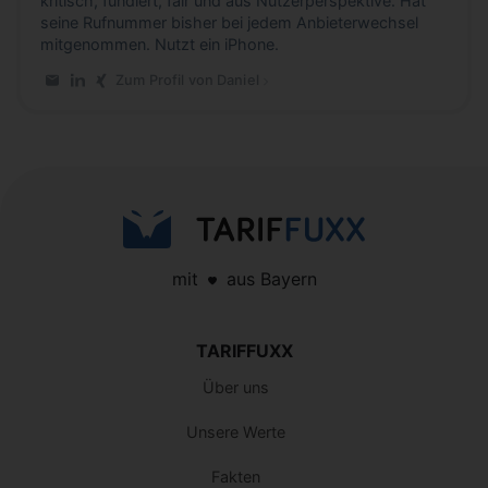
kritisch, fundiert, fair und aus Nutzerperspektive. Hat
seine Rufnummer bisher bei jedem Anbieterwechsel
mitgenommen. Nutzt ein iPhone.
Zum Profil von Daniel
E-Mail an Daniel
LinkedIn-Profil von Daniel
Xing-Profil von Daniel
mit
aus Bayern
TARIFFUXX
Über uns
Unsere Werte
Fakten