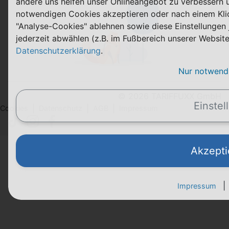
andere uns helfen unser Onlineangebot zu verbessern un
notwendigen Cookies akzeptieren oder nach einem Klick
"Analyse-Cookies" ablehnen sowie diese Einstellungen 
jederzeit abwählen (z.B. im Fußbereich unserer Website
Datenschutzerklärung
.
Nur notwend
© 2026 TARIFFUXX GmbH
Einstel
|
|
|
Cookies
Datenschutz
AGB
Impressum
Akzepti
|
Impressum