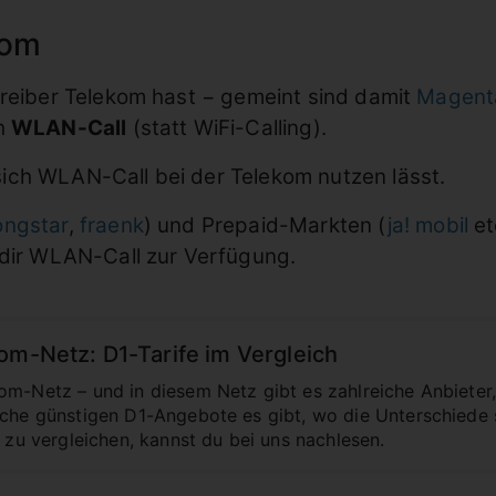
kom
treiber Telekom hast − gemeint sind damit
Magenta
ch
WLAN-Call
(statt WiFi-Calling).
ich WLAN-Call bei der Telekom nutzen lässt.
ongstar
,
fraenk
) und Prepaid-Markten (
ja! mobil
et
 dir WLAN-Call zur Verfügung.
om-Netz: D1-Tarife im Vergleich
om-Netz – und in diesem Netz gibt es zahlreiche Anbieter,
lche günstigen D1-Angebote es gibt, wo die Unterschiede
e zu vergleichen, kannst du bei uns nachlesen.