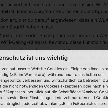
funktioniert, ist eine stabile und zuverlässige W
abil ist, können Anrufe unterbrochen oder abgeh
tioniert, bist du darauf angewiesen, dass ein W
auch Zugriff haben musst
Mobiltelefone oder Smartphones unterstützen WiFi-
 WiFi-Calling-fähig ist, bevor du diese Funktion 
tzwerk, aber es kann dennoch Datenverkehr veru
enschutz ist uns wichtig
m Internet-Tarif, das das WLAN ermöglicht. Wenn
mits hat, solltest du den Datenverbrauch im Au
etzen auf unserer Website Cookies ein. Einige von ihnen sin
ht für Notrufe geeignet ist. In einigen Ländern wird
ndig (z.B. im Warenkorb), während andere uns helfen unser
änkt sein. In Notfällen ist es ratsam, das herköm
eangebot zu verbessern und wirtschaftlich zu betreiben. Du
t die nicht notwendigen Cookies akzeptieren oder nach ei
 auf "Anpassen" per Klick auf die Schaltfläche "Analyse-Coo
and nutzen
nen sowie diese Einstellungen jederzeit aufrufen und Cooki
nachträglich jederzeit abwählen (z.B. im Fußbereich unserer
 Wenn ich mich im Ausland befinde, wähle ich mich