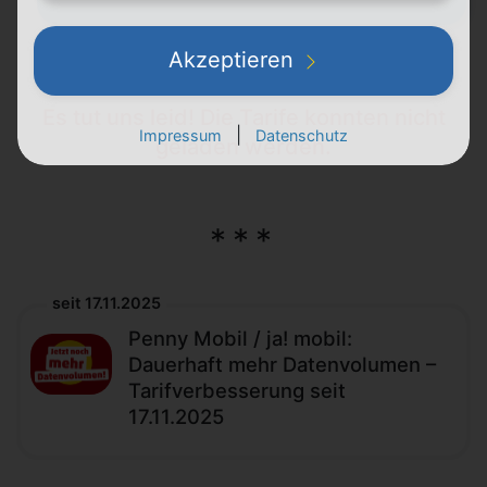
Akzeptieren
Es tut uns leid! Die Tarife konnten nicht
|
Impressum
Datenschutz
geladen werden.
seit 17.11.2025
Penny Mobil / ja! mobil:
Dauerhaft mehr Datenvolumen –
Tarifverbesserung seit
17.11.2025