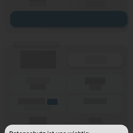
einmalig
pro Monat
Zum Tarif
(Tarifname + Option)
Details
(Laufzeit)
Laufzeit
(Netz)
(Volumen)
(Minuten)
LTE
(Speed) max.
X,XX €
X,XX €
einmalig
pro Monat