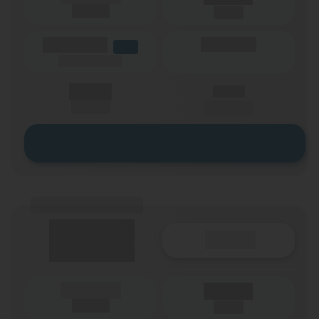
Laufzeit
(Netz)
(Volumen)
(Minuten)
LTE
(Speed) max.
X,XX €
X,XX €
einmalig
pro Monat
Zum Tarif
(Tarifname + Option)
Details
(Laufzeit)
Laufzeit
(Netz)