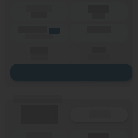
(Laufzeit)
Laufzeit
(Netz)
(Volumen)
(Minuten)
LTE
(Speed) max.
X,XX €
X,XX €
einmalig
pro Monat
Zum Tarif
(Tarifname + Option)
Details
(Laufzeit)