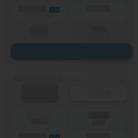
(Volumen)
(Minuten)
LTE
(Speed) max.
X,XX €
X,XX €
einmalig
pro Monat
Zum Tarif
(Tarifname + Option)
Details
(Laufzeit)
Laufzeit
(Netz)
(Volumen)
(Minuten)
LTE