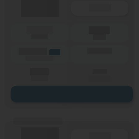
Details
(Laufzeit)
Laufzeit
(Netz)
(Volumen)
(Minuten)
LTE
(Speed) max.
X,XX €
X,XX €
einmalig
pro Monat
Zum Tarif
(Tarifname + Option)
Details