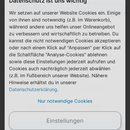
Datenschutz ist uns wichtig
Zum Tarif
Wir setzen auf unserer Website Cookies ein. Einige
von ihnen sind notwendig (z.B. im Warenkorb),
während andere uns helfen unser Onlineangebot
zu verbessern und wirtschaftlich zu betreiben. Du
(Tarifname + Option)
kannst die nicht notwendigen Cookies akzeptieren
Details
oder nach einem Klick auf "Anpassen" per Klick auf
die Schaltfläche "Analyse-Cookies" ablehnen
sowie diese Einstellungen jederzeit aufrufen und
Cookies auch nachträglich jederzeit abwählen
(Laufzeit)
(z.B. im Fußbereich unserer Website). Nähere
Laufzeit
(Netz)
Hinweise erhältst du in unserer
(Volumen)
(Minuten)
Datenschutzerklärung
.
LTE
(Speed) max.
Nur notwendige Cookies
X,XX €
X,XX €
einmalig
pro Monat
Einstellungen
Zum Tarif