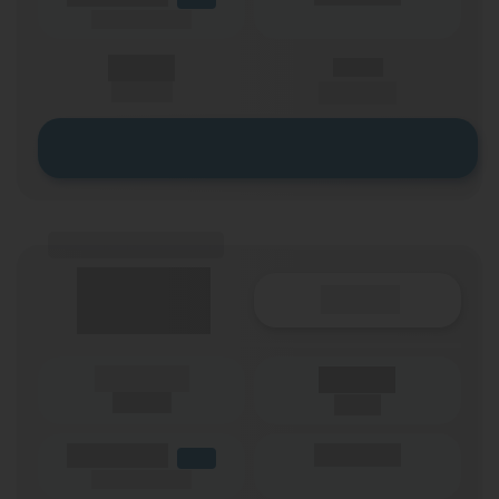
(Speed) max.
X,XX €
X,XX €
einmalig
pro Monat
Zum Tarif
(Tarifname + Option)
Details
(Laufzeit)
Laufzeit
(Netz)
(Volumen)
(Minuten)
LTE
(Speed) max.