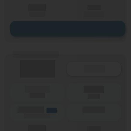
X,XX €
X,XX €
einmalig
pro Monat
Zum Tarif
(Tarifname + Option)
Details
(Laufzeit)
Laufzeit
(Netz)
(Volumen)
(Minuten)
LTE
(Speed) max.
X,XX €
X,XX €