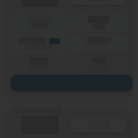
(Laufzeit)
Laufzeit
(Netz)
(Volumen)
(Minuten)
LTE
(Speed) max.
X,XX €
X,XX €
einmalig
pro Monat
Zum Tarif
(Tarifname + Option)
Details