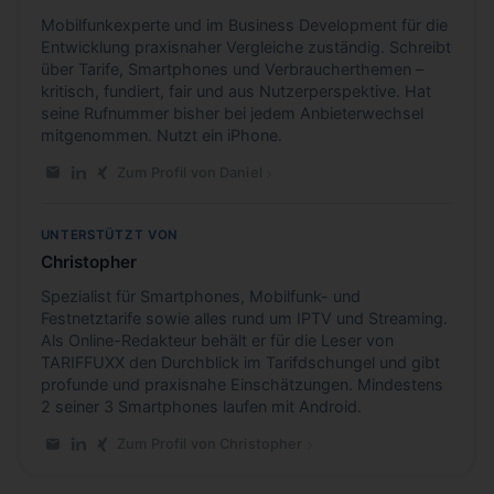
Mobilfunkexperte und im Business Development für die
Entwicklung praxisnaher Vergleiche zuständig. Schreibt
über Tarife, Smartphones und Verbraucherthemen –
kritisch, fundiert, fair und aus Nutzerperspektive. Hat
seine Rufnummer bisher bei jedem Anbieterwechsel
mitgenommen. Nutzt ein iPhone.
Zum Profil von Daniel
E-Mail an Daniel
LinkedIn-Profil von Daniel
Xing-Profil von Daniel
UNTERSTÜTZT VON
Christopher
Spezialist für Smartphones, Mobilfunk- und
Festnetztarife sowie alles rund um IPTV und Streaming.
Als Online-Redakteur behält er für die Leser von
TARIFFUXX den Durchblick im Tarifdschungel und gibt
profunde und praxisnahe Einschätzungen. Mindestens
2 seiner 3 Smartphones laufen mit Android.
Zum Profil von Christopher
E-Mail an Christopher
LinkedIn-Profil von Christopher
Xing-Profil von Christopher