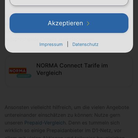
Falls du mehr über diesen Prepaid-Discounter, die
Akzeptieren
aktuellen Tarife, die Netzqualität sowie die
Alternativen erfahren möchtest, gibt's dort
entsprechende Details zum Nachlesen:
|
Impressum
Datenschutz
NORMA Connect Tarife im
Vergleich
Ansonsten vielleicht hilfreich, um die vielen Angebote
untereinander einschätzen zu können: Nutze gern
unseren
Prepaid-Vergleich
. Denn es tummeln sich
wirklich so einige Prepaidanbieter im D1-Netz, vor