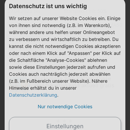
Datenschutz ist uns wichtig
27.04.2023 bis
Startpaket mit 50%
15.06.2023
Rabatt (4,95 €), zusätzlich
Wir setzen auf unserer Website Cookies ein. Einige
Gutscheincode: NORMA50
von ihnen sind notwendig (z.B. im Warenkorb),
bei starmobile.de
während andere uns helfen unser Onlineangebot
ausprobieren,
zu verbessern und wirtschaftlich zu betreiben. Du
ausgenommen Smart 6
kannst die nicht notwendigen Cookies akzeptieren
oder nach einem Klick auf "Anpassen" per Klick auf
die Schaltfläche "Analyse-Cookies" ablehnen
sowie diese Einstellungen jederzeit aufrufen und
Cookies auch nachträglich jederzeit abwählen
Kostenlose SIM-Karten: Diese
(z.B. im Fußbereich unserer Website). Nähere
Handykarten sind aktuell gratis
Hinweise erhältst du in unserer
Datenschutzerklärung
.
Nur notwendige Cookies
Einstellungen