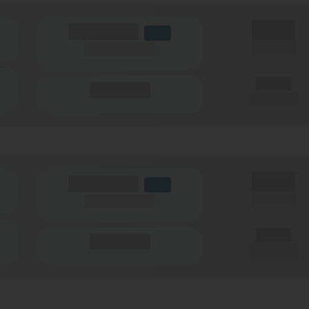
X,XX €
(Volumen)
LTE
einmalig
(Speed) max.
X,XX €
(Minuten)
pro Monat
X,XX €
(Volumen)
LTE
einmalig
(Speed) max.
X,XX €
(Minuten)
pro Monat