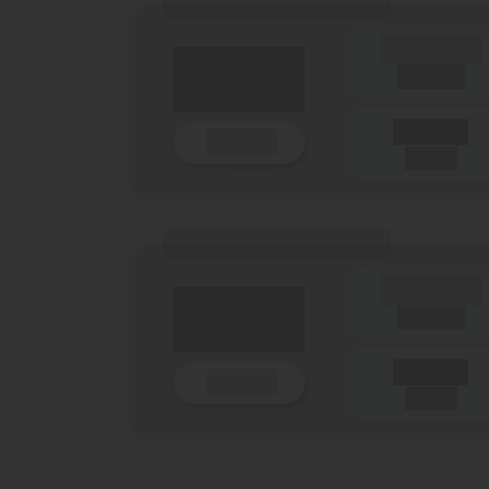
(Tarifname + Option)
(Laufzeit)
Laufzeit
Details
(Netz)
(Tarifname + Option)
(Laufzeit)
Laufzeit
Details
(Netz)