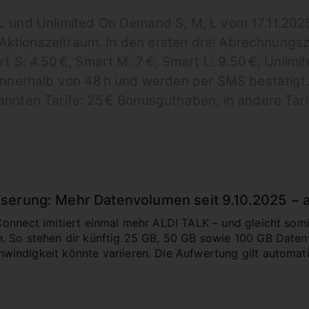
 und Unlimited On Demand S, M, L vom 17.11.2025 
m Aktionszeitraum. In den ersten drei Abrechnungs
S: 4.50 €, Smart M: 7 €, Smart L: 9.50 €, Unlimited
nnerhalb von 48 h und werden per SMS bestätigt. 
nnten Tarife: 25 € Bonusguthaben, in andere Tari
serung: Mehr Datenvolumen seit 9.10.2025 − a
onnect imitiert einmal mehr ALDI TALK – und gleicht somi
. So stehen dir künftig 25 GB, 50 GB sowie 100 GB Date
indigkeit könnte variieren. Die Aufwertung gilt automat