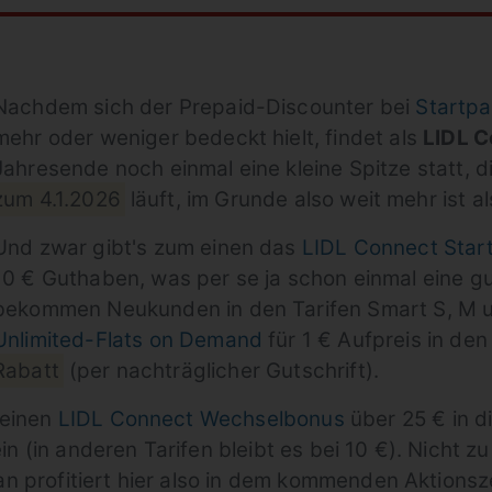
Nachdem sich der Prepaid-Discounter bei
Startp
mehr oder weniger bedeckt hielt, findet als
LIDL C
Jahresende noch einmal eine kleine Spitze statt, 
zum 4.1.2026
läuft, im Grunde also weit mehr ist al
Und zwar gibt's zum einen das
LIDL Connect Star
10 € Guthaben, was per se ja schon einmal eine gu
bekommen Neukunden in den Tarifen Smart S, M 
Unlimited-Flats on Demand
für 1 € Aufpreis in de
Rabatt
(per nachträglicher Gutschrift).
 einen
LIDL Connect Wechselbonus
über 25 € in di
 (in anderen Tarifen bleibt es bei 10 €). Nicht z
an profitiert hier also in dem kommenden Aktionsze