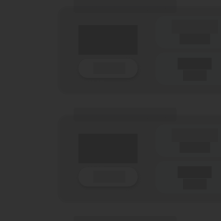
(Tarifname + Option)
(Laufzeit)
Laufzeit
Details
(Netz)
(Tarifname + Option)
(Laufzeit)
Laufzeit
Details
(Netz)