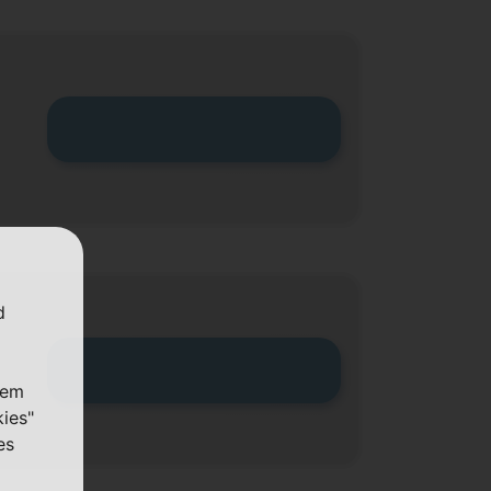
Zum Tarif
d
Zum Tarif
nem
kies"
es