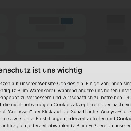
X,XX €
(Volumen)
LTE
einmalig
(Speed) max.
X,XX €
(Minuten)
pro Monat
enschutz ist uns wichtig
X,XX €
etzen auf unserer Website Cookies ein. Einige von ihnen sin
(Volumen)
LTE
ndig (z.B. im Warenkorb), während andere uns helfen unser
einmalig
(Speed) max.
eangebot zu verbessern und wirtschaftlich zu betreiben. Du
t die nicht notwendigen Cookies akzeptieren oder nach ei
X,XX €
(Minuten)
 auf "Anpassen" per Klick auf die Schaltfläche "Analyse-Coo
pro Monat
nen sowie diese Einstellungen jederzeit aufrufen und Cooki
nachträglich jederzeit abwählen (z.B. im Fußbereich unserer