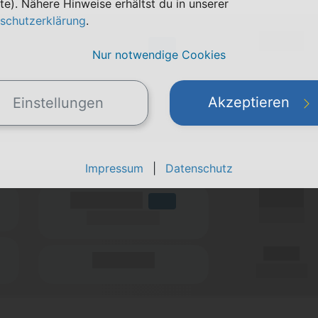
te). Nähere Hinweise erhältst du in unserer
schutzerklärung
.
X,XX €
(Volumen)
LTE
Nur notwendige Cookies
einmalig
(Speed) max.
X,XX €
Akzeptieren
Einstellungen
(Minuten)
pro Monat
Impressum
|
Datenschutz
X,XX €
(Volumen)
LTE
einmalig
(Speed) max.
X,XX €
(Minuten)
pro Monat