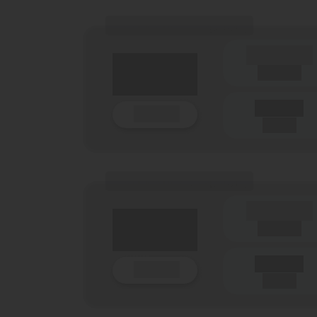
(Tarifname + Option)
(Laufzeit)
Laufzeit
Details
(Netz)
(Tarifname + Option)
(Laufzeit)
Laufzeit
Details
(Netz)