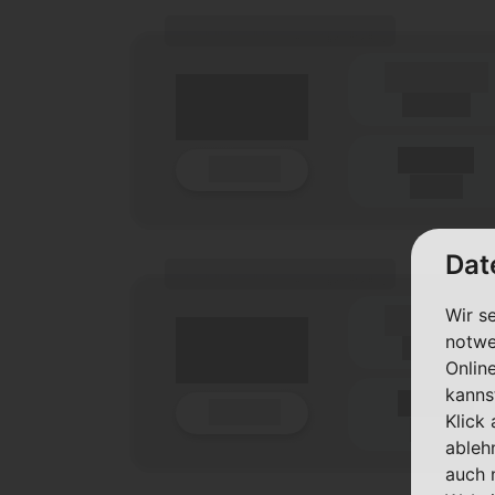
(Tarifname + Option)
(Laufzeit)
Laufzeit
Details
(Netz)
Dat
(Tarifname + Option)
Wir s
(Laufzeit)
notwe
Laufzeit
Onlin
kanns
Details
Klick
(Netz)
ableh
auch 