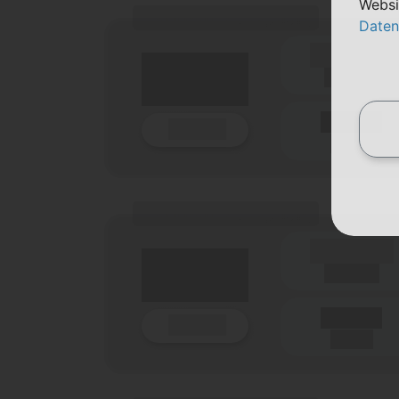
Websi
(Tarifname + Option)
Daten
(Laufzeit)
Laufzeit
Details
(Netz)
(Tarifname + Option)
(Laufzeit)
Laufzeit
Details
(Netz)