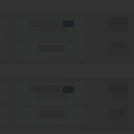
X,XX €
(Volumen)
LTE
einmalig
(Speed) max.
X,XX €
(Minuten)
pro Monat
X,XX €
(Volumen)
LTE
einmalig
(Speed) max.
X,XX €
(Minuten)
pro Monat