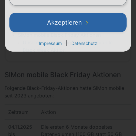
Inhaltsverzeichnis
Akzeptieren
SIMon mobile Black Friday Deal 2025
SIMon mobile Black Friday Aktionen
Unsere Einschätzung zur SIMon mobile
|
Impressum
Datenschutz
Black Week Aktion
SIMon mobile Black Friday Aktionen
Folgende Black-Friday-Aktionen hatte SIMon mobile
seit 2023 angeboten:
Zeitraum
Aktion
04.11.2025
Die ersten 6 Monate doppeltes
bis
Datenvolumen (100 GB statt 50 GB