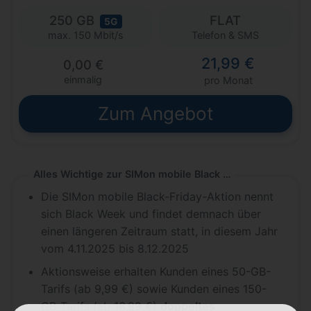
250 GB
FLAT
5G
Telefon & SMS
max. 150 Mbit/s
21,99 €
0,00 €
einmalig
pro Monat
Zum Angebot
Alles Wichtige zur SIMon mobile Black Week in Kürze
Die SIMon mobile Black-Friday-Aktion nennt
sich Black Week und findet demnach über
einen längeren Zeitraum statt, in diesem Jahr
vom 4.11.2025 bis 8.12.2025
Aktionsweise erhalten Kunden eines 50-GB-
Tarifs (ab 9,99 €) sowie Kunden eines 150-
GB-Tarifs (ab 16,99 €)
doppeltes