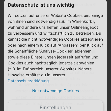
Datenschutz ist uns wichtig
Datenvolumen
− aber
nur für die ersten 6
Monate
Wir setzen auf unserer Website Cookies ein. Einige
Die Grundgebühr im 150-GB-Tarif (der 6
von ihnen sind notwendig (z.B. im Warenkorb),
Monate 300 GB erhält) wurde mit Beginn der
während andere uns helfen unser Onlineangebot
Black-Week-Aktion gesenkt (zuvor: 21,99 €)
zu verbessern und wirtschaftlich zu betreiben. Du
kannst die nicht notwendigen Cookies akzeptieren
Den besten Preis gibt's bei SIMon mobile nur,
oder nach einem Klick auf "Anpassen" per Klick auf
wenn die Rufnummer aus einem Altvertrag
die Schaltfläche "Analyse-Cookies" ablehnen
mitgenommen wird. Je nach Altanbieter gilt
sowie diese Einstellungen jederzeit aufrufen und
ein anderer Preispunkt.
Cookies auch nachträglich jederzeit abwählen
Das Angebot richtet sich zwar an
(z.B. im Fußbereich unserer Website). Nähere
Neukunden. Bestandskunden erhalten aber
Hinweise erhältst du in unserer
ebenfalls 6 Monate lang doppeltes
Datenschutzerklärung
.
Datenvolumen (muss in der App aktiviert
Nur notwendige Cookies
werden). Kunden, die den 20-GB-Basistarif
nutzen, können zu Neukundenkonditionen in
einen der Black Week Tarife wechseln
Einstellungen