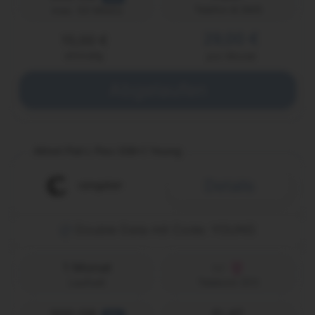
Telefon & SMS
max. 50 Mbit/s
29,00 €
15,00 €
einmalig
pro Monat
Abgelaufen
Allnet Flat L Flex (GB+) Young
Details
Double Data mit Code: YOUNG
1 Monat
Laufzeit
Telekom (D1)
300 GB
FLAT