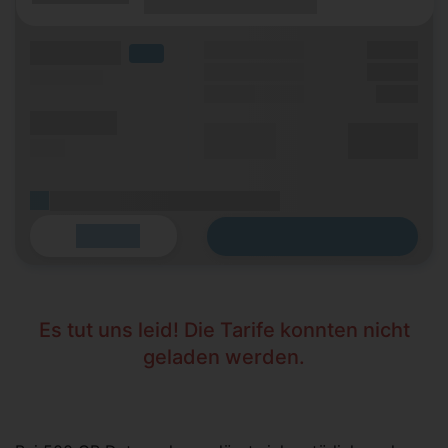
(Laufzeit)
(Mobilfunknetz)
(Volumen)
Grundgebühr
XX,XX €
LTE
Handy Zuzahlung
XX,XX €
(Speed) max.
Einmalig
X,XX €
(Minuten)
Durchschnitt
XX,XX €
(SMS)
p. Monat
(Platzhalter für ersten Aktionstext)
Zum Tarif
Details
Es tut uns leid! Die Tarife konnten nicht
geladen werden.