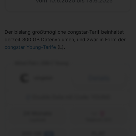
vom 10.6.2025 bis 13.6.2025
Der bislang größtmögliche congstar-Tarif beinhaltet
derzeit 300 GB Datenvolumen, und zwar in Form der
congstar Young-Tarife
(L).
Allnet Flat L (GB+) Young
Details
Double Data mit Code: YOUNG
24 Monate
Laufzeit
Telekom (D1)
300 GB
FLAT
5G