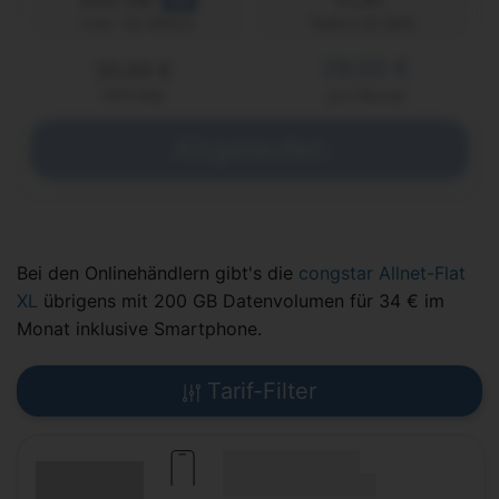
5G
Telefon & SMS
max. 50 Mbit/s
29,00 €
35,00 €
einmalig
pro Monat
Abgelaufen
Bei den Onlinehändlern gibt's die
congstar Allnet-Flat
XL
übrigens mit 200 GB Datenvolumen für 34 € im
Monat inklusive Smartphone.
Tarif-Filter
(Hersteller Modell)
(Tarifname + Option)