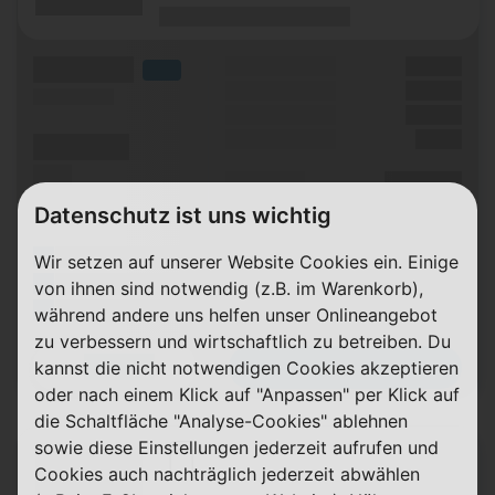
(Laufzeit)
(Mobilfunknetz)
(Volumen)
Grundgebühr
XX,XX €
LTE
Handy Zuzahlung
XX,XX €
(Speed) max.
Bonus
XX,XX €
Einmalig
X,XX €
(Minuten)
(SMS)
Durchschnitt
XX,XX €
p. Monat
Datenschutz ist uns wichtig
(Platzhalter für ersten Aktionstext)
Wir setzen auf unserer Website Cookies ein. Einige
(Platzhalter für zweiten Aktionstext)
von ihnen sind notwendig (z.B. im Warenkorb),
(Platzhalter für dritten Aktionstext)
während andere uns helfen unser Onlineangebot
zu verbessern und wirtschaftlich zu betreiben. Du
Zum Tarif
Details
kannst die nicht notwendigen Cookies akzeptieren
oder nach einem Klick auf "Anpassen" per Klick auf
die Schaltfläche "Analyse-Cookies" ablehnen
sowie diese Einstellungen jederzeit aufrufen und
(Hersteller Modell)
Cookies auch nachträglich jederzeit abwählen
(Tarifname + Option)