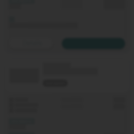
(XX Mbit/s)
Durchschnitt
0,00 €€
Upload
p. Monat
Bis 06.11.2020 keine Grundgebühr
Details
Zum Tarif
(Technologie)
(Tarifname + Option)
nicht geprüft
Laufzeit
Grundgebühr
0,00 €
WLAN-Router
Einmalig
0,00 €
Festnetz-Flat
(XX Mbit/s)
Download