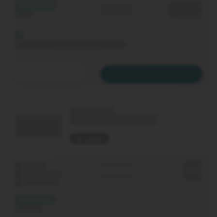
(XX Mbit/s)
Durchschnitt
0,00 €€
Upload
p. Monat
Bis 06.11.2020 keine Grundgebühr
Details
Zum Tarif
(Technologie)
(Tarifname + Option)
nicht geprüft
Laufzeit
Grundgebühr
0,00 €
WLAN-Router
Einmalig
0,00 €
Festnetz-Flat
(XX Mbit/s)
Download