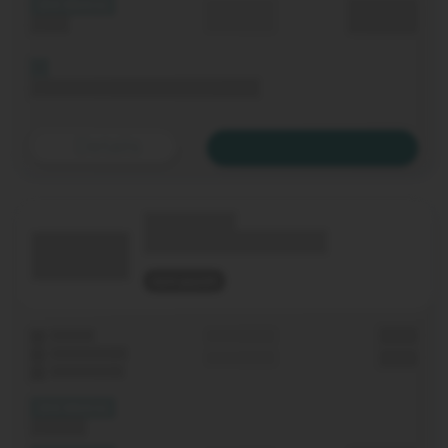
(XX Mbit/s)
Durchschnitt
0,00 €€
Upload
p. Monat
Bis 06.11.2020 keine Grundgebühr
Details
Zum Tarif
(Technologie)
(Tarifname + Option)
nicht geprüft
Laufzeit
Grundgebühr
0,00 €
WLAN-Router
Einmalig
0,00 €
Festnetz-Flat
(XX Mbit/s)
Download