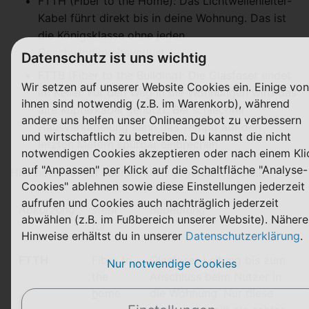
FTTH (Fiber to the Home): Das Lichtwellenleiter-
Kabel führt direkt bis in deine Wohnung. Das ist
die Königsklasse ohne jeden
Geschwindigkeitsverlust
Datenschutz ist uns wichtig
FTTB (Fiber to the Building): Die Glasfaser endet
Wir setzen auf unserer Website Cookies ein. Einige von
im Keller. Für den Weg in die Wohnungen wird das
ihnen sind notwendig (z.B. im Warenkorb), während
alte Kupferkabel genutzt. Bei schlechter
andere uns helfen unser Onlineangebot zu verbessern
Hausverkabelung kann das Tempo auf den
und wirtschaftlich zu betreiben. Du kannst die nicht
letzten Metern spürbar einbrechen
notwendigen Cookies akzeptieren oder nach einem Kli
auf "Anpassen" per Klick auf die Schaltfläche "Analyse-
Hier noch einmal übersichtlich gegenübergestellt:
Cookies" ablehnen sowie diese Einstellungen jederzeit
aufrufen und Cookies auch nachträglich jederzeit
Abkürzung
steht
Bedeutung
abwählen (z.B. im Fußbereich unserer Website). Nähere
für
Hinweise erhältst du in unserer
Datenschutzerklärung
.
FTTH
Fibre to
Glasfaser-Leitung bis zum
Nur notwendige Cookies
the
Anschluss beim Nutzer in
h
ome
die Wohnung. Nur diese