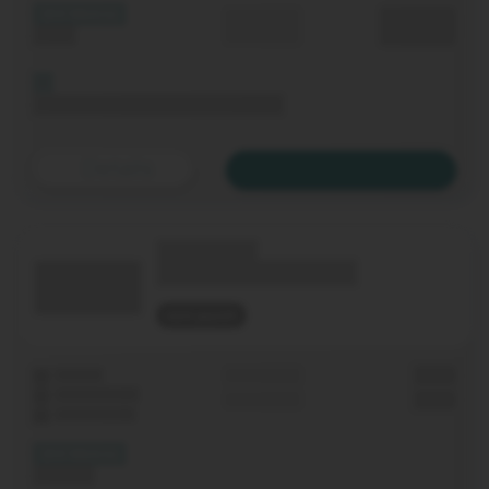
(XX Mbit/s)
Durchschnitt
0,00 €€
Upload
p. Monat
Bis 06.11.2020 keine Grundgebühr
Details
Zum Tarif
(Technologie)
(Tarifname + Option)
nicht geprüft
Laufzeit
Grundgebühr
0,00 €
WLAN-Router
Einmalig
0,00 €
Festnetz-Flat
(XX Mbit/s)
Download