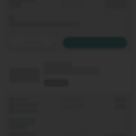
0,00 €€
Upload
p. Monat
Bis 06.11.2020 keine Grundgebühr
Details
Zum Tarif
(Technologie)
(Tarifname + Option)
nicht geprüft
Laufzeit
Grundgebühr
0,00 €
WLAN-Router
Einmalig
0,00 €
Festnetz-Flat
(XX Mbit/s)
Download
(XX Mbit/s)