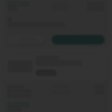
(XX Mbit/s)
Durchschnitt
0,00 €€
Upload
p. Monat
Bis 06.11.2020 keine Grundgebühr
Details
Zum Tarif
(Technologie)
(Tarifname + Option)
nicht geprüft
Laufzeit
Grundgebühr
0,00 €
WLAN-Router
Einmalig
0,00 €
Festnetz-Flat
(XX Mbit/s)
Download