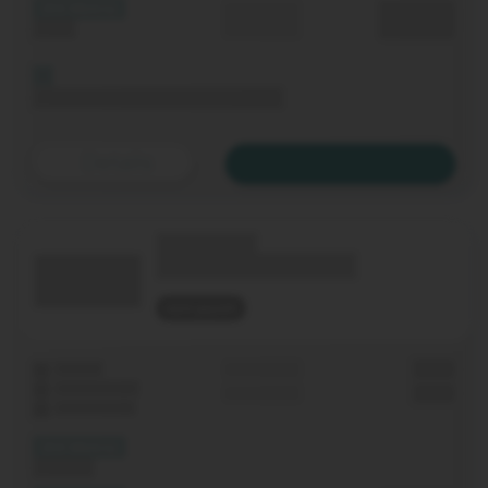
(XX Mbit/s)
Durchschnitt
0,00 €€
Upload
p. Monat
Bis 06.11.2020 keine Grundgebühr
Details
Zum Tarif
(Technologie)
(Tarifname + Option)
nicht geprüft
Laufzeit
Grundgebühr
0,00 €
WLAN-Router
Einmalig
0,00 €
Festnetz-Flat
(XX Mbit/s)
Download