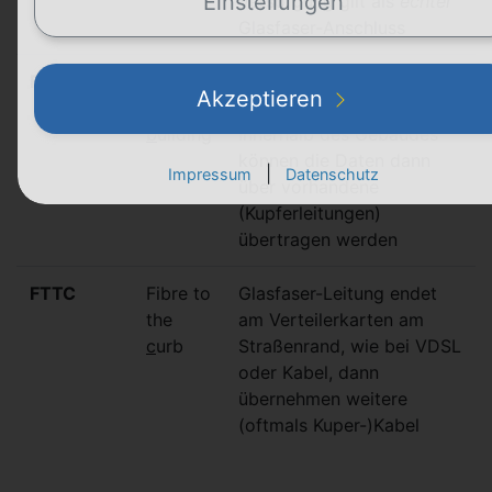
Einstellungen
Versorgung gilt als
echter
Glasfaser-Anschluss
FTTB
Fibre to
Glasfaser-Leitung endet
Akzeptieren
the
am Gebäude des Nutzers.
b
uilding
Innerhalb des Gebäudes
können die Daten dann
|
Impressum
Datenschutz
über vorhandene
(Kupferleitungen)
übertragen werden
FTTC
Fibre to
Glasfaser-Leitung endet
the
am Verteilerkarten am
c
urb
Straßenrand, wie bei VDSL
oder Kabel, dann
übernehmen weitere
(oftmals Kuper-)Kabel