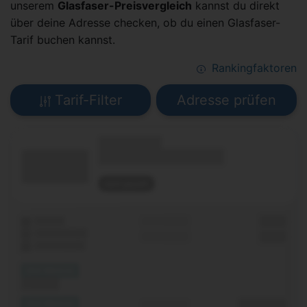
unserem
Glasfaser-Preisvergleich
kannst du direkt
über deine Adresse checken, ob du einen Glasfaser-
Tarif buchen kannst.
Rankingfaktoren
Tarif-Filter
Adresse prüfen
(Technologie)
(Tarifname + Option)
nicht geprüft
Laufzeit
Grundgebühr
0,00 €
WLAN-Router
Einmalig
0,00 €
Festnetz-Flat
(XX Mbit/s)
Download
(XX Mbit/s)
Durchschnitt
0,00 €€