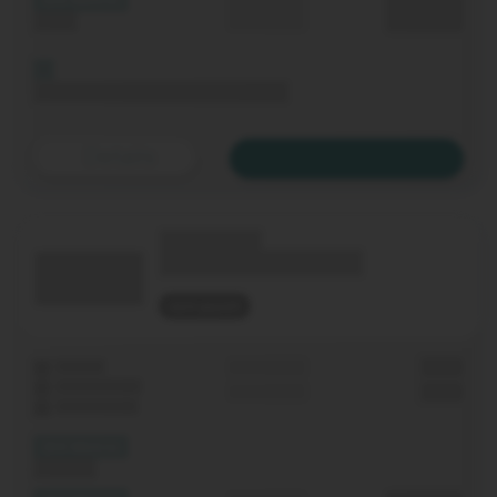
Durchschnitt
0,00 €€
Upload
p. Monat
Bis 06.11.2020 keine Grundgebühr
Details
Zum Tarif
(Technologie)
(Tarifname + Option)
nicht geprüft
Laufzeit
Grundgebühr
0,00 €
WLAN-Router
Einmalig
0,00 €
Festnetz-Flat
(XX Mbit/s)
Download