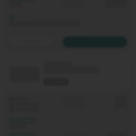
Upload
p. Monat
Bis 06.11.2020 keine Grundgebühr
Details
Zum Tarif
(Technologie)
(Tarifname + Option)
nicht geprüft
Laufzeit
Grundgebühr
0,00 €
WLAN-Router
Einmalig
0,00 €
Festnetz-Flat
(XX Mbit/s)
Download
(XX Mbit/s)
Durchschnitt