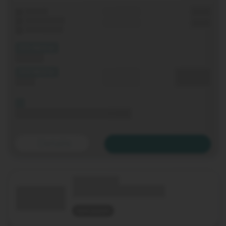
Laufzeit
Grundgebühr
0,00 €
WLAN-Router
Einmalig
0,00 €
Festnetz-Flat
(XX Mbit/s)
Download
(XX Mbit/s)
Durchschnitt
0,00 €€
Upload
p. Monat
Bis 06.11.2020 keine Grundgebühr
Details
Zum Tarif
(Technologie)
(Tarifname + Option)
nicht geprüft