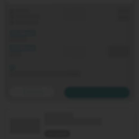
Laufzeit
Grundgebühr
0,00 €
WLAN-Router
Einmalig
0,00 €
Festnetz-Flat
(XX Mbit/s)
Download
(XX Mbit/s)
Durchschnitt
0,00 €€
Upload
p. Monat
Bis 06.11.2020 keine Grundgebühr
Details
Zum Tarif
(Technologie)
(Tarifname + Option)
nicht geprüft