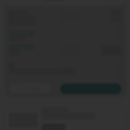
Laufzeit
Grundgebühr
0,00 €
WLAN-Router
Einmalig
0,00 €
Festnetz-Flat
(XX Mbit/s)
Download
(XX Mbit/s)
Durchschnitt
0,00 €€
Upload
p. Monat
Bis 06.11.2020 keine Grundgebühr
Details
Zum Tarif
(Technologie)
(Tarifname + Option)
nicht geprüft