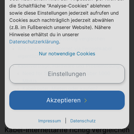
die Schaltfläche "Analyse-Cookies" ablehnen
sowie diese Einstellungen jederzeit aufrufen und
Cookies auch nachträglich jederzeit abwählen
(z.B. im Fußbereich unserer Website). Nähere
Inhaltsverzeichnis
Hinweise erhältst du in unserer
Kabel-Internettarife richtig vergleichen
Datenschutzerklärung
.
Wie funktioniert Internet via Fernsehkabel
Nur notwendige Cookies
eigentlich?
Kabelverträge, Hardware und Problemlösung
Need for Speed: Von 50 bis über 1.000
Einstellungen
Mbit/s
Kabelrouter: Mieten oder kaufen?
Hilfe, mein Kabel-Internet ist zu langsam!
Akzeptieren
Was ist besser: Kabel, DSL oder Glasfaser?
|
Impressum
Datenschutz
Kabel-Internettarife richtig vergleichen