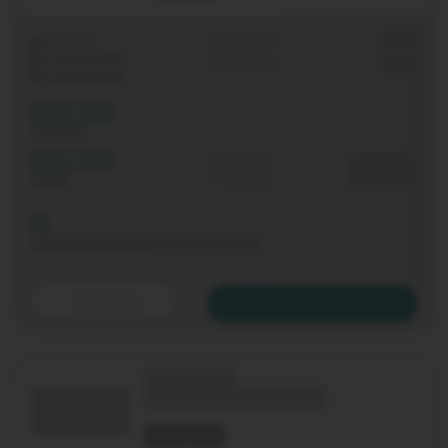
Laufzeit
Grundgebühr
0,00 €
WLAN-Router
Einmalig
0,00 €
Festnetz-Flat
(XX Mbit/s)
Download
(XX Mbit/s)
Durchschnitt
0,00 €€
Upload
p. Monat
Bis 06.11.2020 keine Grundgebühr
Details
Zum Tarif
(Technologie)
(Tarifname + Option)
nicht geprüft