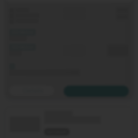
Laufzeit
Grundgebühr
0,00 €
WLAN-Router
Einmalig
0,00 €
Festnetz-Flat
(XX Mbit/s)
Download
(XX Mbit/s)
Durchschnitt
0,00 €€
Upload
p. Monat
Bis 06.11.2020 keine Grundgebühr
Details
Zum Tarif
(Technologie)
(Tarifname + Option)
nicht geprüft