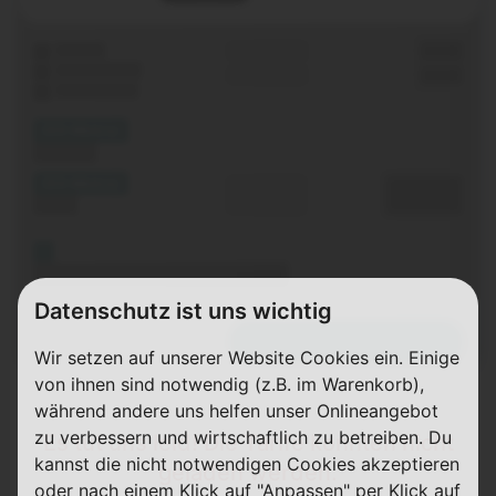
Laufzeit
Grundgebühr
0,00 €
WLAN-Router
Einmalig
0,00 €
Festnetz-Flat
(XX Mbit/s)
Download
(XX Mbit/s)
Durchschnitt
0,00 €€
Upload
p. Monat
Bis 06.11.2020 keine Grundgebühr
Datenschutz ist uns wichtig
Details
Zum Tarif
Wir setzen auf unserer Website Cookies ein. Einige
von ihnen sind notwendig (z.B. im Warenkorb),
während andere uns helfen unser Onlineangebot
zu verbessern und wirtschaftlich zu betreiben. Du
Es tut uns leid! Die Tarife konnten nicht
kannst die nicht notwendigen Cookies akzeptieren
geladen werden.
oder nach einem Klick auf "Anpassen" per Klick auf