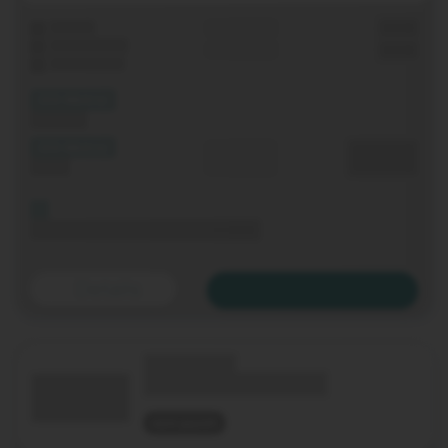
Laufzeit
Grundgebühr
0,00 €
WLAN-Router
Einmalig
0,00 €
Festnetz-Flat
(XX Mbit/s)
Download
(XX Mbit/s)
Durchschnitt
0,00 €€
Upload
p. Monat
Bis 06.11.2020 keine Grundgebühr
Details
Zum Tarif
(Technologie)
(Tarifname + Option)
nicht geprüft