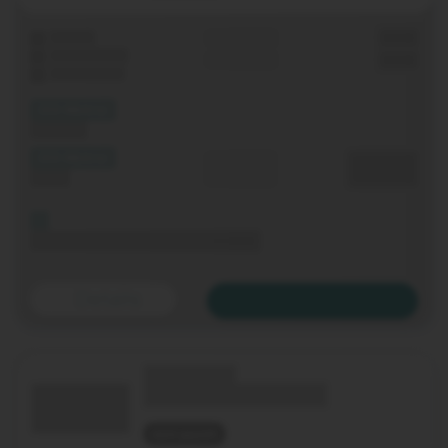
Laufzeit
Grundgebühr
0,00 €
WLAN-Router
Einmalig
0,00 €
Festnetz-Flat
(XX Mbit/s)
Download
(XX Mbit/s)
Durchschnitt
0,00 €€
Upload
p. Monat
Bis 06.11.2020 keine Grundgebühr
Details
Zum Tarif
(Technologie)
(Tarifname + Option)
nicht geprüft