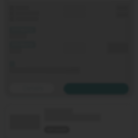
Laufzeit
Grundgebühr
0,00 €
WLAN-Router
Einmalig
0,00 €
Festnetz-Flat
(XX Mbit/s)
Download
(XX Mbit/s)
Durchschnitt
0,00 €€
Upload
p. Monat
Bis 06.11.2020 keine Grundgebühr
Details
Zum Tarif
(Technologie)
(Tarifname + Option)
nicht geprüft