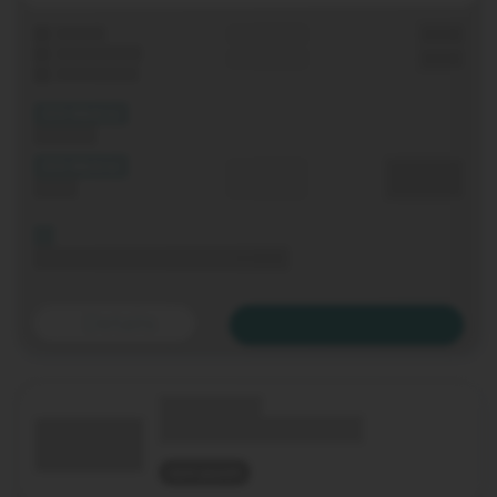
Laufzeit
Grundgebühr
0,00 €
WLAN-Router
Einmalig
0,00 €
Festnetz-Flat
(XX Mbit/s)
Download
(XX Mbit/s)
Durchschnitt
0,00 €€
Upload
p. Monat
Bis 06.11.2020 keine Grundgebühr
Details
Zum Tarif
(Technologie)
(Tarifname + Option)
nicht geprüft