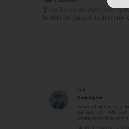
💡 Du findest die Aufbereitung 
TARIFFUXX ganz einfach mit nur 
VON
Christopher
CB
Spezialist für Smartphone
die Leser von TARIFFUXX 
Smartphones laufen mit A
Zum Profil von Ch