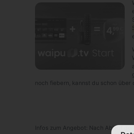
noch fiebern, kannst du schon über d
Infos zum Angebot: Nach Ablauf der