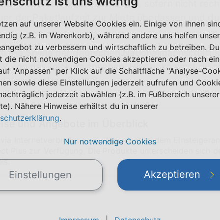
enschutz ist uns wichtig
um Preis von 4,99 € monatlich, sofern nicht rechtz
auer der Paketlaufzeit zur Miete überlassen und d
etzen auf unserer Website Cookies ein. Einige von ihnen sin
ndig (z.B. im Warenkorb), während andere uns helfen unser
eangebot zu verbessern und wirtschaftlich zu betreiben. Du
m alle Spiele der deutschen Nationalmannschaft s
t die nicht notwendigen Cookies akzeptieren oder nach ei
aTV von der Telekom ansehen. Hier bekommst du sog
 auf "Anpassen" per Klick auf die Schaltfläche "Analyse-Coo
nd das Spiel um Platz 3.
nen sowie diese Einstellungen jederzeit aufrufen und Cooki
nachträglich jederzeit abwählen (z.B. im Fußbereich unserer
te). Nähere Hinweise erhältst du in unserer
schutzerklärung
.
eise und Angebote im Überblick
 via Internetverbindung, es stehen neben dem Einsteigera
Nur notwendige Cookies
t Plus zur Verfügung. Die Produkte unterscheiden sich d
is.
Akzeptieren
Einstellungen
Impressum
|
Datenschutz