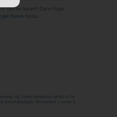
ehr davon lesen? Dann füge
oogle News
hinzu.
eaming. Als Online-Redakteur behält er für
he Einschätzungen. Mindestens 2 seiner 3