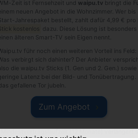
WM-Zeit ist Fernsehzeit und
waipu.tv
bringt die F
einem neuen Angebot in die Wohnzimmer. Wer bis e
Start-Jahrespaket bestellt, zahlt dafür 4,99 € 
Stick kostenlos
dazu. Diese Lösung ist besonders
einen älteren Smart-TV sein Eigen nennt.
Waipu.tv führ noch einen weiteren Vorteil ins Fe
Was verbirgt sich dahinter? Der Anbieter verspric
also die waipu.tv Sticks (1. Gen und 2. Gen.) sowi
geringe Latenz bei der Bild- und Tonübertragung
as gefallene Tor jubeln.
Zum Angebot
 Mindestvertragslaufzeit (12 Monate) verlängert 