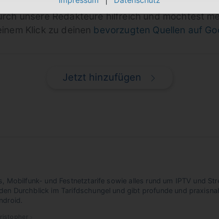
durch unsere Redakteure hilfreich und möchtest m
einem Klick zu deinen
bevorzugten Quellen auf G
Jetzt hinzufügen
s, Mobilfunk- und Festnetztarife sowie alles rund um IPTV und Str
den Durchblick im Tarifdschungel und gibt profunde und praxisna
ndroid.
ristopher