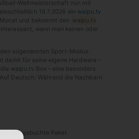
ußball-Weltmeisterschaft nun mit
inschließlich 19.7.2026 ein
waipu.tv
pro Monat und bekommt den
waipu.tv
 interessant, wenn man keinen oder
ld: den sogenannten Sport-Modus.
ht damit für seine eigene Hardware –
e die waipu.tv Box – eine besonders
. Auf Deutsch: Während die Nachbarn
sich das gebuchte Paket