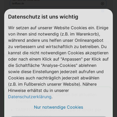
Datenschutz ist uns wichtig
TARIFFUXX als bevorzugte Google-News-Quelle auswählen
Wir setzen auf unserer Website Cookies ein. Einige
von ihnen sind notwendig (z.B. im Warenkorb),
während andere uns helfen unser Onlineangebot
Andere Quellen verschwinden dadurch übrigens nicht.
zu verbessern und wirtschaftlich zu betreiben. Du
Google zeigt weiter auch Inhalte anderer Websites an.
kannst die nicht notwendigen Cookies akzeptieren
Wenn du TARIFFUXX hinzufügen möchest, reicht ein
oder nach einem Klick auf "Anpassen" per Klick auf
Klick. Und das Beste: Deine Auswahl lässt sich
die Schaltfläche "Analyse-Cookies" ablehnen
jederzeit wieder ändern.
sowie diese Einstellungen jederzeit aufrufen und
Cookies auch nachträglich jederzeit abwählen
(z.B. im Fußbereich unserer Website). Nähere
Pro
Hinweise erhältst du in unserer
Mehr Kontrolle über Quellen bei aktuellen
Datenschutzerklärung
.
Themen
Nur notwendige Cookies
TARIFFUXX lässt sich als Experte direkt per
Button hinzufügen