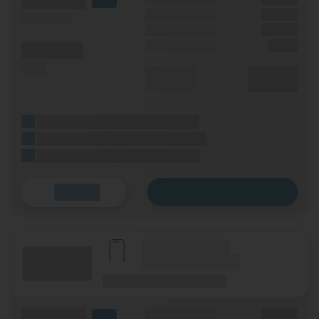
(Volumen)
LTE
Handy Zuzahlung
XX,XX €
(Speed) max.
Bonus
XX,XX €
Einmalig
X,XX €
(Minuten)
(SMS)
Durchschnitt
XX,XX €
p. Monat
(Platzhalter für ersten Aktionstext)
(Platzhalter für zweiten Aktionstext)
(Platzhalter für dritten Aktionstext)
Zum Tarif
Details
(Hersteller Modell)
(Tarifname + Option)
(Laufzeit)
(Mobilfunknetz)
(Volumen)
Grundgebühr
XX,XX €
LTE