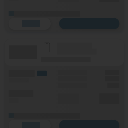
(Platzhalter für ersten Aktionstext)
Zum Tarif
Details
(Hersteller Modell)
(Tarifname + Option)
(Laufzeit)
(Mobilfunknetz)
(Volumen)
Grundgebühr
XX,XX €
LTE
Handy Zuzahlung
XX,XX €
(Speed) max.
Einmalig
X,XX €
(Minuten)
Durchschnitt
XX,XX €
(SMS)
p. Monat
(Platzhalter für ersten Aktionstext)
Zum Tarif
Details