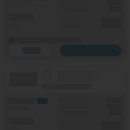
Handy Zuzahlung
XX,XX €
(Speed) max.
Einmalig
X,XX €
(Minuten)
Durchschnitt
XX,XX €
(SMS)
p. Monat
(Platzhalter für ersten Aktionstext)
Zum Tarif
Details
(Hersteller Modell)
(Tarifname + Option)
(Laufzeit)
(Mobilfunknetz)
(Volumen)
Grundgebühr
XX,XX €
LTE
Handy Zuzahlung
XX,XX €
(Speed) max.
Einmalig
X,XX €
(Minuten)
Durchschnitt
XX,XX €
(SMS)
p. Monat