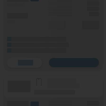
Handy Zuzahlung
XX,XX €
(Speed) max.
Bonus
XX,XX €
Einmalig
X,XX €
(Minuten)
(SMS)
Durchschnitt
XX,XX €
p. Monat
(Platzhalter für ersten Aktionstext)
(Platzhalter für zweiten Aktionstext)
(Platzhalter für dritten Aktionstext)
Zum Tarif
Details
(Hersteller Modell)
(Tarifname + Option)
(Laufzeit)
(Mobilfunknetz)
(Volumen)
Grundgebühr
XX,XX €
LTE