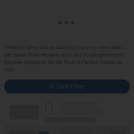
Vielleicht lohnt sich ja auch jetzt kurz vor dem Start
der neuen Pixel-Modelle noch das Vorgängermodell?
Aktuelle Angebote für die Pixel-9-Familie findest du
hier:
Tarif-Filter
(Hersteller Modell)
(Tarifname + Option)
(Laufzeit)
(Mobilfunknetz)
Grundgebühr
XX,XX €