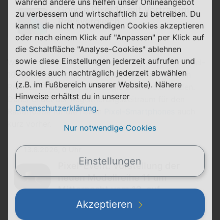
während andere uns helfen unser Onlineangebot
Google Pixel 10 mit Vertrag im
zu verbessern und wirtschaftlich zu betreiben. Du
Preisvergleich
kannst die nicht notwendigen Cookies akzeptieren
oder nach einem Klick auf "Anpassen" per Klick auf
die Schaltfläche "Analyse-Cookies" ablehnen
sowie diese Einstellungen jederzeit aufrufen und
Wie bereits erwähnt: Die Vorstellung der neuen Pixel-
Cookies auch nachträglich jederzeit abwählen
10-Gerätefamilie soll am
20.8.2025 ab 19 Uhr
im
(z.B. im Fußbereich unserer Website). Nähere
Rahmen eines Made by Google Events stattfinden.
Hinweise erhältst du in unserer
Daher endet der Registrierungszeitraum für den
Datenschutzerklärung
.
Rabattcode für die neuen
Pixel-Smartphones
auch
kurz vorher.
Nur notwendige Cookies
13.8.2026, 0 Uhr
Einstellungen
Pixel-Event: Vorstellung der
neuen Modellreihe 11 um
Mitternacht vom 12. auf
13.8.2026
Akzeptieren