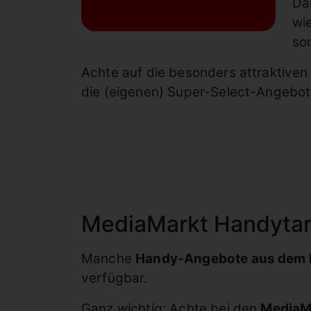
Da
wi
son
Achte auf die besonders attraktiven
die (eigenen) Super-Select-Angebote
MediaMarkt Handytari
Manche
Handy-Angebote aus dem
verfügbar.
Ganz wichtig: Achte bei den
MediaMa