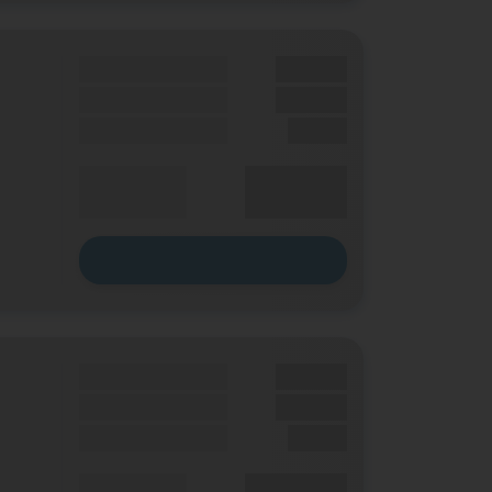
Grundgebühr
XX,XX €
Handy Zuzahlung
XX,XX €
Einmalig
X,XX €
XX,XX €
Durchschnitt
p. Monat
Zum Tarif
Grundgebühr
XX,XX €
Handy Zuzahlung
XX,XX €
Einmalig
X,XX €
XX,XX €
Durchschnitt