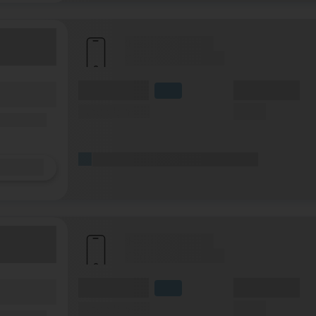
(Hersteller Modell)
(Tarifname + Option)
(Volumen)
(Minuten)
fzeit)
LTE
zeit
(Speed) max.
(SMS)
ilfunknetz)
(Platzhalter für ersten Aktionstext)
Details
(Hersteller Modell)
(Tarifname + Option)
(Volumen)
(Minuten)
fzeit)
LTE
zeit
(Speed) max.
(SMS)