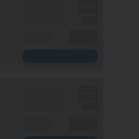
Handy Zuzahlung
XX,XX €
Bonus
XX,XX €
Einmalig
X,XX €
XX,XX €
Durchschnitt
p. Monat
Zum Tarif
Grundgebühr
XX,XX €
Handy Zuzahlung
XX,XX €
Einmalig
X,XX €
XX,XX €
Durchschnitt
p. Monat