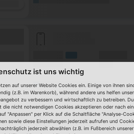
(Platzhalter für ersten Aktionstext)
Details
(Hersteller Modell)
(Tarifname + Option)
(Volumen)
(Minuten)
fzeit)
LTE
zeit
(Speed) max.
(SMS)
ilfunknetz)
enschutz ist uns wichtig
(Platzhalter für ersten Aktionstext)
etzen auf unserer Website Cookies ein. Einige von ihnen sin
Details
ndig (z.B. im Warenkorb), während andere uns helfen unser
eangebot zu verbessern und wirtschaftlich zu betreiben. Du
t die nicht notwendigen Cookies akzeptieren oder nach ei
 auf "Anpassen" per Klick auf die Schaltfläche "Analyse-Coo
(Hersteller Modell)
nen sowie diese Einstellungen jederzeit aufrufen und Cooki
(Tarifname + Option)
nachträglich jederzeit abwählen (z.B. im Fußbereich unserer