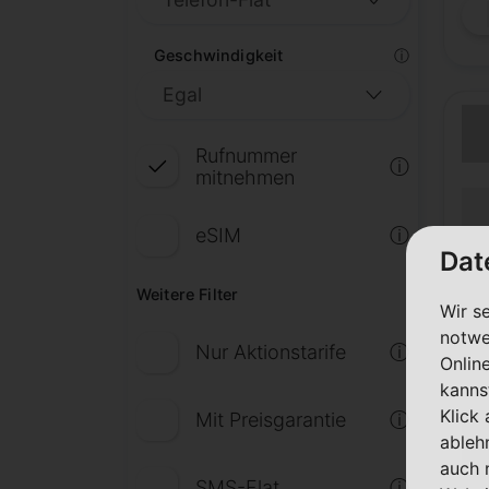
Geschwindigkeit
ⓘ
Rufnummer
ⓘ
mitnehmen
(Lau
Lauf
eSIM
ⓘ
(Mob
Dat
Weitere Filter
Wir s
notwe
Nur Aktionstarife
ⓘ
Onlin
kanns
Klick
Mit Preisgarantie
ⓘ
ableh
auch 
SMS-Flat
ⓘ