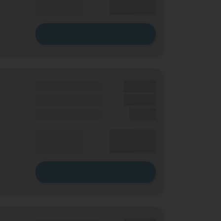
p. Monat
Zum Tarif
Grundgebühr
XX,XX €
Handy Zuzahlung
XX,XX €
Einmalig
X,XX €
XX,XX €
Durchschnitt
p. Monat
Zum Tarif