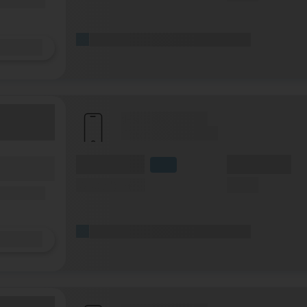
ilfunknetz)
(Platzhalter für ersten Aktionstext)
Details
(Hersteller Modell)
(Tarifname + Option)
(Volumen)
(Minuten)
fzeit)
LTE
zeit
(Speed) max.
(SMS)
ilfunknetz)
(Platzhalter für ersten Aktionstext)
Details