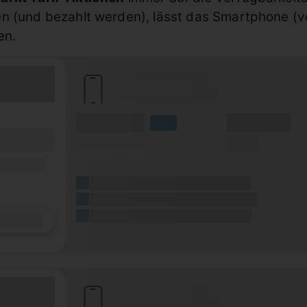
n (und bezahlt werden), lässt das Smartphone (vo
en.
(Hersteller Modell)
(Tarifname + Option)
(Volumen)
(Minuten)
LTE
fzeit)
(Speed) max.
(SMS)
zeit
ilfunknetz)
(Platzhalter für ersten Aktionstext)
(Platzhalter für zweiten Aktionstext)
(Platzhalter für dritten Aktionstext)
Details
(Hersteller Modell)
(Tarifname + Option)