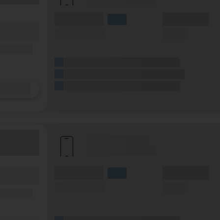
(Volumen)
(Minuten)
LTE
fzeit)
(Speed) max.
(SMS)
zeit
ilfunknetz)
(Platzhalter für ersten Aktionstext)
(Platzhalter für zweiten Aktionstext)
(Platzhalter für dritten Aktionstext)
Details
(Hersteller Modell)
(Tarifname + Option)
(Volumen)
(Minuten)
fzeit)
LTE
zeit
(Speed) max.
(SMS)
ilfunknetz)