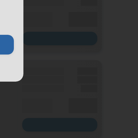
Einmalig
X,XX €
XX,XX €
Durchschnitt
p. Monat
Zum Tarif
Grundgebühr
XX,XX €
Handy Zuzahlung
XX,XX €
Einmalig
X,XX €
XX,XX €
Durchschnitt
p. Monat
Zum Tarif