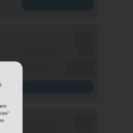
Zum Tarif
Grundgebühr
XX,XX €
Handy Zuzahlung
XX,XX €
Einmalig
X,XX €
XX,XX €
Durchschnitt
p. Monat
d
Zum Tarif
nem
kies"
Grundgebühr
XX,XX €
es
Handy Zuzahlung
XX,XX €