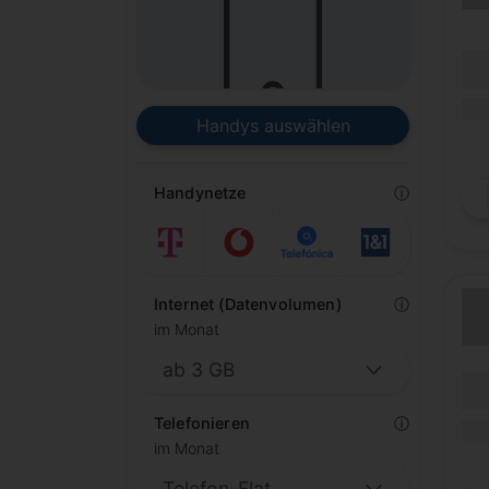
(Lau
Lauf
(Mob
Handys auswählen
Handynetze
ⓘ
Internet (Datenvolumen)
ⓘ
im Monat
(Lau
Lauf
Telefonieren
ⓘ
(Mob
im Monat