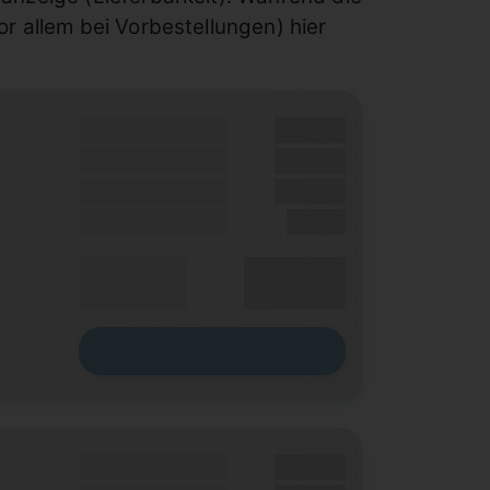
r allem bei Vorbestellungen) hier
Grundgebühr
XX,XX €
Handy Zuzahlung
XX,XX €
Bonus
XX,XX €
Einmalig
X,XX €
XX,XX €
Durchschnitt
p. Monat
Zum Tarif
Grundgebühr
XX,XX €