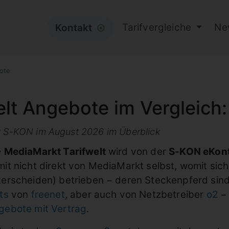
Tarifvergleiche
Ne
Kontakt
⦿
ote
lt Angebote im Vergleich:
by S-KON im August 2026 im Überblick
e
MediaMarkt Tarifwelt
wird von der
S-KON eKon
mit nicht direkt von MediaMarkt selbst, womit si
terscheiden) betrieben − deren Steckenpferd si
ts
von
freenet
, aber auch von Netzbetreiber
o2
− 
gebote mit Vertrag
.