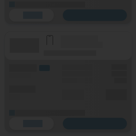
(Platzhalter für ersten Aktionstext)
Zum Tarif
Details
(Hersteller Modell)
(Tarifname + Option)
(Laufzeit)
(Mobilfunknetz)
(Volumen)
Grundgebühr
XX,XX €
LTE
Handy Zuzahlung
XX,XX €
(Speed) max.
Einmalig
X,XX €
(Minuten)
Durchschnitt
XX,XX €
(SMS)
p. Monat
(Platzhalter für ersten Aktionstext)
Zum Tarif
Details