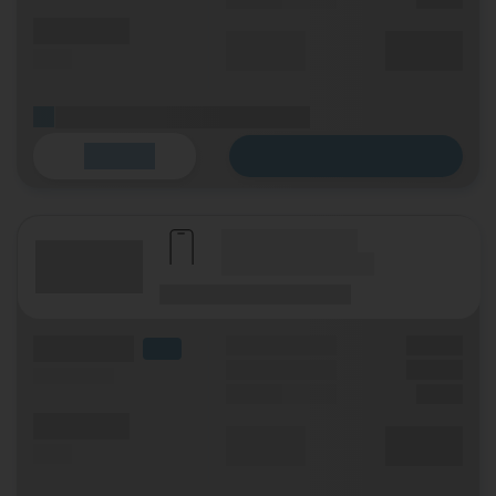
(Minuten)
Durchschnitt
XX,XX €
(SMS)
p. Monat
(Platzhalter für ersten Aktionstext)
Zum Tarif
Details
(Hersteller Modell)
(Tarifname + Option)
(Laufzeit)
(Mobilfunknetz)
(Volumen)
Grundgebühr
XX,XX €
LTE
Handy Zuzahlung
XX,XX €
(Speed) max.
Einmalig
X,XX €
(Minuten)
Durchschnitt
XX,XX €
(SMS)
p. Monat