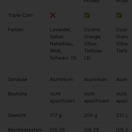
ProRes
ProRes
Triple-Cam
❌
✅
✅
Farben
Lavendel,
Cosmic
Cosmi
Salbei,
Orange,
Orange
Nebelblau,
Silber,
Silber,
Weiß,
Tiefblau
Tiefbla
Schwarz (5)
(3)
Gehäuse
Aluminium
Aluminium
Alumin
Bauhöhe
nicht
nicht
nicht
spezifiziert
spezifiziert
spezifi
Gewicht
177 g
204 g
231 g
Betriebssystem
iOS 26
iOS 26
iOS 26