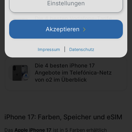
Einstellungen
Die 4 besten Vodafone-Tarife
mit dem Apple iPhone 17 im
Akzeptieren
Überblick
|
Impressum
Datenschutz
Die 4 besten iPhone 17
Angebote im Telefónica-Netz
von o2 im Überblick
iPhone 17: Farben, Speicher und eSIM
Das
Apple iPhone 17
ist in 5 Farben erhältlich