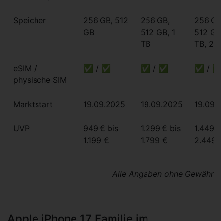
Speicher
256 GB, 512
256 GB,
256 GB
GB
512 GB, 1
512 GB
TB
TB, 2 
eSIM /
✅ / ✅
✅ / ✅
✅ / 
physische SIM
Marktstart
19.09.2025
19.09.2025
19.09.
UVP
949 € bis
1.299 € bis
1.449 €
1.199 €
1.799 €
2.449 
Alle Angaben ohne Gewähr
Apple iPhone 17 Familie im