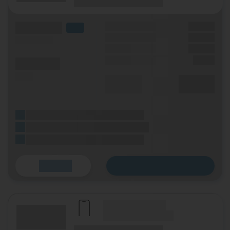
(Laufzeit)
(Mobilfunknetz)
(Volumen)
Grundgebühr
XX,XX €
LTE
Handy Zuzahlung
XX,XX €
(Speed) max.
Bonus
XX,XX €
Einmalig
X,XX €
(Minuten)
(SMS)
Durchschnitt
XX,XX €
p. Monat
(Platzhalter für ersten Aktionstext)
(Platzhalter für zweiten Aktionstext)
(Platzhalter für dritten Aktionstext)
Zum Tarif
Details
(Hersteller Modell)
(Tarifname + Option)
(Laufzeit)
(Mobilfunknetz)