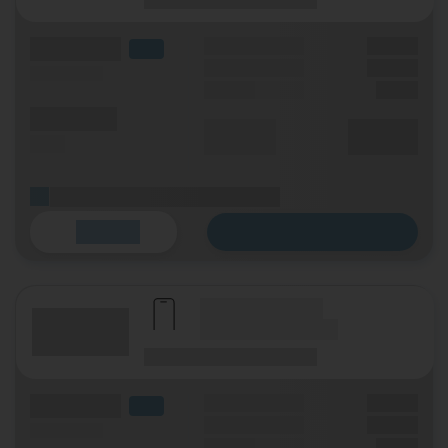
(Volumen)
Grundgebühr
XX,XX €
LTE
Handy Zuzahlung
XX,XX €
(Speed) max.
Einmalig
X,XX €
(Minuten)
Durchschnitt
XX,XX €
(SMS)
p. Monat
(Platzhalter für ersten Aktionstext)
Zum Tarif
Details
(Hersteller Modell)
(Tarifname + Option)
(Laufzeit)
(Mobilfunknetz)
(Volumen)
Grundgebühr
XX,XX €
LTE
Handy Zuzahlung
XX,XX €
(Speed) max.
Einmalig
X,XX €