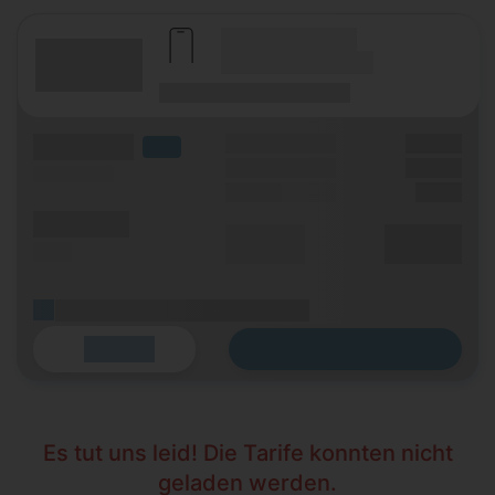
(Hersteller Modell)
(Tarifname + Option)
(Laufzeit)
(Mobilfunknetz)
(Volumen)
Grundgebühr
XX,XX €
LTE
Handy Zuzahlung
XX,XX €
(Speed) max.
Einmalig
X,XX €
(Minuten)
Durchschnitt
XX,XX €
(SMS)
p. Monat
(Platzhalter für ersten Aktionstext)
Zum Tarif
Details
Es tut uns leid! Die Tarife konnten nicht
geladen werden.