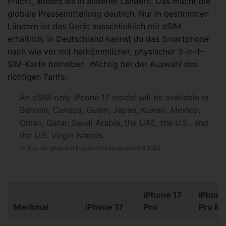
Pflicht, anders als in anderen Ländern. Das macht die
globale Pressemitteilung deutlich. Nur in bestimmten
Ländern ist das Gerät ausschließlich mit eSIM
erhältlich. In Deutschland kannst du das Smartphone
nach wie vor mit herkömmlicher, physischer 3-in-1-
SIM-Karte betreiben. Wichtig bei der Auswahl des
richtigen Tarifs.
An eSIM-only iPhone 17 model will be available in
Bahrain, Canada, Guam, Japan, Kuwait, Mexico,
Oman, Qatar, Saudi Arabia, the UAE, the U.S., and
the U.S. Virgin Islands.
Aus der globalen Pressemitteilung vom 9.9.2025
iPhone 17
iPhone
Merkmal
iPhone 17
Pro
Pro M