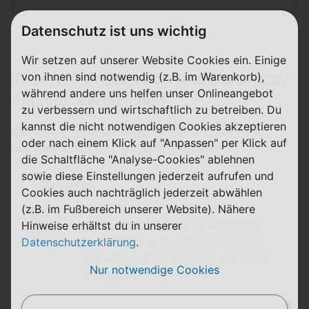
Datenschutz ist uns wichtig
Wir setzen auf unserer Website Cookies ein. Einige
iPhone 17 Preise nach Mobilfunknetz /
von ihnen sind notwendig (z.B. im Warenkorb),
während andere uns helfen unser Onlineangebot
Anbieter vergleichen
zu verbessern und wirtschaftlich zu betreiben. Du
kannst die nicht notwendigen Cookies akzeptieren
Bist du auf ein bestimmtes
Handynetz
oder einen
oder nach einem Klick auf "Anpassen" per Klick auf
bestimmten
Mobilfunkanbieter
festgelegt?
die Schaltfläche "Analyse-Cookies" ablehnen
sowie diese Einstellungen jederzeit aufrufen und
Weiterlesen
Cookies auch nachträglich jederzeit abwählen
beendet
(z.B. im Fußbereich unserer Website). Nähere
Klarmobil: iPhone 17 Angebot
Hinweise erhältst du in unserer
für 149,99 € Zuzahlung zur 70
Datenschutzerklärung
.
GB Allnet-Flat (D2) für 39,99 €
Nur notwendige Cookies
im Monat