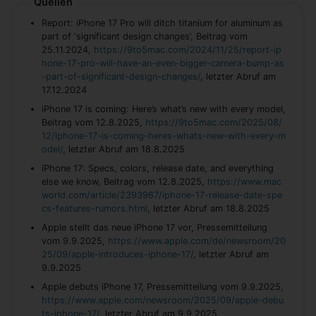
Quellen
Report: iPhone 17 Pro will ditch titanium for aluminum as
part of ‘significant design changes’, Beitrag vom
25.11.2024,
https://9to5mac.com/2024/11/25/report-ip
hone-17-pro-will-have-an-even-bigger-camera-bump-as
-part-of-significant-design-changes/
, letzter Abruf am
17.12.2024
iPhone 17 is coming: Here’s what’s new with every model,
Beitrag vom 12.8.2025,
https://9to5mac.com/2025/08/
12/iphone-17-is-coming-heres-whats-new-with-every-m
odel/
, letzter Abruf am 18.8.2025
iPhone 17: Specs, colors, release date, and everything
else we know, Beitrag vom 12.8.2025,
https://www.mac
world.com/article/2393967/iphone-17-release-date-spe
cs-features-rumors.html
, letzter Abruf am 18.8.2025
Apple stellt das neue iPhone 17 vor, Pressemitteilung
vom 9.9.2025,
https://www.apple.com/de/newsroom/20
25/09/apple-introduces-iphone-17/
, letzter Abruf am
9.9.2025
Apple debuts iPhone 17, Pressemitteilung vom 9.9.2025,
https://www.apple.com/newsroom/2025/09/apple-debu
ts-iphone-17/
, letzter Abruf am 9.9.2025