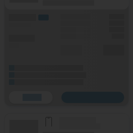
(Laufzeit)
(Mobilfunknetz)
(Volumen)
Grundgebühr
XX,XX €
LTE
Handy Zuzahlung
XX,XX €
(Speed) max.
Bonus
XX,XX €
Einmalig
X,XX €
(Minuten)
(SMS)
Durchschnitt
XX,XX €
p. Monat
(Platzhalter für ersten Aktionstext)
(Platzhalter für zweiten Aktionstext)
(Platzhalter für dritten Aktionstext)
Zum Tarif
Details
(Hersteller Modell)
(Tarifname + Option)