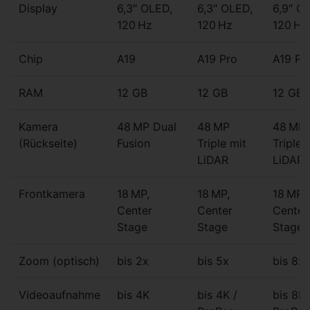
Display
6,3″ OLED,
6,3″ OLED,
6,9″ O
120 Hz
120 Hz
120 Hz
Chip
A19
A19 Pro
A19 Pr
RAM
12 GB
12 GB
12 GB
Kamera
48 MP Dual
48 MP
48 MP
(Rückseite)
Fusion
Triple mit
Triple 
LiDAR
LiDAR
Frontkamera
18 MP,
18 MP,
18 MP,
Center
Center
Center
Stage
Stage
Stage
Zoom (optisch)
bis 2x
bis 5x
bis 8x
Videoaufnahme
bis 4K
bis 4K /
bis 8K 