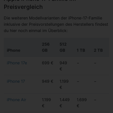
Preisvergleich
Die weiteren Modellvarianten der iPhone-17-Familie
inklusive der Preisvorstellungen des Herstellers findest
du hier noch einmal im Überblick:
256
512
iPhone
GB
GB
1 TB
2 TB
iPhone 17e
699 €
949
−
−
€
iPhone 17
949 €
1.199
−
−
€
iPhone Air
1.199
1.449
1.699
−
€
€
€