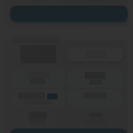
Zum Tarif
(Tarifname + Option)
Details
(Laufzeit)
Laufzeit
(Netz)
(Volumen)
(Minuten)
LTE
(Speed) max.
X,XX €
X,XX €
einmalig
pro Monat