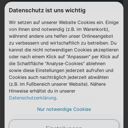
Zum Tarif
Datenschutz ist uns wichtig
Wir setzen auf unserer Website Cookies ein. Einige
(Tarifname + Option)
von ihnen sind notwendig (z.B. im Warenkorb),
während andere uns helfen unser Onlineangebot
Details
zu verbessern und wirtschaftlich zu betreiben. Du
kannst die nicht notwendigen Cookies akzeptieren
oder nach einem Klick auf "Anpassen" per Klick auf
(Laufzeit)
die Schaltfläche "Analyse-Cookies" ablehnen
Laufzeit
(Netz)
sowie diese Einstellungen jederzeit aufrufen und
Cookies auch nachträglich jederzeit abwählen
(Volumen)
(Minuten)
LTE
(z.B. im Fußbereich unserer Website). Nähere
(Speed) max.
Hinweise erhältst du in unserer
Datenschutzerklärung
.
X,XX €
X,XX €
einmalig
pro Monat
Nur notwendige Cookies
Zum Tarif