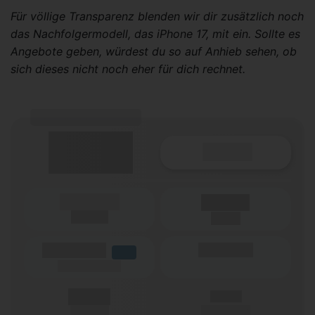
Für völlige Transparenz blenden wir dir zusätzlich noch
das Nachfolgermodell, das iPhone 17, mit ein. Sollte es
Angebote geben, würdest du so auf Anhieb sehen, ob
sich dieses nicht noch eher für dich rechnet.
(Tarifname + Option)
Details
(Laufzeit)
Laufzeit
(Netz)
(Volumen)
(Minuten)
LTE
(Speed) max.
X,XX €
X,XX €
einmalig
pro Monat