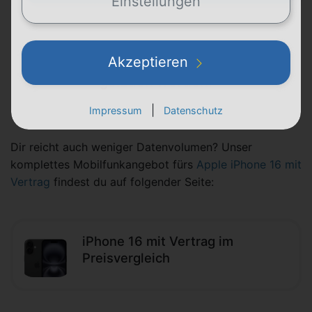
Einstellungen
Akzeptieren
Es tut uns leid! Die Tarife konnten nicht
geladen werden.
|
Impressum
Datenschutz
Dir reicht auch weniger Datenvolumen? Unser
komplettes Mobilfunkangebot fürs
Apple iPhone 16 mit
Vertrag
findest du auf folgender Seite:
iPhone 16 mit Vertrag im
Preisvergleich