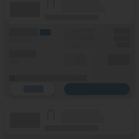
(Hersteller Modell)
(Tarifname + Option)
(Laufzeit)
(Mobilfunknetz)
(Volumen)
Grundgebühr
XX,XX €
LTE
Handy Zuzahlung
XX,XX €
(Speed) max.
Einmalig
X,XX €
(Minuten)
Durchschnitt
XX,XX €
(SMS)
p. Monat
(Platzhalter für ersten Aktionstext)
Zum Tarif
Details
(Hersteller Modell)
(Tarifname + Option)
(Laufzeit)
(Mobilfunknetz)