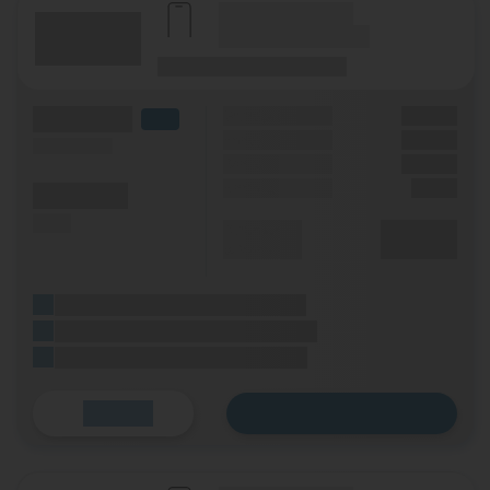
(Hersteller Modell)
(Tarifname + Option)
(Laufzeit)
(Mobilfunknetz)
(Volumen)
Grundgebühr
XX,XX €
LTE
Handy Zuzahlung
XX,XX €
(Speed) max.
Bonus
XX,XX €
Einmalig
X,XX €
(Minuten)
(SMS)
Durchschnitt
XX,XX €
p. Monat
(Platzhalter für ersten Aktionstext)
(Platzhalter für zweiten Aktionstext)
(Platzhalter für dritten Aktionstext)
Zum Tarif
Details