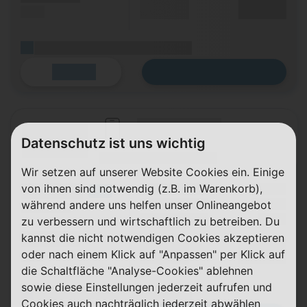
Durchschnitt
XX,XX €
(SMS)
p. Monat
(Platzhalter für ersten Aktionstext)
Zum Tarif
Details
(Hersteller Modell)
(Tarifname + Option)
Datenschutz ist uns wichtig
(Laufzeit)
(Mobilfunknetz)
Wir setzen auf unserer Website Cookies ein. Einige
von ihnen sind notwendig (z.B. im Warenkorb),
(Volumen)
Grundgebühr
XX,XX €
LTE
während andere uns helfen unser Onlineangebot
Handy Zuzahlung
XX,XX €
(Speed) max.
Einmalig
X,XX €
zu verbessern und wirtschaftlich zu betreiben. Du
kannst die nicht notwendigen Cookies akzeptieren
(Minuten)
Durchschnitt
XX,XX €
oder nach einem Klick auf "Anpassen" per Klick auf
(SMS)
p. Monat
die Schaltfläche "Analyse-Cookies" ablehnen
sowie diese Einstellungen jederzeit aufrufen und
(Platzhalter für ersten Aktionstext)
Cookies auch nachträglich jederzeit abwählen