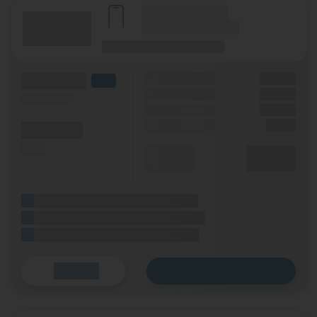
(Hersteller Modell)
(Tarifname + Option)
(Laufzeit)
(Mobilfunknetz)
(Volumen)
Grundgebühr
XX,XX €
LTE
Handy Zuzahlung
XX,XX €
(Speed) max.
Bonus
XX,XX €
Einmalig
X,XX €
(Minuten)
(SMS)
Durchschnitt
XX,XX €
p. Monat
(Platzhalter für ersten Aktionstext)
(Platzhalter für zweiten Aktionstext)
(Platzhalter für dritten Aktionstext)
Zum Tarif
Details