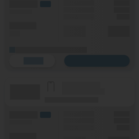
(Volumen)
Grundgebühr
XX,XX €
LTE
Handy Zuzahlung
XX,XX €
(Speed) max.
Einmalig
X,XX €
(Minuten)
Durchschnitt
XX,XX €
(SMS)
p. Monat
(Platzhalter für ersten Aktionstext)
Zum Tarif
Details
(Hersteller Modell)
(Tarifname + Option)
(Laufzeit)
(Mobilfunknetz)
(Volumen)
Grundgebühr
XX,XX €
LTE
Handy Zuzahlung
XX,XX €
(Speed) max.
Einmalig
X,XX €
(Minuten)