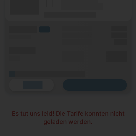
(Hersteller Modell)
(Tarifname + Option)
(Laufzeit)
(Mobilfunknetz)
(Volumen)
Grundgebühr
XX,XX €
LTE
Handy Zuzahlung
XX,XX €
(Speed) max.
Einmalig
X,XX €
(Minuten)
Durchschnitt
XX,XX €
(SMS)
p. Monat
(Platzhalter für ersten Aktionstext)
Zum Tarif
Details
Es tut uns leid! Die Tarife konnten nicht
geladen werden.