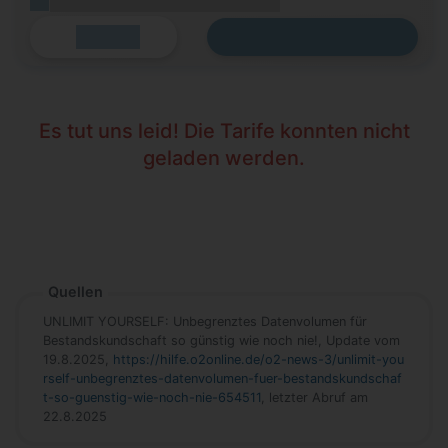
(Platzhalter für ersten Aktionstext)
Zum Tarif
Details
Es tut uns leid! Die Tarife konnten nicht
geladen werden.
Quellen
UNLIMIT YOURSELF: Unbegrenztes Datenvolumen für
Bestandskundschaft so günstig wie noch nie!, Update vom
19.8.2025,
https://hilfe.o2online.de/o2-news-3/unlimit-you
rself-unbegrenztes-datenvolumen-fuer-bestandskundschaf
t-so-guenstig-wie-noch-nie-654511
, letzter Abruf am
22.8.2025