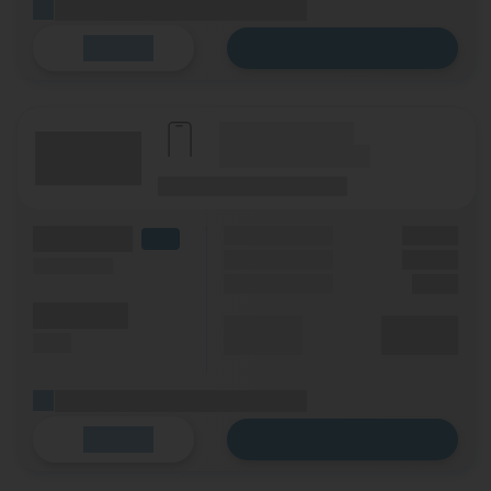
(Platzhalter für ersten Aktionstext)
Zum Tarif
Details
(Hersteller Modell)
(Tarifname + Option)
(Laufzeit)
(Mobilfunknetz)
(Volumen)
Grundgebühr
XX,XX €
LTE
Handy Zuzahlung
XX,XX €
(Speed) max.
Einmalig
X,XX €
(Minuten)
Durchschnitt
XX,XX €
(SMS)
p. Monat
(Platzhalter für ersten Aktionstext)
Zum Tarif
Details