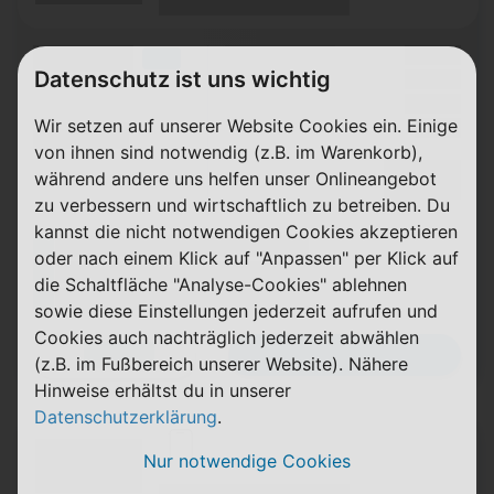
(Laufzeit)
(Mobilfunknetz)
(Volumen)
Grundgebühr
XX,XX €
LTE
Datenschutz ist uns wichtig
Handy Zuzahlung
XX,XX €
(Speed) max.
Bonus
XX,XX €
Wir setzen auf unserer Website Cookies ein. Einige
Einmalig
X,XX €
(Minuten)
von ihnen sind notwendig (z.B. im Warenkorb),
(SMS)
Durchschnitt
XX,XX €
während andere uns helfen unser Onlineangebot
p. Monat
zu verbessern und wirtschaftlich zu betreiben. Du
kannst die nicht notwendigen Cookies akzeptieren
(Platzhalter für ersten Aktionstext)
oder nach einem Klick auf "Anpassen" per Klick auf
(Platzhalter für zweiten Aktionstext)
die Schaltfläche "Analyse-Cookies" ablehnen
(Platzhalter für dritten Aktionstext)
sowie diese Einstellungen jederzeit aufrufen und
Cookies auch nachträglich jederzeit abwählen
Zum Tarif
Details
(z.B. im Fußbereich unserer Website). Nähere
Hinweise erhältst du in unserer
Datenschutzerklärung
.
(Hersteller Modell)
Nur notwendige Cookies
(Tarifname + Option)
(Laufzeit)
(Mobilfunknetz)