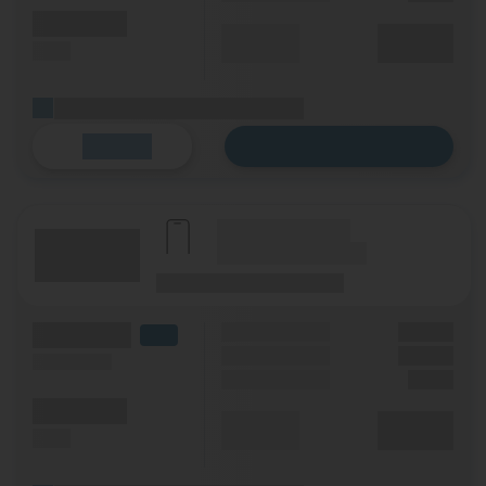
(Minuten)
Durchschnitt
XX,XX €
(SMS)
p. Monat
(Platzhalter für ersten Aktionstext)
Zum Tarif
Details
(Hersteller Modell)
(Tarifname + Option)
(Laufzeit)
(Mobilfunknetz)
(Volumen)
Grundgebühr
XX,XX €
LTE
Handy Zuzahlung
XX,XX €
(Speed) max.
Einmalig
X,XX €
(Minuten)
Durchschnitt
XX,XX €
(SMS)
p. Monat