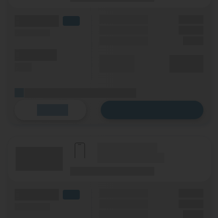
(Volumen)
Grundgebühr
XX,XX €
LTE
Handy Zuzahlung
XX,XX €
(Speed) max.
Einmalig
X,XX €
(Minuten)
Durchschnitt
XX,XX €
(SMS)
p. Monat
(Platzhalter für ersten Aktionstext)
Zum Tarif
Details
(Hersteller Modell)
(Tarifname + Option)
(Laufzeit)
(Mobilfunknetz)
(Volumen)
Grundgebühr
XX,XX €
LTE
Handy Zuzahlung
XX,XX €
(Speed) max.
Einmalig
X,XX €