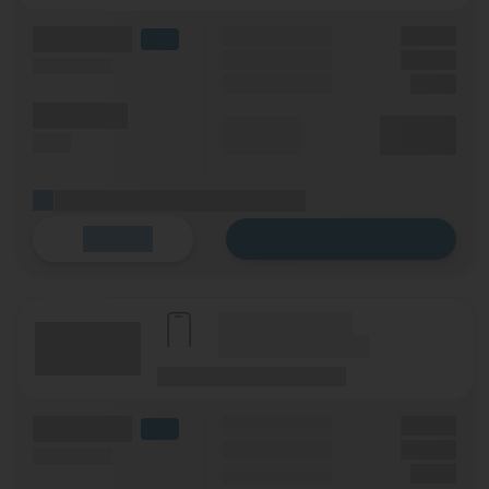
(Volumen)
Grundgebühr
XX,XX €
LTE
Handy Zuzahlung
XX,XX €
(Speed) max.
Einmalig
X,XX €
(Minuten)
Durchschnitt
XX,XX €
(SMS)
p. Monat
(Platzhalter für ersten Aktionstext)
Zum Tarif
Details
(Hersteller Modell)
(Tarifname + Option)
(Laufzeit)
(Mobilfunknetz)
(Volumen)
Grundgebühr
XX,XX €
LTE
Handy Zuzahlung
XX,XX €
(Speed) max.
Einmalig
X,XX €