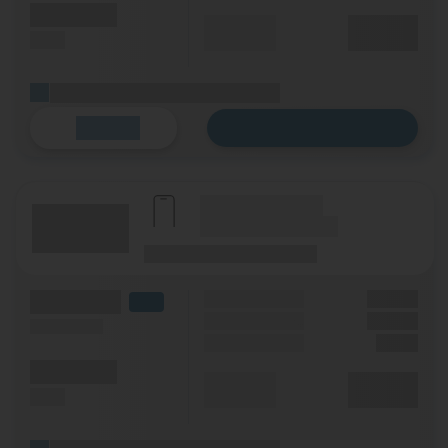
(Minuten)
Durchschnitt
XX,XX €
(SMS)
p. Monat
(Platzhalter für ersten Aktionstext)
Zum Tarif
Details
(Hersteller Modell)
(Tarifname + Option)
(Laufzeit)
(Mobilfunknetz)
(Volumen)
Grundgebühr
XX,XX €
LTE
Handy Zuzahlung
XX,XX €
(Speed) max.
Einmalig
X,XX €
(Minuten)
Durchschnitt
XX,XX €
(SMS)
p. Monat