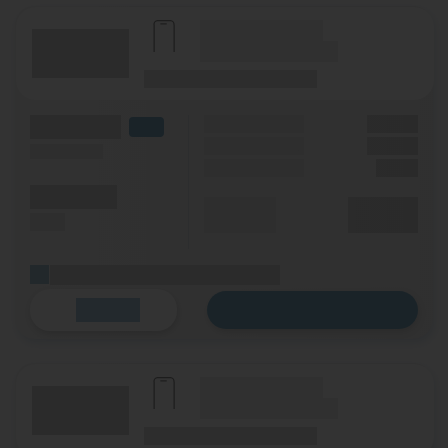
(Hersteller Modell)
(Tarifname + Option)
(Laufzeit)
(Mobilfunknetz)
(Volumen)
Grundgebühr
XX,XX €
LTE
Handy Zuzahlung
XX,XX €
(Speed) max.
Einmalig
X,XX €
(Minuten)
Durchschnitt
XX,XX €
(SMS)
p. Monat
(Platzhalter für ersten Aktionstext)
Zum Tarif
Details
(Hersteller Modell)
(Tarifname + Option)
(Laufzeit)
(Mobilfunknetz)