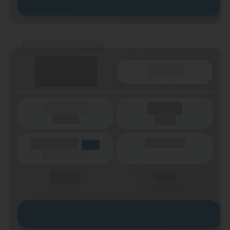
Zum Tarif
(Tarifname + Option)
Details
(Laufzeit)
Laufzeit
(Netz)
(Volumen)
(Minuten)
LTE
(Speed) max.
X,XX €
X,XX €
einmalig
pro Monat
Zum Tarif