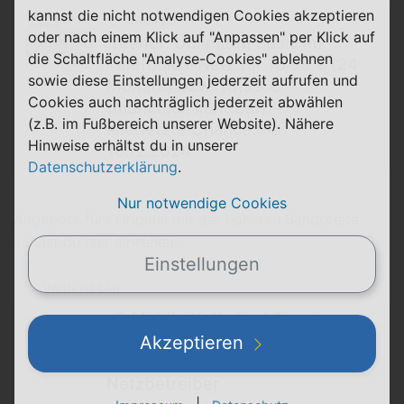
kannst die nicht notwendigen Cookies akzeptieren
beendet
oder nach einem Klick auf "Anpassen" per Klick auf
freenet: Unlimited Basic im
die Schaltfläche "Analyse-Cookies" ablehnen
Telefónica-Netz für 16,99 € (24
sowie diese Einstellungen jederzeit aufrufen und
Monate) bzw. 18,99 €
Cookies auch nachträglich jederzeit abwählen
(monatlich kündbar) −
(z.B. im Fußbereich unserer Website). Nähere
allerletzte Chance bis
Hinweise erhältst du in unserer
16.12.2024
Datenschutzerklärung
.
Nur notwendige Cookies
Angebote fürs Original mit der höheren Bandbreite
kannst du hier einsehen:
Einstellungen
Weiterlesen
o2 Mobile Unlimited Smart:
Unlimited-Tarif mit max. 15
Akzeptieren
Mbit/s. feiert Comeback beim
Netzbetreiber