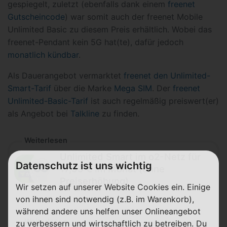
gespiegelt, zuletzt (ebenfalls dank einem
freenet
Gutscheincode
) war somit auch der freenet Mobile
Unlimited Basic zu diesem Preis erhältlich. Wobei das
freenet-Pendant kein 5G hat(te), dafür jedoch
monatlich kündbar
.
Als Dauerangebot vermarktet
freenet den Unlimited-
Smart-Tarif
über die Marke
Mega SIM
. Der
freenet
Unlimited-Basic-Tarif
ist auch regelmäßig preiswert(er)
als Angebot bei
Talkline
zu finden.
Weiterlesen
Unlimited Smart im o2-Netz für
Datenschutz ist uns wichtig
17,99 € im Monat (ohne
Preiserhöhung)
Wir setzen auf unserer Website Cookies ein. Einige
von ihnen sind notwendig (z.B. im Warenkorb),
während andere uns helfen unser Onlineangebot
Weiterlesen
zu verbessern und wirtschaftlich zu betreiben. Du