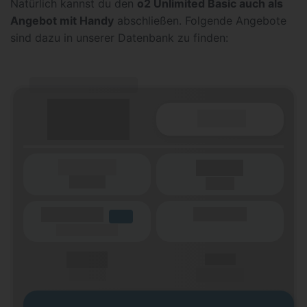
Natürlich kannst du den
o2 Unlimited Basic auch als
Angebot mit Handy
abschließen. Folgende Angebote
sind dazu in unserer Datenbank zu finden:
(Tarifname + Option)
Details
(Laufzeit)
Laufzeit
(Netz)
(Volumen)
(Minuten)
LTE
(Speed) max.
X,XX €
X,XX €
einmalig
pro Monat