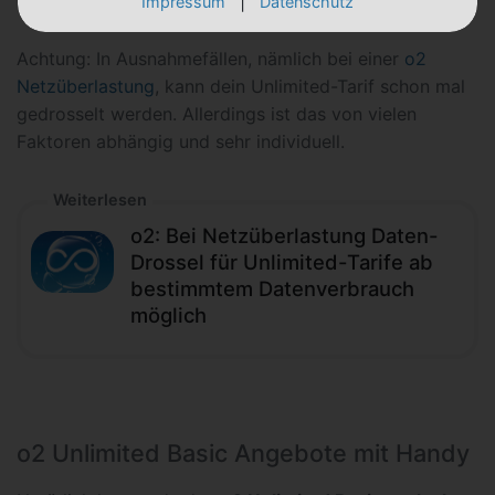
|
Impressum
Datenschutz
Achtung: In Ausnahmefällen, nämlich bei einer
o2
Netzüberlastung
, kann dein Unlimited-Tarif schon mal
gedrosselt werden. Allerdings ist das von vielen
Faktoren abhängig und sehr individuell.
Weiterlesen
o2: Bei Netzüberlastung Daten-
Drossel für Unlimited-Tarife ab
bestimmtem Datenverbrauch
möglich
o2 Unlimited Basic Angebote mit Handy