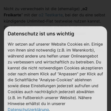
Nicht zu verwechseln ist die (ehemalige) „
o2
Freikarte
“ mit der
o2 Testkarte
, bei der du eine selbst
kündigende Unlimited-Flat testweise nutzen kannst.
Die ist nach wie vor gratis erhältlich, aber nur unter
Datenschutz ist uns wichtig
bestimmten Voraussetzungen (zum Beispiel:
Neukunde).
Wir setzen auf unserer Website Cookies ein. Einige
Ähnliche Modelle gibt es auch bei anderen Anbietern,
von ihnen sind notwendig (z.B. im Warenkorb),
sogar im Telekom-Netz.
während andere uns helfen unser Onlineangebot
Congstar verlangt fürs
zu verbessern und wirtschaftlich zu betreiben. Du
Kennenlernen
eines 50-GB-Tarifs symbolische 1 Euro.
kannst die nicht notwendigen Cookies akzeptieren
oder nach einem Klick auf "Anpassen" per Klick auf
Weiterlesen
die Schaltfläche "Analyse-Cookies" ablehnen
Congstar Kennenlern-Tarif: 50
sowie diese Einstellungen jederzeit aufrufen und
GB Allnet-Flat für 1 € zum
Cookies auch nachträglich jederzeit abwählen
Testen − Vertrag endet
(z.B. im Fußbereich unserer Website). Nähere
automatisch
Hinweise erhältst du in unserer
Datenschutzerklärung
.