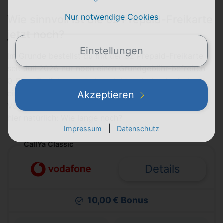
Nur notwendige Cookies
Wie sinnvoll ist die o2 Prepaid-Freikarte
jetzt noch?
Einstellungen
Im Grunde bestellst du mit der o2 Prepaid-Freikarte
seit Juli 2026 nur noch einen Grundgebühr-befreiten
0-Euro-Tarif, kommst aber nicht mehr kostenfrei an
eine SIM-Karte. Die gibt's stattdessen (nur noch) im
Akzeptieren
Vodafone-Netz, zum Beispiel bei CallYa. Die Frage ist
hier natürlich: Wie lange noch?
|
Impressum
Datenschutz
CallYa Classic
Details
10,00 € Bonus