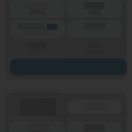
(Laufzeit)
Laufzeit
(Netz)
(Volumen)
(Minuten)
LTE
(Speed) max.
X,XX €
X,XX €
einmalig
pro Monat
Zum Tarif
(Tarifname + Option)
Details
(Laufzeit)