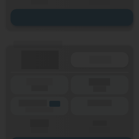
einmalig
pro Monat
Zum Tarif
(Tarifname + Option)
Details
(Laufzeit)
Laufzeit
(Netz)
(Volumen)
(Minuten)
LTE
(Speed) max.
X,XX €
X,XX €
einmalig
pro Monat