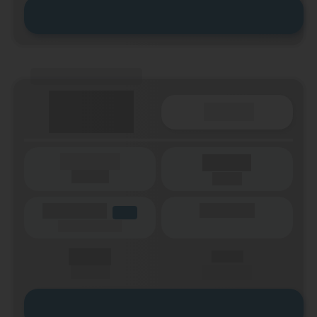
Zum Tarif
(Tarifname + Option)
Details
(Laufzeit)
Laufzeit
(Netz)
(Volumen)
(Minuten)
LTE
(Speed) max.
X,XX €
X,XX €
einmalig
pro Monat
Zum Tarif