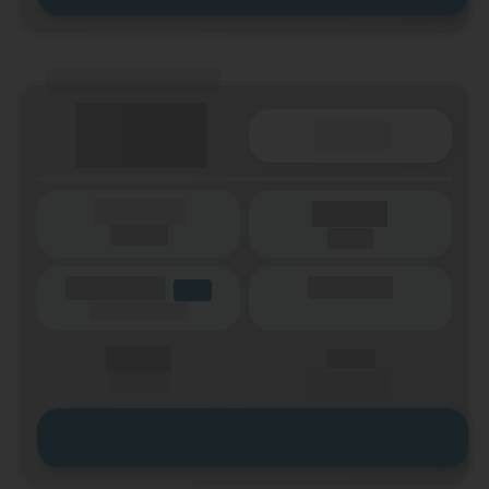
(Tarifname + Option)
Details
(Laufzeit)
Laufzeit
(Netz)
(Volumen)
(Minuten)
LTE
(Speed) max.
X,XX €
X,XX €
einmalig
pro Monat
Zum Tarif