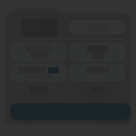
(Tarifname + Option)
Details
(Laufzeit)
Laufzeit
(Netz)
(Volumen)
(Minuten)
LTE
(Speed) max.
X,XX €
X,XX €
einmalig
pro Monat
Zum Tarif