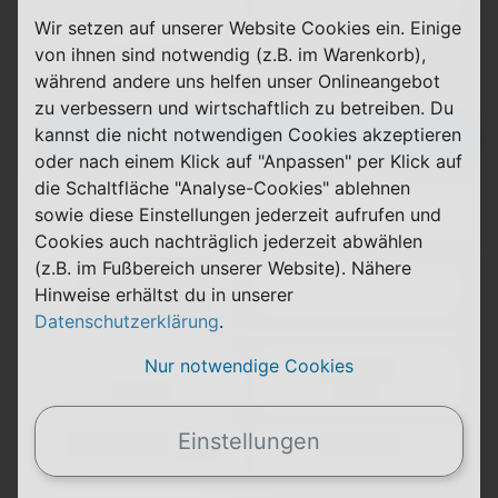
(Speed) max.
Wir setzen auf unserer Website Cookies ein. Einige
von ihnen sind notwendig (z.B. im Warenkorb),
X,XX €
X,XX €
während andere uns helfen unser Onlineangebot
einmalig
pro Monat
zu verbessern und wirtschaftlich zu betreiben. Du
Zum Tarif
kannst die nicht notwendigen Cookies akzeptieren
oder nach einem Klick auf "Anpassen" per Klick auf
die Schaltfläche "Analyse-Cookies" ablehnen
sowie diese Einstellungen jederzeit aufrufen und
(Tarifname + Option)
Cookies auch nachträglich jederzeit abwählen
(z.B. im Fußbereich unserer Website). Nähere
Details
Hinweise erhältst du in unserer
Datenschutzerklärung
.
Nur notwendige Cookies
(Laufzeit)
Laufzeit
(Netz)
Einstellungen
(Volumen)
(Minuten)
LTE
(Speed) max.