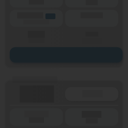
Laufzeit
(Netz)
(Volumen)
(Minuten)
LTE
(Speed) max.
X,XX €
X,XX €
einmalig
pro Monat
Zum Tarif
(Tarifname + Option)
Details
(Laufzeit)
Laufzeit
(Netz)