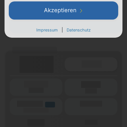
X,XX €
X,XX €
Akzeptieren
einmalig
pro Monat
Zum Tarif
|
Impressum
Datenschutz
(Tarifname + Option)
Details
(Laufzeit)
Laufzeit
(Netz)
(Volumen)
(Minuten)
LTE
(Speed) max.
X,XX €
X,XX €