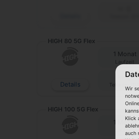
Details
Telekom (D1
HIGH 80 5G Flex
1 Monat
Laufzeit
Dat
Details
Telekom (D1
Wir s
notwe
Onlin
HIGH 100 5G Flex
kanns
Klick
1 Monat
ableh
Laufzeit
auch 