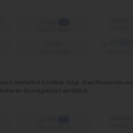
0,00 €
e
70 GB
5G
einmalig
max. 50 Mbit/s
17,50
FLAT
ab
)
Telefon & SMS
pro Monat
s auch monatlich kündbar (zzgl. Anschlusspreis un
 höheren Grundgebühr) erhältlich:
19,90 €
27 GB
5G
einmalig
max. 50 Mbit/s