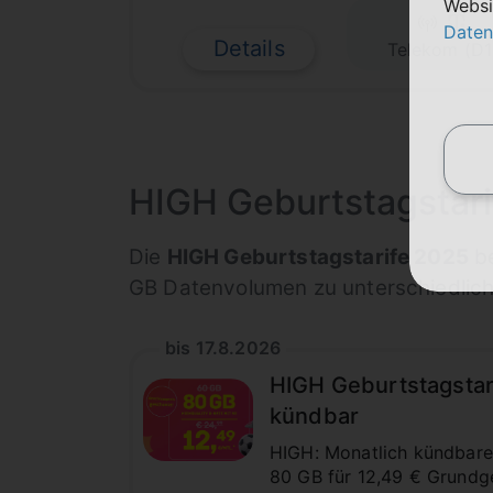
Websi
Daten
Details
Telekom (D1
HIGH Geburtstagstar
Die
HIGH Geburtstagstarife 2025
be
GB Datenvolumen zu unterschiedlich
bis 17.8.2026
HIGH Geburtstagstari
kündbar
HIGH: Monatlich kündbarer
80 GB für 12,49 € Grundge