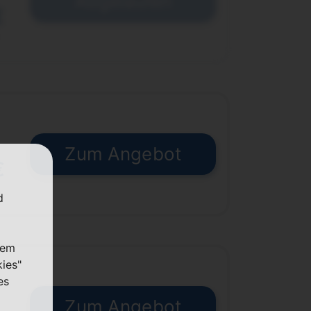
Abgelaufen
€
Zum Angebot
€
d
nem
kies"
es
Zum Angebot