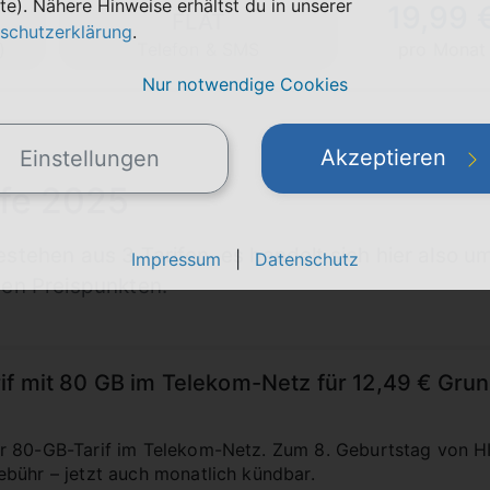
te). Nähere Hinweise erhältst du in unserer
19,99 
FLAT
schutzerklärung
.
)
Telefon & SMS
pro Monat
Nur notwendige Cookies
Akzeptieren
Einstellungen
ife 2025
stehen aus 3 Tarifen, es handelt sich hier also um
Impressum
|
Datenschutz
en Preispunkten.
f mit 80 GB im Telekom-Netz für 12,49 € Grun
 80-GB-Tarif im Telekom-Netz. Zum 8. Geburtstag von HIG
bühr – jetzt auch monatlich kündbar.