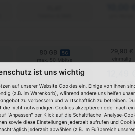
10,00 
FLAT
)
Telefon & SMS
pro Monat
29,90 €
80 GB
5G
einmalig
max. 50 Mbit/s
enschutz ist uns wichtig
12,49 
FLAT
)
Telefon & SMS
pro Monat
etzen auf unserer Website Cookies ein. Einige von ihnen sin
ndig (z.B. im Warenkorb), während andere uns helfen unser
eangebot zu verbessern und wirtschaftlich zu betreiben. Du
t die nicht notwendigen Cookies akzeptieren oder nach ei
 auf "Anpassen" per Klick auf die Schaltfläche "Analyse-Coo
29,90 €
100 GB
5G
nen sowie diese Einstellungen jederzeit aufrufen und Cooki
einmalig
max. 50 Mbit/s
nachträglich jederzeit abwählen (z.B. im Fußbereich unserer