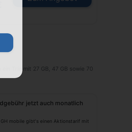
€
 ein Trio mit 27 GB, 47 GB sowie 70
dgebühr jetzt auch monatlich
H mobile gibt's einen Aktionstarif mit