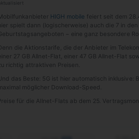
ktualisiert
Mobilfunkanbieter
HIGH mobile
feiert seit dem 28
hier spielt dann (logischerweise) auch die 7 in de
Geburtstagsangeboten − eine ganz besondere Rol
Denn die Aktionstarife, die der Anbieter im Telek
einer 27 GB Allnet-Flat, einer 47 GB Allnet-Flat so
zu richtig attraktiven Preisen.
Und das Beste: 5G ist hier automatisch inklusive: Be
maximal möglicher Download-Speed.
 Preise für die Allnet-Flats ab dem 25. Vertragsm
0,00 €