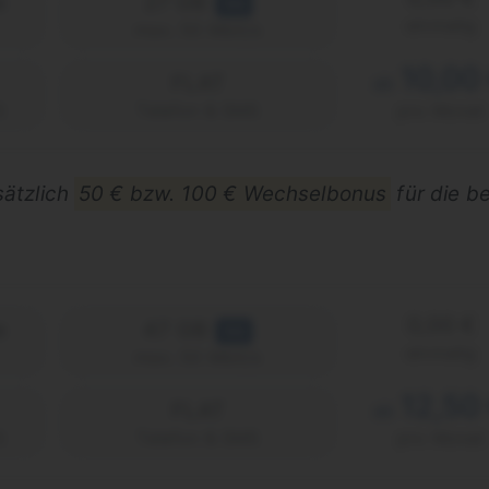
e
27 GB
5G
einmalig
max. 50 Mbit/s
10,00
FLAT
ab
)
Telefon & SMS
pro Monat
sätzlich
50 € bzw. 100 € Wechselbonus
für die b
0,00 €
e
47 GB
5G
einmalig
max. 50 Mbit/s
12,50
FLAT
ab
)
Telefon & SMS
pro Monat