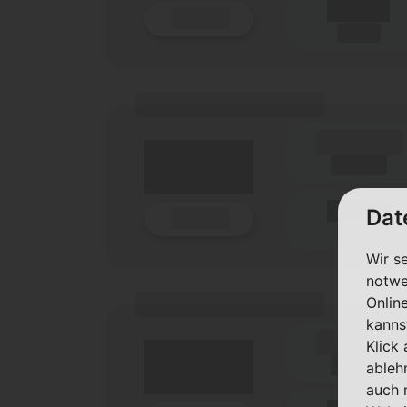
Details
(Netz)
(Tarifname + Option)
(Laufzeit)
Laufzeit
Dat
Details
(Netz)
Wir s
notwe
(Tarifname + Option)
Onlin
kanns
(Laufzeit)
Klick
Laufzeit
ableh
auch 