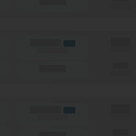
(Minuten)
pro Monat
X,XX €
(Volumen)
LTE
einmalig
(Speed) max.
X,XX €
(Minuten)
pro Monat
X,XX €
(Volumen)
LTE
einmalig
(Speed) max.
X,XX €
(Minuten)