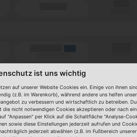
X,XX €
(Minuten)
pro Monat
X,XX €
(Volumen)
LTE
einmalig
(Speed) max.
X,XX €
enschutz ist uns wichtig
(Minuten)
pro Monat
etzen auf unserer Website Cookies ein. Einige von ihnen sin
ndig (z.B. im Warenkorb), während andere uns helfen unser
eangebot zu verbessern und wirtschaftlich zu betreiben. Du
t die nicht notwendigen Cookies akzeptieren oder nach ei
X,XX €
(Volumen)
LTE
 auf "Anpassen" per Klick auf die Schaltfläche "Analyse-Coo
einmalig
(Speed) max.
nen sowie diese Einstellungen jederzeit aufrufen und Cooki
nachträglich jederzeit abwählen (z.B. im Fußbereich unserer