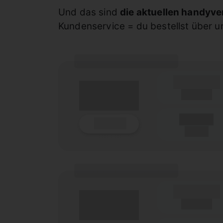
Und das sind
die aktuellen handyve
Kundenservice = du bestellst über u
(Tarifname + Option)
(Laufzeit)
Laufzeit
Details
(Netz)
(Tarifname + Option)
(Laufzeit)
Laufzeit