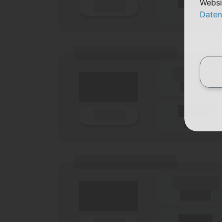
Websi
Details
(Netz)
Daten
(Tarifname + Option)
(Laufzeit)
Laufzeit
Details
(Netz)
(Tarifname + Option)
(Laufzeit)
Laufzeit