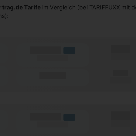
rtrag.de Tarife
im Vergleich (bei TARIFFUXX mit 
ns):
X,XX €
(Volumen)
LTE
einmalig
(Speed) max.
X,XX €
(Minuten)
pro Monat
X,XX €
(Volumen)
LTE
einmalig
(Speed) max.