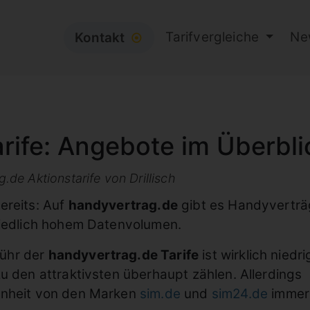
Tarifvergleiche
Ne
Kontakt
⦿
rife: Angebote im Überbli
de Aktionstarife von Drillisch
ereits: Auf
handyvertrag.de
gibt es Handyvertr
hiedlich hohem Datenvolumen.
ühr der
handyvertrag.de Tarife
ist wirklich niedri
u den attraktivsten überhaupt zählen. Allerdings
enheit von den Marken
sim.de
und
sim24.de
immer