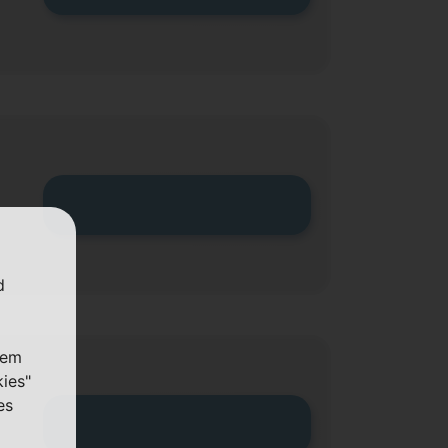
Zum Tarif
d
nem
kies"
es
Zum Tarif