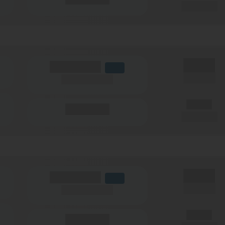
pro Monat
X,XX €
(Volumen)
LTE
einmalig
(Speed) max.
X,XX €
(Minuten)
pro Monat
X,XX €
(Volumen)
LTE
einmalig
(Speed) max.
X,XX €
(Minuten)