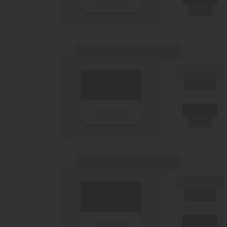
Details
(Netz)
(Tarifname + Option)
(Laufzeit)
Laufzeit
Details
(Netz)
(Tarifname + Option)
(Laufzeit)
Laufzeit
Details