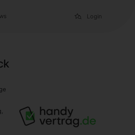
ws
Login
ck
äge
g,