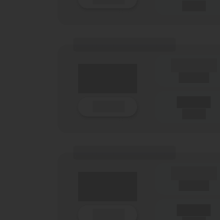
(Netz)
(Tarifname + Option)
(Laufzeit)
Laufzeit
Details
(Netz)
(Tarifname + Option)
(Laufzeit)
Laufzeit
Details