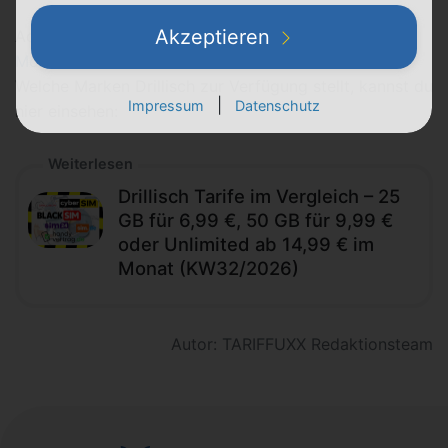
Akzeptieren
Achte also darauf, dass dein bisheriger
Mobilfunkanbieter
nicht (!) von Drillisch stammt.
Welche Marken Drillisch zur Verfügung stellt, kannst du
|
Impressum
Datenschutz
hier einsehen:
Weiterlesen
Drillisch Tarife im Vergleich – 25
GB für 6,99 €, 50 GB für 9,99 €
oder Unlimited ab 14,99 € im
Monat (KW32/2026)
Autor: TARIFFUXX Redaktionsteam