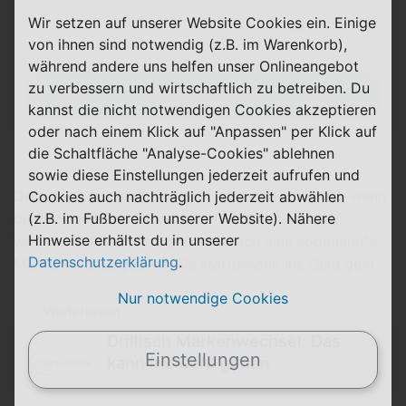
Wir setzen auf unserer Website Cookies ein. Einige
4,99 €
0,00 €
von ihnen sind notwendig (z.B. im Warenkorb),
einmalig
pro Monat
während andere uns helfen unser Onlineangebot
zu verbessern und wirtschaftlich zu betreiben. Du
Abgelaufen
kannst die nicht notwendigen Cookies akzeptieren
oder nach einem Klick auf "Anpassen" per Klick auf
die Schaltfläche "Analyse-Cookies" ablehnen
sowie diese Einstellungen jederzeit aufrufen und
Denk bitte daran, dass es diesen Bonus nur gibt, wenn
Cookies auch nachträglich jederzeit abwählen
(z.B. im Fußbereich unserer Website). Nähere
du
nicht aus einer der anderen Drillisch-Marken
Hinweise erhältst du in unserer
wechselst. Ansonsten greift nämlich eine sogenannte
Datenschutzerklärung
.
Markenwechselgebühr
, die stattdessen ins Geld geht.
Nur notwendige Cookies
Weiterlesen
Drillisch Markenwechsel: Das
Einstellungen
kann ins Geld gehen