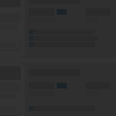
(Tarifname + Option)
(Volumen)
(Minuten)
LTE
fzeit)
(Speed) max.
(SMS)
zeit
ilfunknetz)
(Platzhalter für ersten Aktionstext)
(Platzhalter für zweiten Aktionstext)
Details
(Platzhalter für dritten Aktionstext)
(Tarifname + Option)
(Volumen)
(Minuten)
fzeit)
LTE
zeit
(Speed) max.
(SMS)
ilfunknetz)
(Platzhalter für ersten Aktionstext)
Details