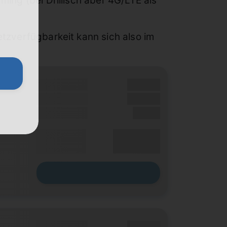
ming (bei Drillisch aber 4G/LTE als
etzverfügbarkeit kann sich also im
Grundgebühr
XX,XX €
Bonus
XX,XX €
Einmalig
X,XX €
XX,XX €
Durchschnitt
p. Monat
Zum Tarif
Grundgebühr
XX,XX €