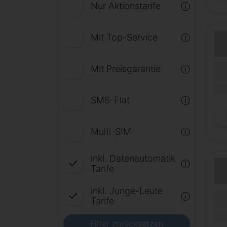
Nur Aktionstarife
ⓘ
Mit Top-Service
ⓘ
(Lau
Mit Preisgarantie
ⓘ
Lauf
(Mob
SMS-Flat
ⓘ
Multi-SIM
ⓘ
inkl. Datenautomatik
ⓘ
Tarife
inkl. Junge-Leute
(Lau
ⓘ
Tarife
Lauf
(Mob
Filter zurücksetzen