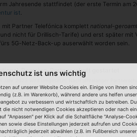
rm Jahresende stattfindet (der erste Termin am 
ntur ist
.
 mit Partner Telefónica komplett
national-geroam
e und nicht für Drillisch-Tarife) und erst später m
 fürs 5G-Netz-Back-up auserwählt worden sein.
ational-Roaming-Partnerschaft gestartet
enschutz ist uns wichtig
Jahr 2023 wird umgesetzt: Nach jahrelanger Partnerschaf
024 neuer National-Roaming-Partner von 1&1.
etzen auf unserer Website Cookies ein. Einige von ihnen sin
ndig (z.B. im Warenkorb), während andere uns helfen unser
eangebot zu verbessern und wirtschaftlich zu betreiben. Du
t die nicht notwendigen Cookies akzeptieren oder nach ei
ch Telefónica
 auf "Anpassen" per Klick auf die Schaltfläche "Analyse-Coo
nen sowie diese Einstellungen jederzeit aufrufen und Cooki
 wohl noch verstärkt im Telefónica-Netz unterweg
nachträglich jederzeit abwählen (z.B. im Fußbereich unserer