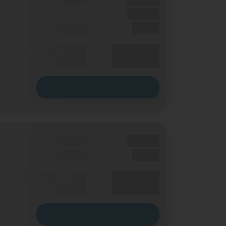
Bonus
XX,XX €
Einmalig
X,XX €
XX,XX €
Durchschnitt
p. Monat
Zum Tarif
Grundgebühr
XX,XX €
Einmalig
X,XX €
XX,XX €
Durchschnitt
p. Monat
Zum Tarif