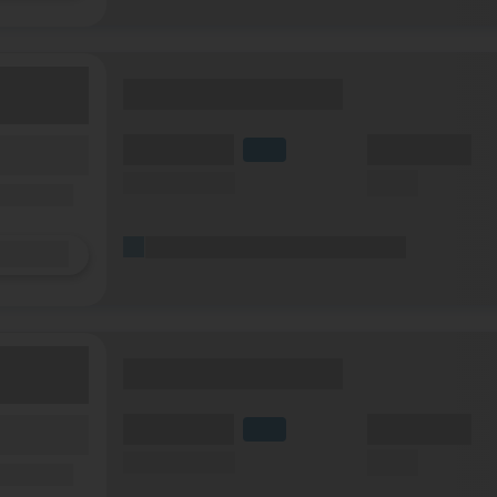
(Tarifname + Option)
(Volumen)
(Minuten)
fzeit)
LTE
zeit
(Speed) max.
(SMS)
ilfunknetz)
(Platzhalter für ersten Aktionstext)
Details
(Tarifname + Option)
(Volumen)
(Minuten)
fzeit)
LTE
zeit
(Speed) max.
(SMS)
ilfunknetz)