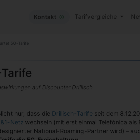
Tarifvergleiche
Ne
Kontakt
⦿
tartet 5G-Tarife
-Tarife
swirkungen auf Discounter Drillisch
Nicht nur, dass die
Drillisch-Tarife
seit dem 8.12.
1&1-Netz
wechseln (mit erst einmal Telefónica al
designierter National-Roaming-Partner wird) – au
Tarife die 5G-Freischaltung
.