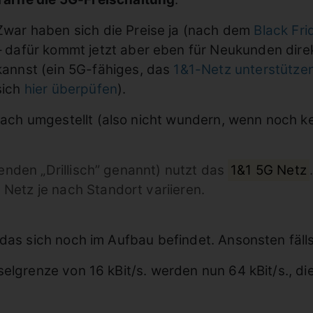
Zwar haben sich die Preise ja (nach dem
Black Fri
– dafür kommt jetzt aber eben für Neukunden dire
kannst (ein 5G-fähiges, das
1&1-Netz unterstütze
sich
hier überpüfen
).
h umgestellt (also nicht wundern, wenn noch kein
genden „Drillisch” genannt) nutzt das
1&1 5G Netz
etz je nach Standort variieren.
das sich noch im Aufbau befindet. Ansonsten fälls
elgrenze von 16 kBit/s. werden nun 64 kBit/s., di