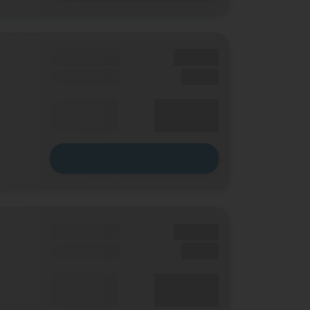
Grundgebühr
XX,XX €
Einmalig
X,XX €
XX,XX €
Durchschnitt
p. Monat
Zum Tarif
Grundgebühr
XX,XX €
Einmalig
X,XX €
XX,XX €
Durchschnitt
p. Monat