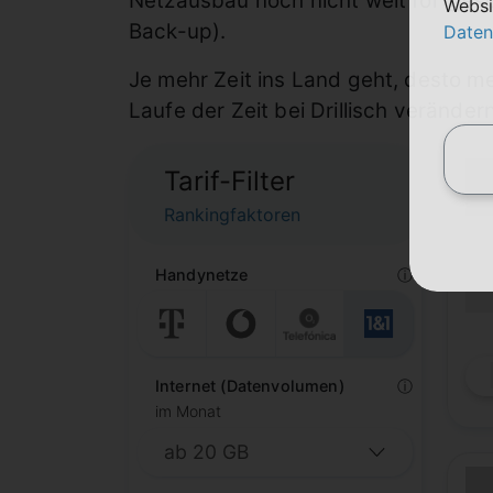
Netzausbau noch nicht weit fortgeschr
Websi
Back-up).
Daten
Je mehr Zeit ins Land geht, desto me
Laufe der Zeit bei Drillisch verändern
Tarif-Filter
Rankingfaktoren
(Lau
Lauf
Handynetze
ⓘ
(Mob
Internet (Datenvolumen)
ⓘ
im Monat