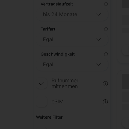
Vertragslaufzeit
ⓘ
(Lau
Lauf
Tarifart
ⓘ
(Mob
Geschwindigkeit
ⓘ
Rufnummer
ⓘ
mitnehmen
(Lau
Lauf
eSIM
ⓘ
(Mob
Weitere Filter