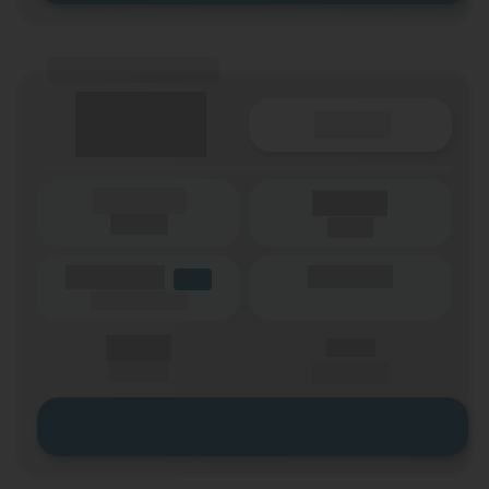
(Tarifname + Option)
Details
(Laufzeit)
Laufzeit
(Netz)
(Volumen)
(Minuten)
LTE
(Speed) max.
X,XX €
X,XX €
einmalig
pro Monat
Zum Tarif