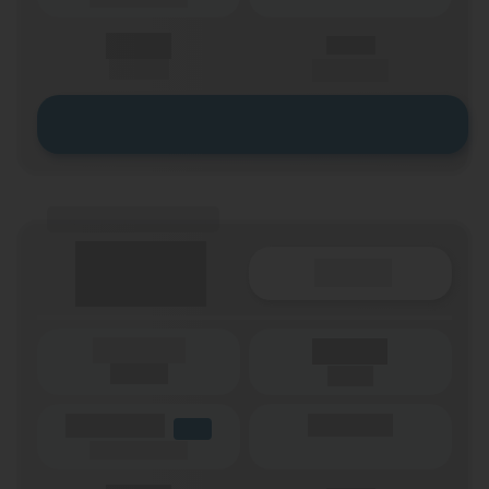
X,XX €
X,XX €
einmalig
pro Monat
Zum Tarif
(Tarifname + Option)
Details
(Laufzeit)
Laufzeit
(Netz)
(Volumen)
(Minuten)
LTE
(Speed) max.