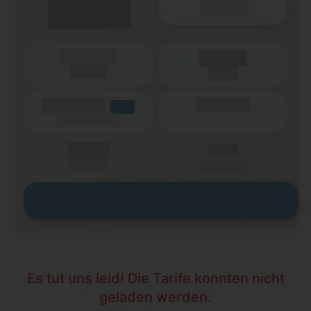
Details
(Laufzeit)
Laufzeit
(Netz)
(Volumen)
(Minuten)
LTE
(Speed) max.
X,XX €
X,XX €
einmalig
pro Monat
Zum Tarif
Es tut uns leid! Die Tarife konnten nicht
geladen werden.