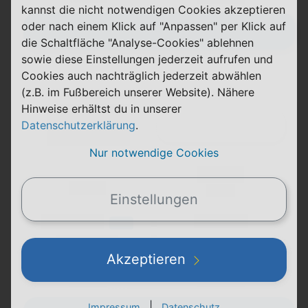
kannst die nicht notwendigen Cookies akzeptieren
oder nach einem Klick auf "Anpassen" per Klick auf
Zum Tarif
die Schaltfläche "Analyse-Cookies" ablehnen
sowie diese Einstellungen jederzeit aufrufen und
Cookies auch nachträglich jederzeit abwählen
(Tarifname + Option)
(z.B. im Fußbereich unserer Website). Nähere
Hinweise erhältst du in unserer
Details
Datenschutzerklärung
.
Nur notwendige Cookies
(Laufzeit)
Laufzeit
(Netz)
Einstellungen
(Volumen)
(Minuten)
LTE
(Speed) max.
Akzeptieren
X,XX €
X,XX €
einmalig
pro Monat
|
Impressum
Datenschutz