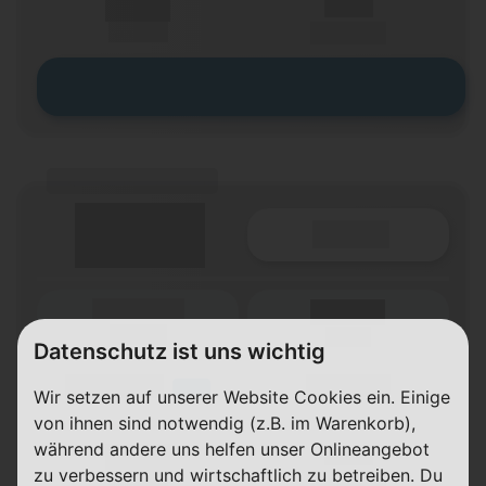
X,XX €
X,XX €
einmalig
pro Monat
Zum Tarif
(Tarifname + Option)
Details
(Laufzeit)
Laufzeit
(Netz)
Datenschutz ist uns wichtig
(Volumen)
(Minuten)
LTE
Wir setzen auf unserer Website Cookies ein. Einige
(Speed) max.
von ihnen sind notwendig (z.B. im Warenkorb),
während andere uns helfen unser Onlineangebot
X,XX €
X,XX €
zu verbessern und wirtschaftlich zu betreiben. Du
einmalig
pro Monat