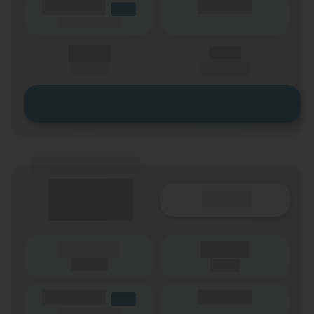
(Volumen)
(Minuten)
LTE
(Speed) max.
X,XX €
X,XX €
einmalig
pro Monat
Zum Tarif
(Tarifname + Option)
Details
(Laufzeit)
Laufzeit
(Netz)
(Volumen)
(Minuten)
LTE
(Speed) max.