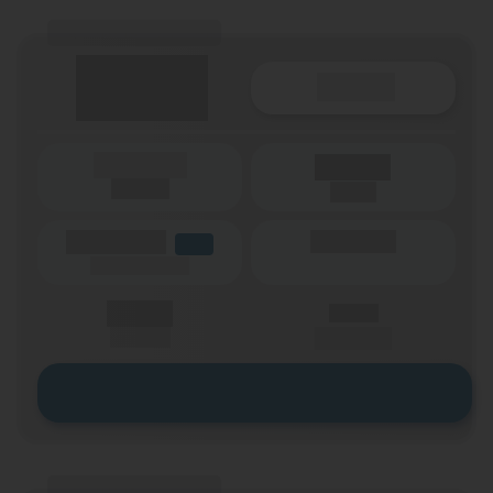
(Tarifname + Option)
Details
(Laufzeit)
Laufzeit
(Netz)
(Volumen)
(Minuten)
LTE
(Speed) max.
X,XX €
X,XX €
einmalig
pro Monat
Zum Tarif
(Tarifname + Option)