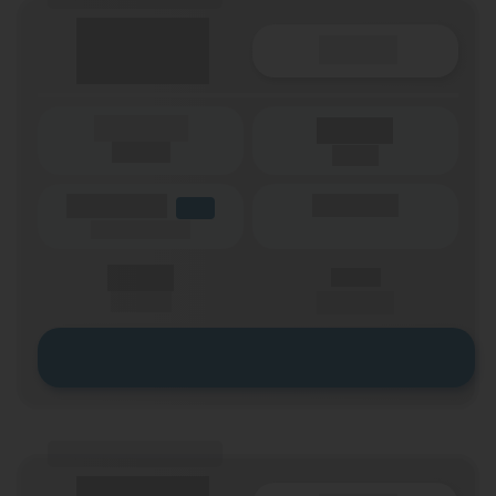
Details
(Laufzeit)
Laufzeit
(Netz)
(Volumen)
(Minuten)
LTE
(Speed) max.
X,XX €
X,XX €
einmalig
pro Monat
Zum Tarif
(Tarifname + Option)