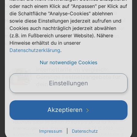
Mit einem
Festnetz-Vergleich
für
DSL
,
Kabel
und
oder nach einem Klick auf "Anpassen" per Klick auf
Glasfaser
kannst du deine
Internetkosten für zu
die Schaltfläche "Analyse-Cookies" ablehnen
Hause
natürlich senken. Du kannst ja einfach einmal
sowie diese Einstellungen jederzeit aufrufen und
Cookies auch nachträglich jederzeit abwählen
aktualisieren und schauen, ob du die 42 € im Monat
(z.B. im Fußbereich unserer Website). Nähere
mit unserer Hilfe und einem Tarifwechsel drücken
Hinweise erhältst du in unserer
kannst. ;-)
Datenschutzerklärung
.
Nur notwendige Cookies
Internettarife im Vergleich:
Günstige Festnetzangebote für
Einstellungen
dein Zuhause
Akzeptieren
Quellen
Haushalte geben im Schnitt 42 Euro pro Monat für ihren
Internetzugang aus, Pressemitteilung vom 28.12.2023,
http
|
Impressum
Datenschutz
s://www.bitkom.org/Presse/Presseinformation/Haushalte-g