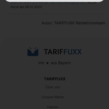
eben-42-Euro-pro-Monat-fuer-Internetzugang-aus
, letzter
Abruf am 28.12.2023
Autor: TARIFFUXX Redaktionsteam
mit
aus Bayern
TARIFFUXX
Über uns
Unsere Werte
Fakten