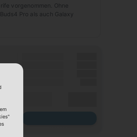
Tarife vorgenommen. Ohne
 Buds4 Pro als auch Galaxy
Grundgebühr
XX,XX €
Handy Zuzahlung
XX,XX €
Bonus
XX,XX €
Einmalig
X,XX €
d
XX,XX €
Durchschnitt
p. Monat
nem
kies"
Zum Tarif
es