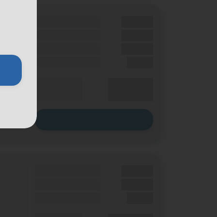
Grundgebühr
XX,XX €
Handy Zuzahlung
XX,XX €
Bonus
XX,XX €
Einmalig
X,XX €
XX,XX €
Durchschnitt
p. Monat
Zum Tarif
Grundgebühr
XX,XX €
Handy Zuzahlung
XX,XX €
Einmalig
X,XX €