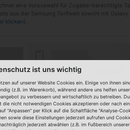
echner eine Vorauswahl für Zugabe-berechtigte 
ote aus der Samsung Tarifwelt sowohl mit Galaxy
er klicken
).
(Hersteller Modell)
(Tarifname + Option)
enschutz ist uns wichtig
(Volumen)
(Minuten)
LTE
fzeit)
(Speed) max.
(SMS)
zeit
etzen auf unserer Website Cookies ein. Einige von ihnen sin
ilfunknetz)
ndig (z.B. im Warenkorb), während andere uns helfen unser
eangebot zu verbessern und wirtschaftlich zu betreiben. Du
(Platzhalter für ersten Aktionstext)
t die nicht notwendigen Cookies akzeptieren oder nach ei
(Platzhalter für zweiten Aktionstext)
 auf "Anpassen" per Klick auf die Schaltfläche "Analyse-Coo
(Platzhalter für dritten Aktionstext)
Details
nen sowie diese Einstellungen jederzeit aufrufen und Cooki
nachträglich jederzeit abwählen (z.B. im Fußbereich unserer