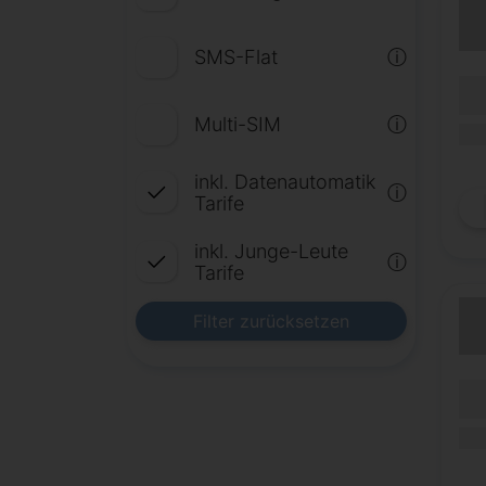
SMS-Flat
ⓘ
(Lau
Lauf
Multi-SIM
ⓘ
(Mob
inkl. Datenautomatik
ⓘ
Tarife
inkl. Junge-Leute
ⓘ
Tarife
Filter zurücksetzen
(Lau
Lauf
(Mob