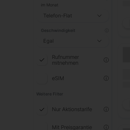
(Mob
im Monat
Geschwindigkeit
ⓘ
Rufnummer
ⓘ
mitnehmen
(Lau
Lauf
eSIM
ⓘ
(Mob
Weitere Filter
Nur Aktionstarife
ⓘ
Mit Preisgarantie
ⓘ