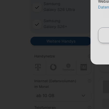
Websi
Samsung
Daten
Galaxy S26 Ultra
Samsung
Galaxy S26+
(Lau
Lauf
(Mob
Weitere Handys
Handynetze
ⓘ
Internet (Datenvolumen)
ⓘ
im Monat
(Lau
Lauf
Telefonieren
ⓘ