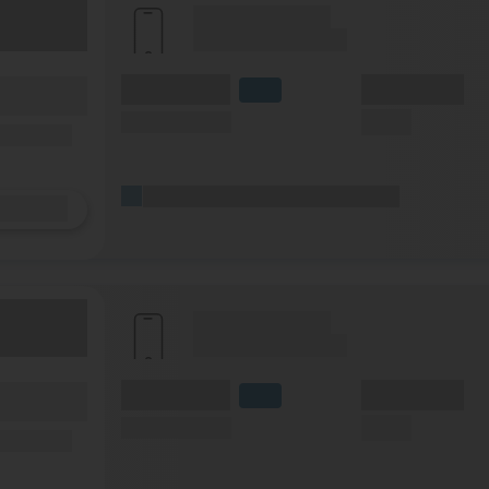
(Hersteller Modell)
(Tarifname + Option)
(Volumen)
(Minuten)
fzeit)
LTE
zeit
(Speed) max.
(SMS)
ilfunknetz)
(Platzhalter für ersten Aktionstext)
Details
(Hersteller Modell)
(Tarifname + Option)
(Volumen)
(Minuten)
fzeit)
LTE
zeit
(Speed) max.
(SMS)
ilfunknetz)