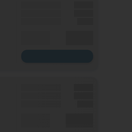
Grundgebühr
XX,XX €
Handy Zuzahlung
XX,XX €
Einmalig
X,XX €
XX,XX €
Durchschnitt
p. Monat
Zum Tarif
Grundgebühr
XX,XX €
Handy Zuzahlung
XX,XX €
Einmalig
X,XX €
XX,XX €
Durchschnitt
p. Monat