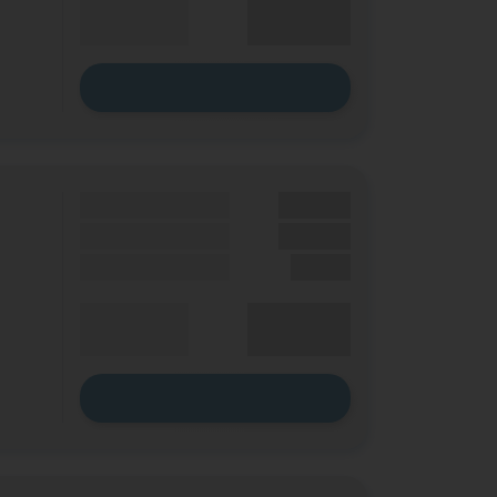
XX,XX €
Durchschnitt
p. Monat
Zum Tarif
Grundgebühr
XX,XX €
Handy Zuzahlung
XX,XX €
Einmalig
X,XX €
XX,XX €
Durchschnitt
p. Monat
Zum Tarif