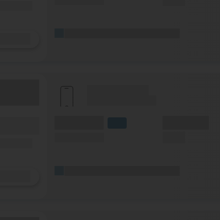
(Speed) max.
(SMS)
ilfunknetz)
(Platzhalter für ersten Aktionstext)
Details
(Hersteller Modell)
(Tarifname + Option)
(Volumen)
(Minuten)
fzeit)
LTE
zeit
(Speed) max.
(SMS)
ilfunknetz)
(Platzhalter für ersten Aktionstext)
Details