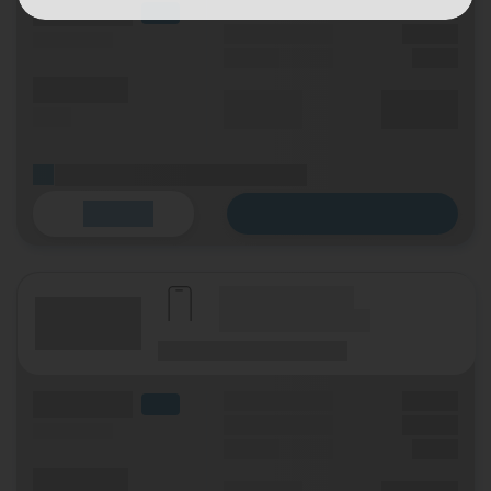
(Volumen)
Grundgebühr
XX,XX €
LTE
Handy Zuzahlung
XX,XX €
(Speed) max.
Einmalig
X,XX €
(Minuten)
Durchschnitt
XX,XX €
(SMS)
p. Monat
(Platzhalter für ersten Aktionstext)
Zum Tarif
Details
(Hersteller Modell)
(Tarifname + Option)
(Laufzeit)
(Mobilfunknetz)
(Volumen)
Grundgebühr
XX,XX €
LTE
Handy Zuzahlung
XX,XX €
(Speed) max.
Einmalig
X,XX €
(Minuten)
Durchschnitt