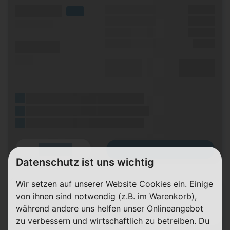
(Volumen)
Grundgebühr
XX,XX €
LTE
Handy Zuzahlung
XX,XX €
(Speed) max.
Bonus
XX,XX €
Einmalig
X,XX €
(Minuten)
(SMS)
Durchschnitt
XX,XX €
p. Monat
(Platzhalter für ersten Aktionstext)
(Platzhalter für zweiten Aktionstext)
(Platzhalter für dritten Aktionstext)
Zum Tarif
Details
Datenschutz ist uns wichtig
Wir setzen auf unserer Website Cookies ein. Einige
(Hersteller Modell)
von ihnen sind notwendig (z.B. im Warenkorb),
(Tarifname + Option)
während andere uns helfen unser Onlineangebot
(Laufzeit)
(Mobilfunknetz)
zu verbessern und wirtschaftlich zu betreiben. Du