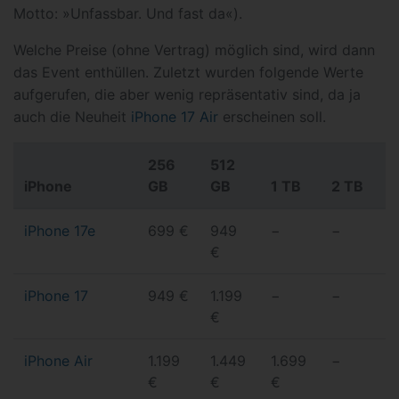
Motto: »Unfassbar. Und fast da«).
Welche Preise (ohne Vertrag) möglich sind, wird dann
das Event enthüllen. Zuletzt wurden folgende Werte
aufgerufen, die aber wenig repräsentativ sind, da ja
auch die Neuheit
iPhone 17 Air
erscheinen soll.
256
512
iPhone
GB
GB
1 TB
2 TB
iPhone 17e
699 €
949
−
−
€
iPhone 17
949 €
1.199
−
−
€
iPhone Air
1.199
1.449
1.699
−
€
€
€