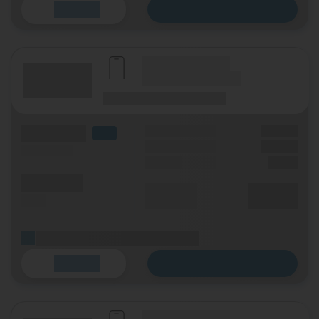
Zum Tarif
Details
(Hersteller Modell)
(Tarifname + Option)
(Laufzeit)
(Mobilfunknetz)
(Volumen)
Grundgebühr
XX,XX €
LTE
Handy Zuzahlung
XX,XX €
(Speed) max.
Einmalig
X,XX €
(Minuten)
Durchschnitt
XX,XX €
(SMS)
p. Monat
(Platzhalter für ersten Aktionstext)
Zum Tarif
Details
(Hersteller Modell)