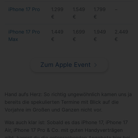
iPhone 17 Pro
1.299
1.549
1.799
−
€
€
€
iPhone 17 Pro
1.449
1.699
1.949
2.449
Max
€
€
€
€
Zum Apple Event
Hand aufs Herz: So richtig ungewöhnlich kamen uns ja
bereits die spekulierten Termine mit Blick auf die
Vorjahre im Großen und Ganzen nicht vor.
Was auch klar ist: Sobald es das iPhone 17, iPhone 17
Air, iPhone 17 Pro & Co. mit guten Handyverträgen
gibt, kannst du die entsprechenden Angebote hier bei