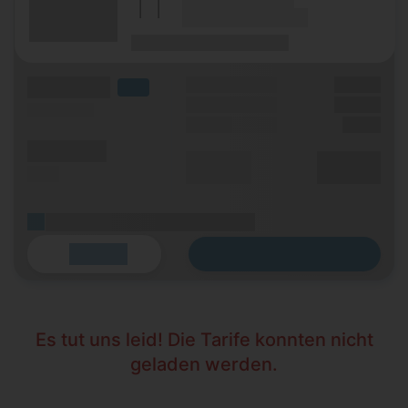
(Tarifname + Option)
(Laufzeit)
(Mobilfunknetz)
(Volumen)
Grundgebühr
XX,XX €
LTE
Handy Zuzahlung
XX,XX €
(Speed) max.
Einmalig
X,XX €
(Minuten)
Durchschnitt
XX,XX €
(SMS)
p. Monat
(Platzhalter für ersten Aktionstext)
Zum Tarif
Details
Es tut uns leid! Die Tarife konnten nicht
geladen werden.