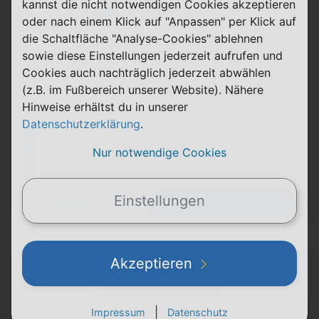
kannst die nicht notwendigen Cookies akzeptieren
(Volumen)
Grundgebühr
XX,XX €
LTE
oder nach einem Klick auf "Anpassen" per Klick auf
Handy Zuzahlung
XX,XX €
(Speed) max.
die Schaltfläche "Analyse-Cookies" ablehnen
Bonus
XX,XX €
sowie diese Einstellungen jederzeit aufrufen und
Einmalig
X,XX €
(Minuten)
Cookies auch nachträglich jederzeit abwählen
(SMS)
Durchschnitt
XX,XX €
(z.B. im Fußbereich unserer Website). Nähere
p. Monat
Hinweise erhältst du in unserer
Datenschutzerklärung
.
(Platzhalter für ersten Aktionstext)
(Platzhalter für zweiten Aktionstext)
Nur notwendige Cookies
(Platzhalter für dritten Aktionstext)
Einstellungen
Zum Tarif
Details
(Hersteller Modell)
Akzeptieren
(Tarifname + Option)
(Laufzeit)
(Mobilfunknetz)
|
Impressum
Datenschutz