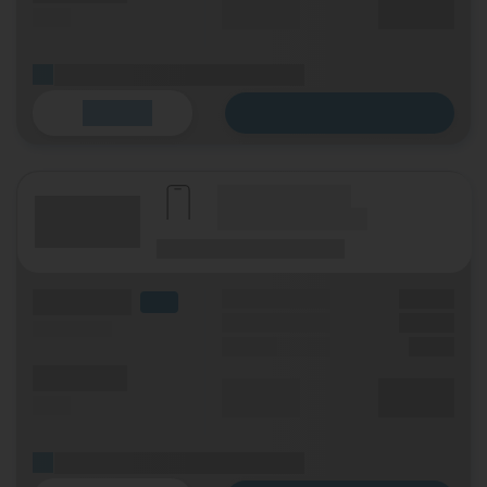
XX,XX €
(SMS)
p. Monat
(Platzhalter für ersten Aktionstext)
Zum Tarif
Details
(Hersteller Modell)
(Tarifname + Option)
(Laufzeit)
(Mobilfunknetz)
(Volumen)
Grundgebühr
XX,XX €
LTE
Handy Zuzahlung
XX,XX €
(Speed) max.
Einmalig
X,XX €
(Minuten)
Durchschnitt
XX,XX €
(SMS)
p. Monat
(Platzhalter für ersten Aktionstext)