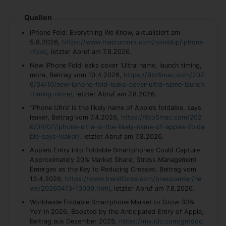
Quellen
iPhone Fold: Everything We Know, aktualisiert am
5.8.2026,
https://www.macrumors.com/roundup/iphone
-fold/
, letzter Abruf am 7.8.2026.
New iPhone Fold leaks cover ‘Ultra’ name, launch timing,
more, Beitrag vom 10.4.2026,
https://9to5mac.com/202
6/04/10/new-iphone-fold-leaks-cover-ultra-name-launch
-timing-more/
, letzter Abruf am 7.8.2026.
‘iPhone Ultra’ is the likely name of Apple’s foldable, says
leaker, Beitrag vom 7.4.2026,
https://9to5mac.com/202
6/04/07/iphone-ultra-is-the-likely-name-of-apples-folda
ble-says-leaker/
, letzter Abruf am 7.8.2026.
Apple’s Entry into Foldable Smartphones Could Capture
Approximately 20% Market Share; Stress Management
Emerges as the Key to Reducing Creases, Beitrag vom
13.4.2026,
https://www.trendforce.com/presscenter/ne
ws/20260413-13009.html
, letzter Abruf am 7.8.2026.
Worldwide Foldable Smartphone Market to Grow 30%
YoY in 2026, Boosted by the Anticipated Entry of Apple,
Beitrag aus Dezember 2025,
https://my.idc.com/getdoc.