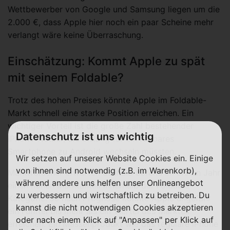
Wettbewerber von Google und Samsung liegen um die
2.000 €, dass Apple hier noch ein paar Scheine mehr
verlangt wäre keine Überraschung.
Einschätzung: Kommt Apple zu spät
mit seinem Foldable?
Trotz des hohen Preises könnte Apple im Foldable-
Markt schnell eine starke Position erreichen. Ein
wichtiger Vorteil ist die große Zahl bestehender
Datenschutz ist uns wichtig
iPhone-Nutzer, die bislang für ein faltbares
Smartphone zu Android wechseln müssten.
Wir setzen auf unserer Website Cookies ein. Einige
von ihnen sind notwendig (z.B. im Warenkorb),
Marktforscher erwarten deshalb bereits im ersten Jahr
während andere uns helfen unser Onlineangebot
einen hohen Marktanteil innerhalb der Foldable-
zu verbessern und wirtschaftlich zu betreiben. Du
Kategorie. Je nach Prognose könnte Apple ungefähr
kannst die nicht notwendigen Cookies akzeptieren
ein Fünftel bis mehr als ein Viertel des Marktes
oder nach einem Klick auf "Anpassen" per Klick auf
erreichen. Ein Massenprodukt wie das reguläre iPhone