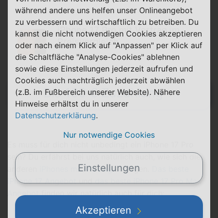
während andere uns helfen unser Onlineangebot
zu verbessern und wirtschaftlich zu betreiben. Du
iPhone 17 Pro mit Vertrag im
kannst die nicht notwendigen Cookies akzeptieren
Preisvergleich
oder nach einem Klick auf "Anpassen" per Klick auf
die Schaltfläche "Analyse-Cookies" ablehnen
sowie diese Einstellungen jederzeit aufrufen und
Cookies auch nachträglich jederzeit abwählen
Bis 100 € Zuzahlung
(z.B. im Fußbereich unserer Website). Nähere
Hinweise erhältst du in unserer
Datenschutzerklärung
.
Nur notwendige Cookies
Es muss für dich nicht unbedingt ein iPhone 17 Pro
sein? Du erfährst bei uns natürlich auch, wie sich die
Einstellungen
anderen
iPhones mit Vertrag
schlagen.
Das beste
iPhone 17 Angebot
und
das beste iPhone 17 Pro Max
Angebot
finden wir natürlich auch für dich:
Akzeptieren