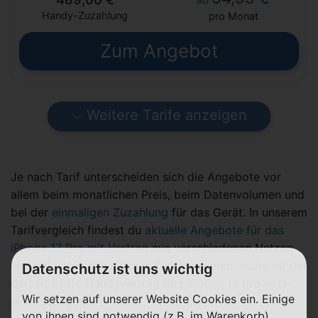
Handy-Zuzahlung
pro Monat
Zum Angebot
Weitere Tarife anzeigen
Je nach Tarif unterscheiden sich die Angebote vor
allem beim monatlichen Preis, beim Datenvolumen und
bei der
einmaligen Zuzahlung
für das Gerät. In unserem
Tarifvergleich findest du
aktuelle Angebote für das
iPhone 17 Pro mit Vertrag
aus verschiedenen Netzen
und mit unterschiedlichem Datenvolumen, sollte dir der
Datenschutz ist uns wichtig
derzeit beste Handyvertrag fürs iPhone 17 Pro noch
Wir setzen auf unserer Website Cookies ein. Einige
nicht zusagen.
von ihnen sind notwendig (z.B. im Warenkorb),