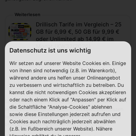
Weiterlesen
Drillisch Tarife im Vergleich – 25
GB für 6,99 €, 50 GB für 9,99 €
oder Unlimited ab 14,99 € im
Monat (KW32/2026)
Datenschutz ist uns wichtig
Wir setzen auf unserer Website Cookies ein. Einige
von ihnen sind notwendig (z.B. im Warenkorb),
Zu SimDiscount.de
während andere uns helfen unser Onlineangebot
zu verbessern und wirtschaftlich zu betreiben. Du
kannst die nicht notwendigen Cookies akzeptieren
oder nach einem Klick auf "Anpassen" per Klick auf
Schade: Eine
eigene
Hotline, die die XL mobile GmbH
die Schaltfläche "Analyse-Cookies" ablehnen
selbst betreibt, ist hier nicht ersichtlich, stattdessen
sowie diese Einstellungen jederzeit aufrufen und
landest du (wie bei allen anderen Drillisch-Marken)
Cookies auch nachträglich jederzeit abwählen
beim bekannten Kundenservice des Providers.
(z.B. im Fußbereich unserer Website). Nähere