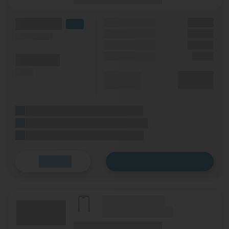
(Volumen)
Grundgebühr
XX,XX €
LTE
Handy Zuzahlung
XX,XX €
(Speed) max.
Bonus
XX,XX €
Einmalig
X,XX €
(Minuten)
(SMS)
Durchschnitt
XX,XX €
p. Monat
(Platzhalter für ersten Aktionstext)
(Platzhalter für zweiten Aktionstext)
(Platzhalter für dritten Aktionstext)
Zum Tarif
Details
(Hersteller Modell)
(Tarifname + Option)
(Laufzeit)
(Mobilfunknetz)