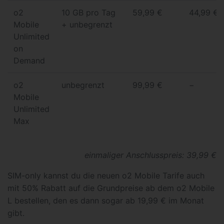
o2
10 GB pro Tag
59,99 €
44,99 €
Mobile
+ unbegrenzt
Unlimited
on
Demand
o2
unbegrenzt
99,99 €
−
Mobile
Unlimited
Max
einmaliger Anschlusspreis: 39,99 €
SIM-only kannst du die neuen o2 Mobile Tarife auch
mit 50% Rabatt auf die Grundpreise ab dem o2 Mobile
L bestellen, den es dann sogar ab 19,99 € im Monat
gibt.