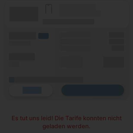
(Hersteller Modell)
(Tarifname + Option)
(Laufzeit)
(Mobilfunknetz)
(Volumen)
Grundgebühr
XX,XX €
LTE
Handy Zuzahlung
XX,XX €
(Speed) max.
Einmalig
X,XX €
(Minuten)
Durchschnitt
XX,XX €
(SMS)
p. Monat
(Platzhalter für ersten Aktionstext)
Zum Tarif
Details
Es tut uns leid! Die Tarife konnten nicht
geladen werden.