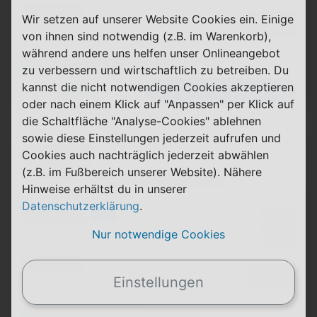
(Minuten)
Wir setzen auf unserer Website Cookies ein. Einige
Durchschnitt
XX,XX €
(SMS)
p. Monat
von ihnen sind notwendig (z.B. im Warenkorb),
während andere uns helfen unser Onlineangebot
(Platzhalter für ersten Aktionstext)
zu verbessern und wirtschaftlich zu betreiben. Du
kannst die nicht notwendigen Cookies akzeptieren
Zum Tarif
Details
oder nach einem Klick auf "Anpassen" per Klick auf
die Schaltfläche "Analyse-Cookies" ablehnen
sowie diese Einstellungen jederzeit aufrufen und
(Hersteller Modell)
Cookies auch nachträglich jederzeit abwählen
(Tarifname + Option)
(z.B. im Fußbereich unserer Website). Nähere
(Laufzeit)
(Mobilfunknetz)
Hinweise erhältst du in unserer
Datenschutzerklärung
.
(Volumen)
Grundgebühr
XX,XX €
LTE
Handy Zuzahlung
XX,XX €
(Speed) max.
Nur notwendige Cookies
Einmalig
X,XX €
(Minuten)
Durchschnitt
XX,XX €
Einstellungen
(SMS)
p. Monat