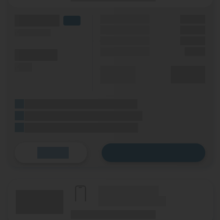
(Volumen)
Grundgebühr
XX,XX €
LTE
Handy Zuzahlung
XX,XX €
(Speed) max.
Bonus
XX,XX €
Einmalig
X,XX €
(Minuten)
(SMS)
Durchschnitt
XX,XX €
p. Monat
(Platzhalter für ersten Aktionstext)
(Platzhalter für zweiten Aktionstext)
(Platzhalter für dritten Aktionstext)
Zum Tarif
Details
(Hersteller Modell)
(Tarifname + Option)
(Laufzeit)
(Mobilfunknetz)