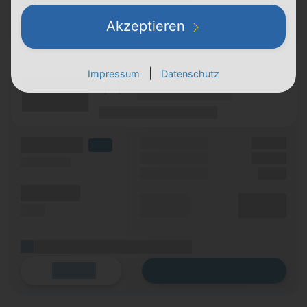
(Platzhalter für ersten Aktionstext)
Zum Tarif
Details
Akzeptieren
|
Impressum
Datenschutz
(Hersteller Modell)
(Tarifname + Option)
(Laufzeit)
(Mobilfunknetz)
(Volumen)
Grundgebühr
XX,XX €
LTE
Handy Zuzahlung
XX,XX €
(Speed) max.
Einmalig
X,XX €
(Minuten)
Durchschnitt
XX,XX €
(SMS)
p. Monat
(Platzhalter für ersten Aktionstext)
Zum Tarif
Details