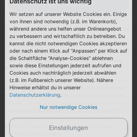
Datenschutz ist uns wichtig
Zum Angebot
Wir setzen auf unserer Website Cookies ein. Einige
von ihnen sind notwendig (z.B. im Warenkorb),
während andere uns helfen unser Onlineangebot
Der Claim „Einfach viel drin für wenig Geld“ und echte
zu verbessern und wirtschaftlich zu betreiben. Du
Personen auf der Startseite verändern den Eindruck
kannst die nicht notwendigen Cookies akzeptieren
deutlich. LEBARA wirkt dadurch menschlich-
oder nach einem Klick auf "Anpassen" per Klick auf
persönlicher und weniger abstrakt als mit der früheren
die Schaltfläche "Analyse-Cookies" ablehnen
Figurenwelt. Das passt zur breiteren Positionierung
sowie diese Einstellungen jederzeit aufrufen und
weg von der reinen Ethno-Nische.
Cookies auch nachträglich jederzeit abwählen
Ob die Marke dadurch unverwechselbarer wird, ist
(z.B. im Fußbereich unserer Website). Nähere
Hinweise erhältst du in unserer
offen. Klar ist aber: Der Refresh erzählt visuell genau
Datenschutzerklärung
.
die Geschichte, die LEBARA auch strategisch zeigen
möchte – immer weiter raus aus der Nische, rein in den
Nur notwendige Cookies
breiteren Mobilfunkmarkt. Seit 2025 gibt es VoLTE,
WLAN-Call, und auch eine eSIM ist mittlerweile
erhältlich – wie bei einem anderen vollwertigen
Einstellungen
Anbieter in diesem Netz.