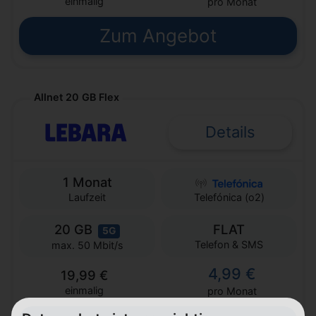
einmalig
pro Monat
Zum Angebot
Allnet 20 GB Flex
Details
1 Monat
Laufzeit
Telefónica (o2)
20 GB
FLAT
5G
Telefon & SMS
max. 50 Mbit/s
4,99 €
19,99 €
einmalig
pro Monat