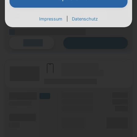
(Minuten)
Durchschnitt
XX,XX €
(SMS)
p. Monat
|
Impressum
Datenschutz
(Platzhalter für ersten Aktionstext)
Zum Tarif
Details
(Hersteller Modell)
(Tarifname + Option)
(Laufzeit)
(Mobilfunknetz)
(Volumen)
Grundgebühr
XX,XX €
LTE
Handy Zuzahlung
XX,XX €
(Speed) max.
Einmalig
X,XX €
(Minuten)
Durchschnitt
XX,XX €
(SMS)
p. Monat