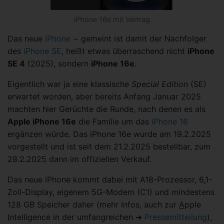
iPhone 16e mit Vertrag
Das neue
iPhone
− gemeint ist damit der Nachfolger
des
iPhone SE
, heißt etwas überraschend nicht
iPhone
SE 4
(2025), sondern
iPhone 16e
.
Eigentlich war ja eine klassische
Special Edition
(SE)
erwartet worden, aber bereits Anfang Januar 2025
machten hier Gerüchte die Runde, nach denen es als
Apple iPhone 16e
die Familie um das
iPhone 16
ergänzen würde. Das iPhone 16e wurde am 19.2.2025
vorgestellt und ist seit dem 21.2.2025 bestellbar, zum
28.2.2025 dann im offiziellen Verkauf.
Das neue iPhone kommt dabei mit A18-Prozessor, 6,1-
Zoll-Display, eigenem 5G-Modem (C1) und mindestens
128 GB Speicher daher (mehr Infos, auch zur
A
pple
I
ntelligence in der umfangreichen ➜
Pressemitteilung
),