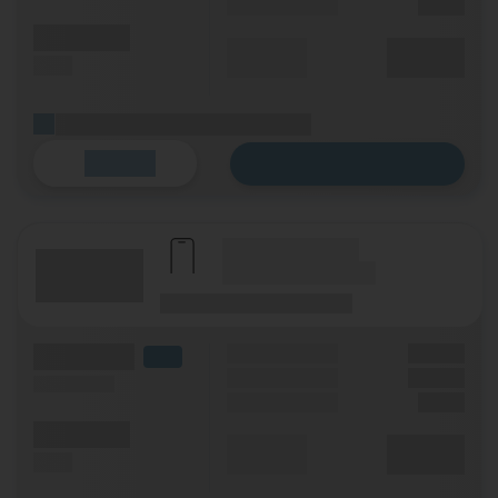
Einmalig
X,XX €
(Minuten)
Durchschnitt
XX,XX €
(SMS)
p. Monat
(Platzhalter für ersten Aktionstext)
Zum Tarif
Details
(Hersteller Modell)
(Tarifname + Option)
(Laufzeit)
(Mobilfunknetz)
(Volumen)
Grundgebühr
XX,XX €
LTE
Handy Zuzahlung
XX,XX €
(Speed) max.
Einmalig
X,XX €
(Minuten)
Durchschnitt
XX,XX €
(SMS)
p. Monat