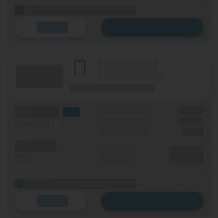
(Platzhalter für ersten Aktionstext)
Zum Tarif
Details
(Hersteller Modell)
(Tarifname + Option)
(Laufzeit)
(Mobilfunknetz)
(Volumen)
Grundgebühr
XX,XX €
LTE
Handy Zuzahlung
XX,XX €
(Speed) max.
Einmalig
X,XX €
(Minuten)
Durchschnitt
XX,XX €
(SMS)
p. Monat
(Platzhalter für ersten Aktionstext)
Zum Tarif
Details