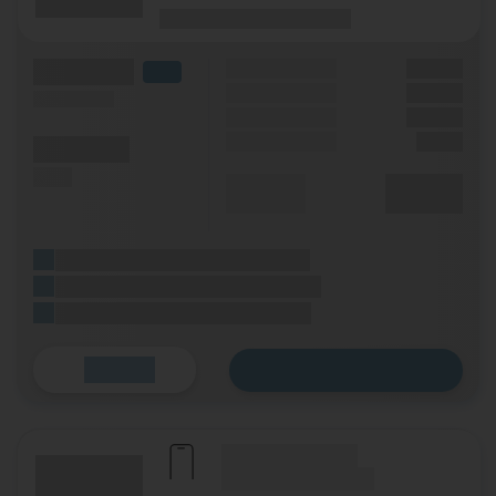
(Laufzeit)
(Mobilfunknetz)
(Volumen)
Grundgebühr
XX,XX €
LTE
Handy Zuzahlung
XX,XX €
(Speed) max.
Bonus
XX,XX €
Einmalig
X,XX €
(Minuten)
(SMS)
Durchschnitt
XX,XX €
p. Monat
(Platzhalter für ersten Aktionstext)
(Platzhalter für zweiten Aktionstext)
(Platzhalter für dritten Aktionstext)
Zum Tarif
Details
(Hersteller Modell)
(Tarifname + Option)