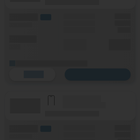
(Laufzeit)
(Mobilfunknetz)
(Volumen)
Grundgebühr
XX,XX €
LTE
Handy Zuzahlung
XX,XX €
(Speed) max.
Einmalig
X,XX €
(Minuten)
Durchschnitt
XX,XX €
(SMS)
p. Monat
(Platzhalter für ersten Aktionstext)
Zum Tarif
Details
(Hersteller Modell)
(Tarifname + Option)
(Laufzeit)
(Mobilfunknetz)
(Volumen)
Grundgebühr
XX,XX €
LTE
Handy Zuzahlung
XX,XX €
(Speed) max.