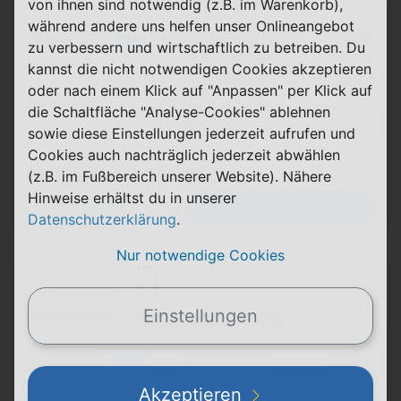
von ihnen sind notwendig (z.B. im Warenkorb),
während andere uns helfen unser Onlineangebot
(Volumen)
Grundgebühr
XX,XX €
LTE
zu verbessern und wirtschaftlich zu betreiben. Du
Handy Zuzahlung
XX,XX €
(Speed) max.
kannst die nicht notwendigen Cookies akzeptieren
Einmalig
X,XX €
oder nach einem Klick auf "Anpassen" per Klick auf
(Minuten)
die Schaltfläche "Analyse-Cookies" ablehnen
Durchschnitt
XX,XX €
(SMS)
p. Monat
sowie diese Einstellungen jederzeit aufrufen und
Cookies auch nachträglich jederzeit abwählen
(z.B. im Fußbereich unserer Website). Nähere
(Platzhalter für ersten Aktionstext)
Hinweise erhältst du in unserer
Zum Tarif
Details
Datenschutzerklärung
.
Nur notwendige Cookies
(Hersteller Modell)
(Tarifname + Option)
Einstellungen
(Laufzeit)
(Mobilfunknetz)
(Volumen)
Grundgebühr
XX,XX €
LTE
Handy Zuzahlung
XX,XX €
(Speed) max.
Akzeptieren
Einmalig
X,XX €