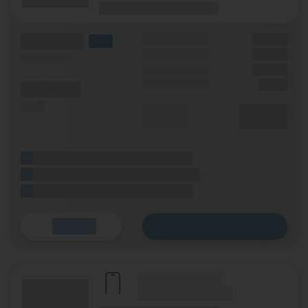
(Laufzeit)
(Mobilfunknetz)
(Volumen)
Grundgebühr
XX,XX €
LTE
Handy Zuzahlung
XX,XX €
(Speed) max.
Bonus
XX,XX €
Einmalig
X,XX €
(Minuten)
(SMS)
Durchschnitt
XX,XX €
p. Monat
(Platzhalter für ersten Aktionstext)
(Platzhalter für zweiten Aktionstext)
(Platzhalter für dritten Aktionstext)
Zum Tarif
Details
(Hersteller Modell)
(Tarifname + Option)